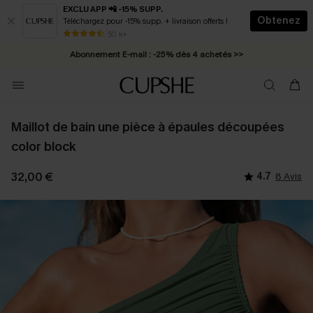
EXCLU APP 📲 -15% SUPP.
Obtenez
Téléchargez pour -15% supp. + livraison offerts !
* Livraison éclair 2-3 jours ouvrés >>
50 k+
Abonnement E-mail : -25% dès 4 achetés >>
Maillot de bain une pièce à épaules découpées
color block
32,00 €
4.7
8 Avis