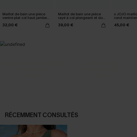
Maillot de bain une pièce
Maillot de bain une pièce
x JOJO maillo
ventre plat col haut jambe
rayé à col plongeant et dos
rond maintie
standard
croisé
32,00 €
39,00 €
45,00 €
SELECTION 2-3 J. OUVRÉS
BEST-SELLER
Vos favoris express
Nos pièces les plus aimées
DÉCOUVRIR
DÉCOUVRIR
RÉCEMMENT CONSULTÉS