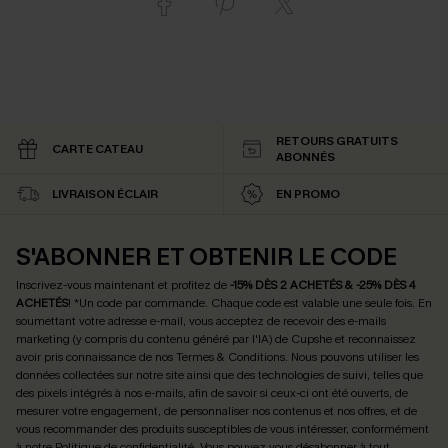
RETOURS GRATUITS
CARTE CATEAU
ABONNÉS
LIVRAISON ÉCLAIR
EN PROMO
S'ABONNER ET OBTENIR LE CODE
Inscrivez-vous maintenant et profitez de
-15% DÈS 2 ACHETÉS & -25% DÈS 4
ACHETÉS
! *Un code par commande. Chaque code est valable une seule fois.
En
soumettant votre adresse e-mail, vous acceptez de recevoir des e-mails
marketing (y compris du contenu généré par l'IA) de Cupshe et reconnaissez
avoir pris connaissance de nos
Termes & Conditions
. Nous pouvons utiliser les
données collectées sur notre site ainsi que des technologies de suivi, telles que
des pixels intégrés à nos e-mails, afin de savoir si ceux-ci ont été ouverts, de
mesurer votre engagement, de personnaliser nos contenus et nos offres, et de
vous recommander des produits susceptibles de vous intéresser, conformément
à notre
Politique de confidentialité
. Vous pouvez vous désabonner à tout