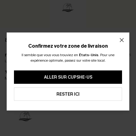
8 AVIS
Confirmez votre zone de livraison
m****
Il semble que vous vous trouviez en
États-Unis
.
Pour une
09/07/2025
expérience optimale, passez sur votre site local.
La taille achetée:
L
ALLER SUR CUPSHE-US
Magnifique maillot et confortable
RESTER ICI