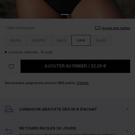
Taille française
Guide des tailles
XS(36)
S(38/40)
M(42)
L(44)
XL(46)
Livraison estimée : 19 août
AJOUTER AU PANIER
/
32,00 €
Sunchasers gagnerons environ
160
points.
Détails
LIVRAISON GRATUITE DÈS 55 € D'ACHAT
RETOURS FACILES 30 JOURS
Inscrivez-vous et abonnez-vous
pour des retours gratuits !