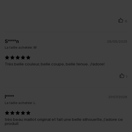
0
S****n
28/05/2025
La taille achetée:
M
Très belle couleur, belle coupe, belle tenue. J’adore!
1
l****
21/07/2026
La taille achetée:
L
très beau maillot original et fait une belle silhouette, j'adore ce
produit