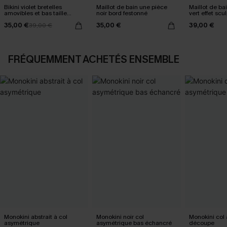
Bikini violet bretelles
Maillot de bain une pièce
Maillot de ba
amovibles et bas taille
noir bord festonné
vert effet scu
standard
35,00 €
35,00 €
39,00 €
39,00 €
FRÉQUEMMENT ACHETÉS ENSEMBLE
Monokini abstrait à col
Monokini noir col
Monokini col
asymétrique
asymétrique bas échancré
découpe