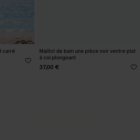
l carré
Maillot de bain une pièce noir ventre plat
à col plongeant
37,00 €
BEST-SELLER
Nos pièces les plus aimées