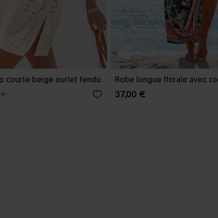
p courte beige ourlet fendu
Robe longue florale avec co
37,00 €
 €
-3 J. OUVRÉS
s express