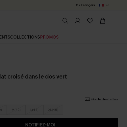
€ / Français
ENTS
COLLECTIONS
PROMOS
lat croisé dans le dos vert
Guide des tailles
0)
M(42)
L(44)
XL(46)
NOTIFIEZ-MOI