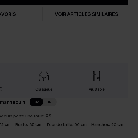
AVORIS
VOIR ARTICLES SIMILAIRES
Classique
Ajustable
 mannequin
CM
IN
equin porte une taille:
XS
73 cm
Buste:
85 cm
Tour de taille:
60 cm
Hanches:
90 cm