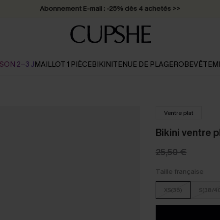
* Livraison éclair 2-3 jours ouvrés >>
SON 2-3 J
MAILLOT 1 PIÈCE
BIKINI
TENUE DE PLAGE
ROBE
VÊTEM
Ventre plat
Bikini ventre p
25,50 €
Taille française
XS(36)
S(38/4