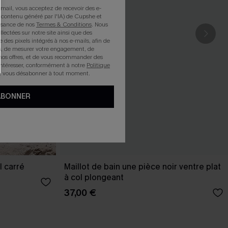
mail, vous acceptez de recevoir des e-
 contenu généré par l'IA) de Cupshe et
issance de nos
Termes & Conditions
. Nous
llectées sur notre site ainsi que des
e des pixels intégrés à nos e-mails, afin de
rts, de mesurer votre engagement, de
nos offres, et de vous recommander des
intéresser, conformément à notre
Politique
z vous désabonner à tout moment.
ABONNER
l carré
Maillot de bain une pièce noir ventre plat
à col plongeant
37,00 €