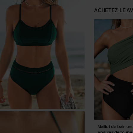
ACHETEZ‑LE A
Maillot de bain un
épaules découpée