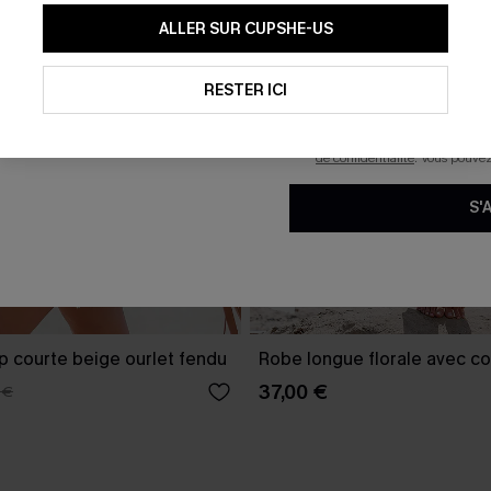
En soumettant votre adresse e-
ALLER SUR CUPSHE-US
mails marketing (y compris du
reconnaissez avoir pris conna
pouvons utiliser les données co
technologies de suivi, telles qu
RESTER ICI
savoir si ceux-ci ont été ouve
personnaliser nos contenus et 
produits susceptibles de vous 
de confidentialité
. Vous pouve
S'
p courte beige ourlet fendu
Robe longue florale avec co
37,00 €
 €