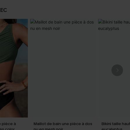
VEC
e pièce à
Maillot de bain une pièce à dos
Bikini taille hau
s color
nu en mesh noir
eucalyptus