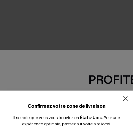
SEMBLE
PROFITE
-15% dès 2 A
*Un code par command
Confirmez votre zone de livraison
Il semble que vous vous trouviez en
États-Unis
.
Pour une
expérience optimale, passez sur votre site local.