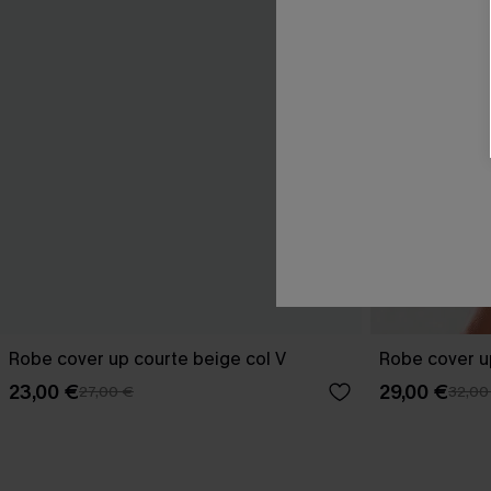
Robe cover up courte beige col V
Robe cover u
23,00 €
29,00 €
27,00 €
32,00