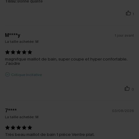
Tissu:
Bonne qualité
1
M****y
1 jour avant
La taille achetée:
M
magnifque maillot de bain, super coupe et hyper confortable.
J'aodre
Critique Incitative
0
7****
03/08/2026
La taille achetée:
M
Très beau maillot de bain 1 pièce Ventre plat.