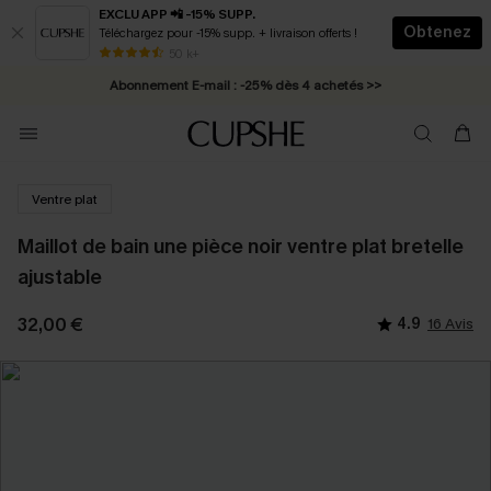
EXCLU APP 📲 -15% SUPP.
Obtenez
Téléchargez pour -15% supp. + livraison offerts !
* Livraison éclair 2-3 jours ouvrés >>
50 k+
Abonnement E-mail : -25% dès 4 achetés >>
Ventre plat
Maillot de bain une pièce noir ventre plat bretelle
ajustable
32,00 €
4.9
16 Avis