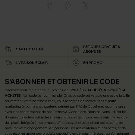
RETOURS GRATUITS
CARTE CATEAU
ABONNÉS
LIVRAISON ÉCLAIR
EN PROMO
S'ABONNER ET OBTENIR LE CODE
Inscrivez-vous maintenant et profitez de
-15% DÈS 2 ACHETÉS & -25% DÈS 4
ACHETÉS
! *Un code par commande. Chaque code est valable une seule fois.
En
soumettant votre adresse e-mail, vous acceptez de recevoir des e-mails
marketing (y compris du contenu généré par l'IA) de Cupshe et reconnaissez
avoir pris connaissance de nos
Termes & Conditions
. Nous pouvons utiliser les
données collectées sur notre site ainsi que des technologies de suivi, telles que
des pixels intégrés à nos e-mails, afin de savoir si ceux-ci ont été ouverts, de
mesurer votre engagement, de personnaliser nos contenus et nos offres, et de
vous recommander des produits susceptibles de vous intéresser, conformément