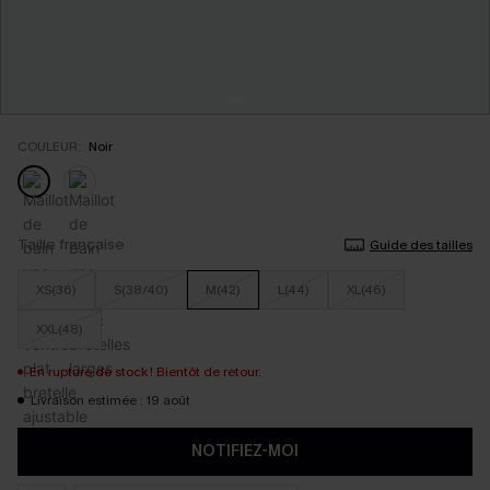
COULEUR:
Noir
Taille française
Guide des tailles
XS(36)
S(38/40)
M(42)
L(44)
XL(46)
XXL(48)
En rupture de stock ! Bientôt de retour.
Livraison estimée : 19 août
NOTIFIEZ-MOI