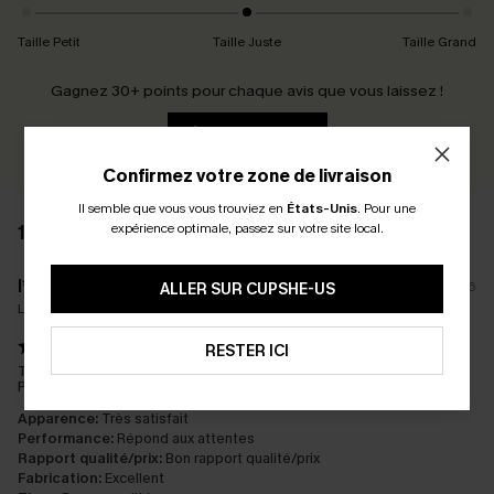
Taille Petit
Taille Juste
Taille Grand
Gagnez 30+ points pour chaque avis que vous laissez !
ÉCRIRE UN AVIS
Confirmez votre zone de livraison
Il semble que vous vous trouviez en
États-Unis
.
Pour une
expérience optimale, passez sur votre site local.
16 AVIS
l****
30/01/2026
ALLER SUR CUPSHE-US
La taille achetée:
XL
RESTER ICI
Taille super bien J'avais peur que ce soit serré mais pas du tout
Pas encore testé en baignade
Apparence:
Très satisfait
Performance:
Répond aux attentes
Rapport qualité/prix:
Bon rapport qualité/prix
Fabrication:
Excellent