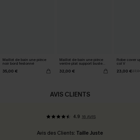
Maillot de bain une pièce
Maillot de bain une pièce
Robe cover u
noir bord festonné
ventre plat support buste
col V
moyen
35,00 €
32,00 €
23,00 €
27,0
AVIS CLIENTS
4.9
16 AVIS
Avis des Clients:
Taille Juste