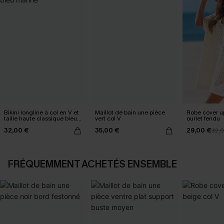
Bikini longline à col en V et
Maillot de bain une pièce
Robe cover u
taille haute classique bleu
vert col V
ourlet fendu
marine
32,00 €
35,00 €
29,00 €
32,
FRÉQUEMMENT ACHETÉS ENSEMBLE