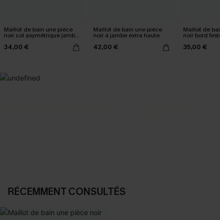
Maillot de bain une pièce
Maillot de bain une pièce
Maillot de ba
noir col asymétrique jambe
noir à jambe extra haute
noir bord fes
standard
34,00 €
42,00 €
35,00 €
SELECTION 2-3 J. OUVRÉS
BEST-SELLER
Vos favoris express
Nos pièces les plus aimées
DÉCOUVRIR
DÉCOUVRIR
RÉCEMMENT CONSULTÉS