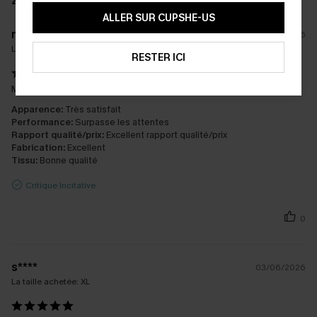
2 AVIS
ALLER SUR CUPSHE-US
n****
01/07/2026
La taille achetée:
XS
RESTER ICI
Magnifique robe 👗 Chic et sexy avec une matière tres agréable
Apparence:
Très satisfait
Performance:
Surpasse les attentes
Rapport qualité/prix:
Excellent rapport qualité/prix
Fabrication:
Excellent
Tissu:
Bonne qualité
Critique Incitative
0
s****
03/06/2026
La taille achetée:
XL