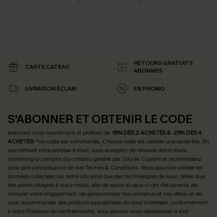
RETOURS GRATUITS
CARTE CATEAU
ABONNÉS
LIVRAISON ÉCLAIR
EN PROMO
S'ABONNER ET OBTENIR LE CODE
Inscrivez-vous maintenant et profitez de
-15% DÈS 2 ACHETÉS & -25% DÈS 4
ACHETÉS
! *Un code par commande. Chaque code est valable une seule fois.
En
soumettant votre adresse e-mail, vous acceptez de recevoir des e-mails
marketing (y compris du contenu généré par l'IA) de Cupshe et reconnaissez
avoir pris connaissance de nos
Termes & Conditions
. Nous pouvons utiliser les
données collectées sur notre site ainsi que des technologies de suivi, telles que
des pixels intégrés à nos e-mails, afin de savoir si ceux-ci ont été ouverts, de
mesurer votre engagement, de personnaliser nos contenus et nos offres, et de
vous recommander des produits susceptibles de vous intéresser, conformément
à notre
Politique de confidentialité
. Vous pouvez vous désabonner à tout