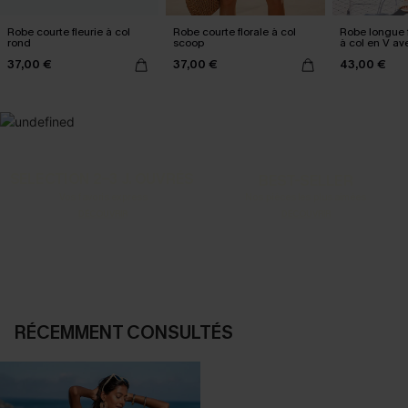
Robe courte fleurie à col
Robe courte florale à col
Robe longue 
rond
scoop
à col en V av
goutte
37,00 €
37,00 €
43,00 €
SELECTION 2-3 J. OUVRÉS
BEST-SELLER
Vos favoris express
Nos pièces les plus aimées
DÉCOUVRIR
DÉCOUVRIR
RÉCEMMENT CONSULTÉS