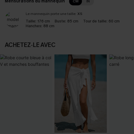
Mensurations du mannequin
CM
IN
Le mannequin porte une taille:
XS
Taille:
176 cm
Buste:
85 cm
Tour de taille:
60 cm
Hanches:
88 cm
ACHETEZ‑LE AVEC