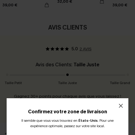
32,00 €
39,00 €
39,00 €
AVIS CLIENTS
5.0
2 AVIS
Avis des Clients:
Taille Juste
Taille Petit
Taille Juste
Taille Grand
Gagnez 30+ points pour chaque avis que vous laissez !
ÉCRIRE UN AVIS
Confirmez votre zone de livraison
Il semble que vous vous trouviez en
États-Unis
.
Pour une
expérience optimale, passez sur votre site local.