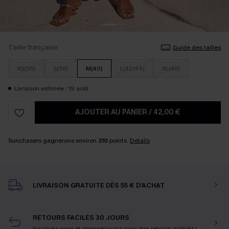
Taille française
Guide des tailles
XS(36)
S(38)
M(40)
L(42/44)
XL(46)
Livraison estimée : 19 août
AJOUTER AU PANIER
/
42,00 €
Sunchasers gagnerons environ
210
points.
Détails
LIVRAISON GRATUITE DÈS 55 € D'ACHAT
RETOURS FACILES 30 JOURS
Inscrivez-vous et abonnez-vous
pour des retours gratuits !