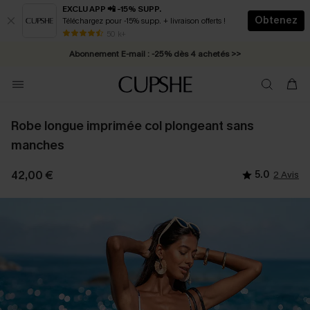
EXCLU APP 📲 -15% SUPP.
Obtenez
Téléchargez pour -15% supp. + livraison offerts !
* Livraison éclair 2-3 jours ouvrés >>
50 k+
Abonnement E-mail : -25% dès 4 achetés >>
Robe longue imprimée col plongeant sans
manches
42,00 €
5.0
2 Avis