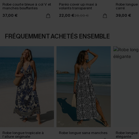
Robe courte bleue à col V et
Paréo cover up maxi à
Robe longue n
manches bouffantes
volants transparent
carré
37,00 €
22,00 €
39,00 €
26,00 €
FRÉQUEMMENT ACHETÉS ENSEMBLE
Robe longue tropicale à
Robe longue sana manches
Robe longue 
l’allure originale
élégante