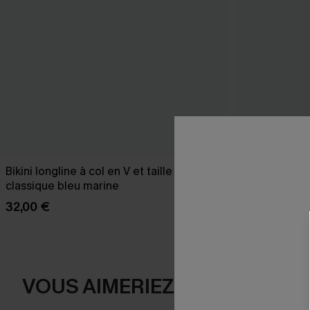
Bikini longline à col en V et taille haute
Robe trapèze 
classique bleu marine
42,00 €
32,00 €
VOUS AIMERIEZ AUSSI