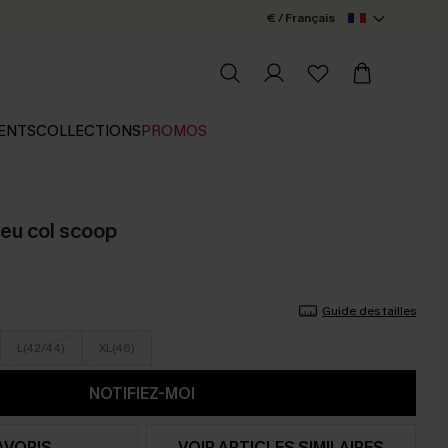
€ / Français
ENTS
COLLECTIONS
PROMOS
eu col scoop
Guide des tailles
L(42/44)
XL(46)
NOTIFIEZ-MOI
AVORIS
VOIR ARTICLES SIMILAIRES