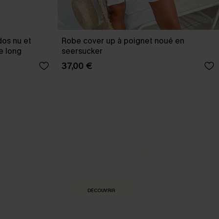
dos nu et
Robe cover up à poignet noué en
e long
seersucker
37,00 €
BEST-SELLER
Nos pièces les plus aimées
DÉCOUVRIR