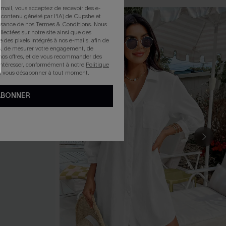
mail, vous acceptez de recevoir des e-
 contenu généré par l'IA) de Cupshe et
issance de nos
Termes & Conditions
. Nous
llectées sur notre site ainsi que des
e des pixels intégrés à nos e-mails, afin de
rts, de mesurer votre engagement, de
nos offres, et de vous recommander des
intéresser, conformément à notre
Politique
z vous désabonner à tout moment.
ABONNER