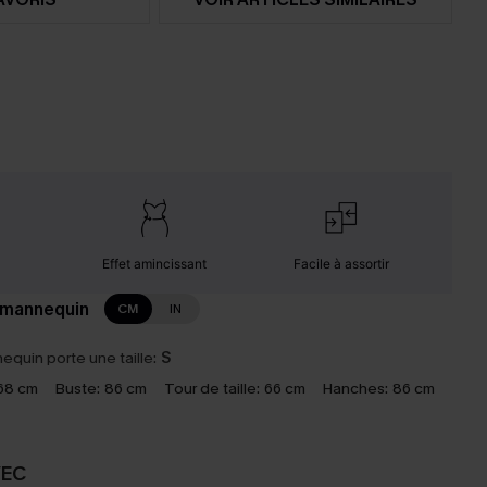
Effet amincissant
Facile à assortir
 mannequin
CM
IN
equin porte une taille:
S
68 cm
Buste:
86 cm
Tour de taille:
66 cm
Hanches:
86 cm
VEC