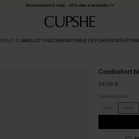
Abonnement E-mail : -25% dès 4 achetés >>
SON 2-3 J
MAILLOT 1 PIÈCE
BIKINI
TENUE DE PLAGE
ROBE
VÊTEM
Combishort bl
24,90 €
Taille française
S(38)
M(40)
F