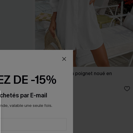
dos nu et
Robe cover up à poignet noué en
Z DE -15%
e long
seersucker
37,00 €
chetés par E-mail
e, valable une seule fois.