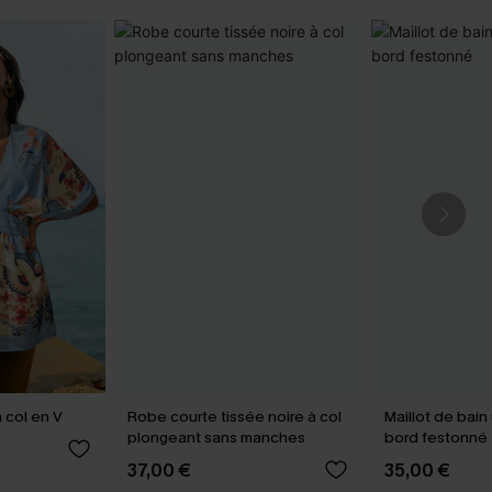
à col en V
Robe courte tissée noire à col
Maillot de bain
plongeant sans manches
bord festonné
37,00 €
35,00 €