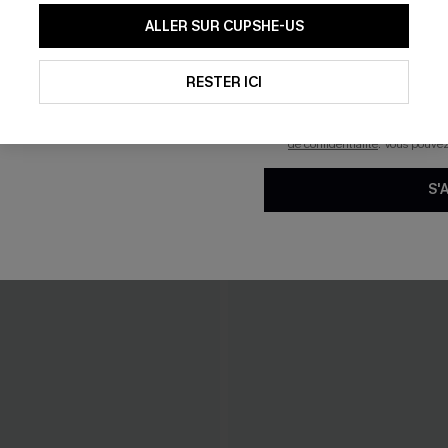
En soumettant votre adresse e-
ALLER SUR CUPSHE-US
mails marketing (y compris du
reconnaissez avoir pris conna
pouvons utiliser les données co
technologies de suivi, telles qu
RESTER ICI
savoir si ceux-ci ont été ouve
personnaliser nos contenus et 
produits susceptibles de vous 
de confidentialité
. Vous pouve
S'