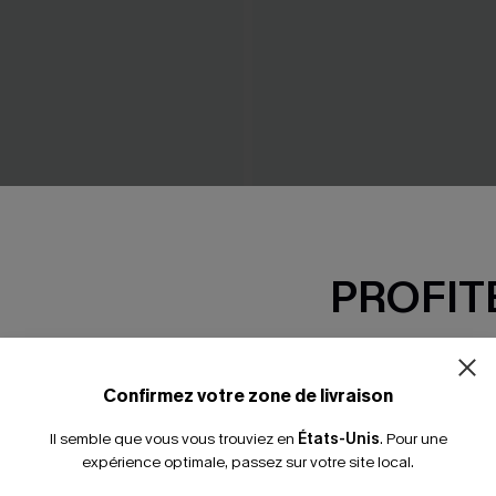
chiffon à imprimé floral
Maillot de bain une pièce à 
PROFITE
ventre plat amincissant tors
35,00 €
-15% dès 2 A
*Un code par command
Confirmez votre zone de livraison
Il semble que vous vous trouviez en
États-Unis
.
Pour une
expérience optimale, passez sur votre site local.