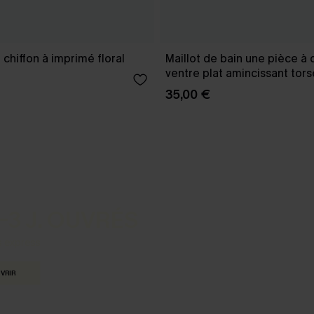
chiffon à imprimé floral
Maillot de bain une pièce à 
ventre plat amincissant tors
35,00 €
-3 J. OUVRÉS
s express
VRIR