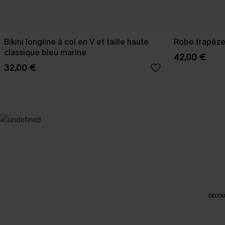
Bikini longline à col en V et taille haute
Robe trapèze 
classique bleu marine
42,00 €
32,00 €
SELECTION 2
Vos favori
DÉCOU