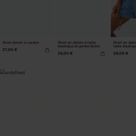
Short denim à cordon
Short en denim à taille
Short en deni
élastique et jambe lâche
taille élastiq
37,00 €
29,00 €
29,00 €
SELECTION 2-3 J. OUVRÉS
BEST-SELLER
Vos favoris express
Nos pièces les plus aimées
DÉCOUVRIR
DÉCOUVRIR