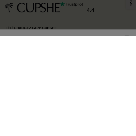
produits susceptibles de vous intéresser, conformément à notre
Politique de
confidentialité
. Vous pouvez vous désabonner à tout moment.
4.4
S'ABONNER
TÉLÉCHARGEZ L’APP CUPSHE
SUIVEZ-NOUS
©2026 CUPSHE FRANCE
Voir nôtre
déclaration d'accessibilité
et notre
politique de confidentialité.
Gestion des cookies