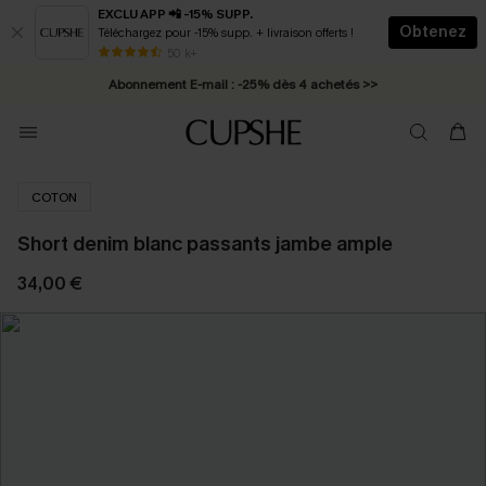
EXCLU APP 📲 -15% SUPP.
Obtenez
Téléchargez pour -15% supp. + livraison offerts !
* Livraison éclair 2-3 jours ouvrés >>
50 k+
Abonnement E-mail : -25% dès 4 achetés >>
COTON
Short denim blanc passants jambe ample
34,00 €