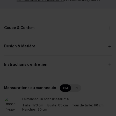
Inscrivez-vous et abonnez-vous
pour des retours gratuits !
Coupe & Confort
Design & Matière
Instructions d’entretien
Mensurations du mannequin
CM
IN
Le mannequin porte une taille:
S
Taille:
173 cm
Buste:
85 cm
Tour de taille:
60 cm
Hanches:
90 cm