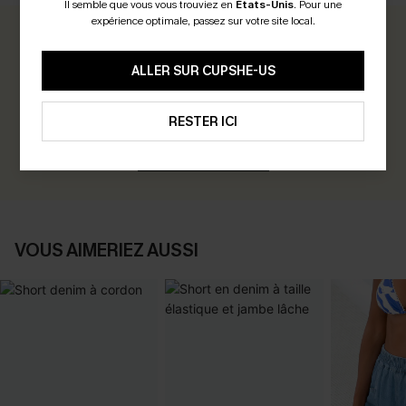
Il semble que vous vous trouviez en
États-Unis
.
Pour une
expérience optimale, passez sur votre site local.
0.0
ALLER SUR CUPSHE-US
Soyez le Premier à Donner Votre Avis
Gagnez 30+ points pour chaque avis que vous laissez !
RESTER ICI
ÉCRIRE UN AVIS
VOUS AIMERIEZ AUSSI