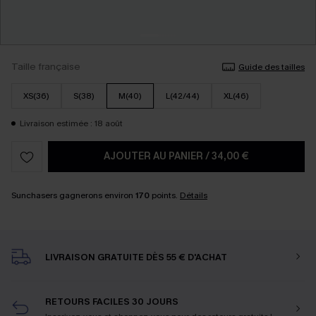
Taille française
Guide des tailles
XS(36)
S(38)
M(40)
L(42/44)
XL(46)
Livraison estimée : 18 août
AJOUTER AU PANIER
/
34,00 €
Sunchasers gagnerons environ
170
points.
Détails
LIVRAISON GRATUITE DÈS 55 € D'ACHAT
RETOURS FACILES 30 JOURS