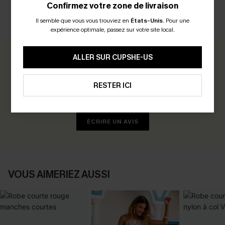
Confirmez votre zone de livraison
Il semble que vous vous trouviez en
États-Unis
.
Pour une
AVIS CLIENTS
expérience optimale, passez sur votre site local.
ALLER SUR CUPSHE-US
0.0
RESTER ICI
Soyez le Premier à Donner Votre Avis
Gagnez 30+ points pour chaque avis que vous laissez !
ÉCRIRE UN AVIS
VOUS AIMERIEZ AUSSI