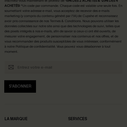
Inscrivez-vous maintenant et profitez de
-15% DÈS 2 ACHETÉS & -25% DÈS 4
ACHETÉS
! *Un code par commande. Chaque code est valable une seule fois.
En
soumettant votre adresse e-mail, vous acceptez de recevoir des e-mails
marketing (y compris du contenu généré par l'IA) de Cupshe et reconnaissez
avoir pris connaissance de nos
Termes & Conditions
. Nous pouvons utiliser les
données collectées sur notre site ainsi que des technologies de suivi, telles que
des pixels intégrés à nos e-mails, afin de savoir si ceux-ci ont été ouverts, de
mesurer votre engagement, de personnaliser nos contenus et nos offres, et de
vous recommander des produits susceptibles de vous intéresser, conformément
à notre
Politique de confidentialité
. Vous pouvez vous désabonner à tout
moment.
S'ABONNER
LA MARQUE
SERVICES