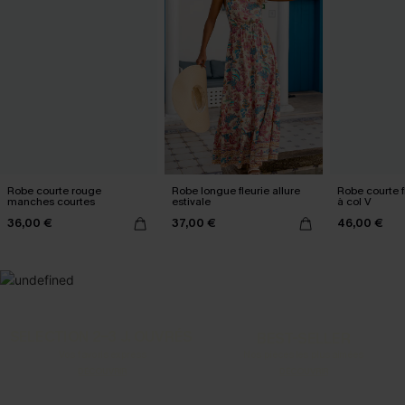
Robe courte rouge
Robe longue fleurie allure
Robe courte f
manches courtes
estivale
à col V
36,00 €
37,00 €
46,00 €
SELECTION 2-3 J. OUVRÉS
BEST-SELLER
Vos favoris express
Nos pièces les plus aimées
DÉCOUVRIR
DÉCOUVRIR