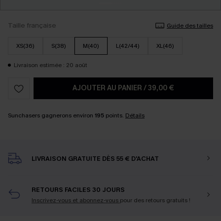
Taille française
Guide des tailles
XS(36)
S(38)
M(40)
L(42/44)
XL(46)
Livraison estimée : 20 août
AJOUTER AU PANIER
/
39,00 €
Sunchasers gagnerons environ
195
points.
Détails
LIVRAISON GRATUITE DÈS 55 € D'ACHAT
RETOURS FACILES 30 JOURS
Inscrivez-vous et abonnez-vous
pour des retours gratuits !