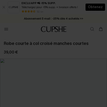
EXCLU APP 📲 -15% SUPP.
Obtenez
Téléchargez pour -15% supp. + livraison offerts !
* Livraison éclair 2-3 jours ouvrés >>
50 k+
Abonnement E-mail : -25% dès 4 achetés >>
Robe courte à col croisé manches courtes
39,00 €