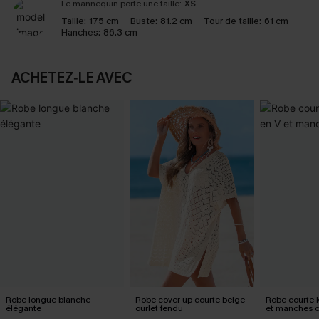
Le mannequin porte une taille:
XS
Taille:
175 cm
Buste:
81.2 cm
Tour de taille:
61 cm
Hanches:
86.3 cm
ACHETEZ‑LE AVEC
Robe longue blanche
Robe cover up courte beige
Robe courte k
élégante
ourlet fendu
et manches c