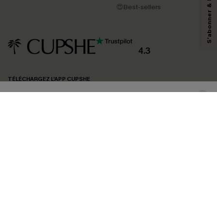
😍Best-sellers
pouvons utiliser les données collectées sur notre site ainsi que des
technologies de suivi, telles que des pixels intégrés à nos e-mails, afin de
savoir si ceux-ci ont été ouverts, de mesurer votre engagement, de
personnaliser nos contenus et nos offres, et de vous recommander des
produits susceptibles de vous intéresser, conformément à notre
Politique de
confidentialité
. Vous pouvez vous désabonner à tout moment.
4.3
S'ABONNER
TÉLÉCHARGEZ L’APP CUPSHE
SUIVEZ-NOUS
©2026 CUPSHE FRANCE
Voir nôtre
déclaration d'accessibilité
et notre
politique de confidentialité.