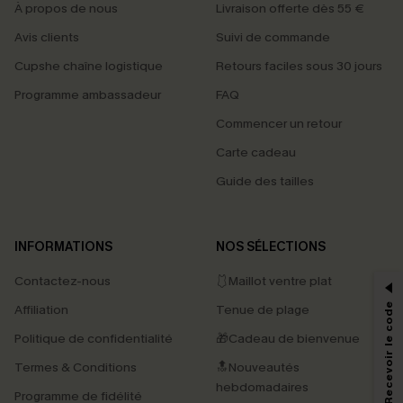
À propos de nous
Livraison offerte dès 55 €
Avis clients
Suivi de commande
Cupshe chaîne logistique
Retours faciles sous 30 jours
Programme ambassadeur
FAQ
Commencer un retour
Carte cadeau
Guide des tailles
PROFITEZ DE -15%
INFORMATIONS
NOS SÉLECTIONS
-15% dès 2 Achetés par E-mail
Contactez-nous
🩱Maillot ventre plat
*Un code par commande, valable une seule fois.
S'abonner & Recevoir le code
Affiliation
Tenue de plage
Politique de confidentialité
🎁Cadeau de bienvenue
Termes & Conditions
🔝Nouveautés
En soumettant votre adresse e-mail, vous acceptez de recevoir des e-mails
hebdomadaires
marketing (y compris du contenu généré par l'IA) de Cupshe et
Programme de fidélité
reconnaissez avoir pris connaissance de nos
Termes & Conditions
. Nous