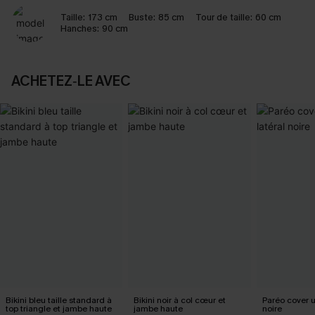
Taille:
173 cm
Buste:
85 cm
Tour de taille:
60 cm
Hanches:
90 cm
ACHETEZ‑LE AVEC
Bikini bleu taille standard à
Bikini noir à col cœur et
Paréo cover 
top triangle et jambe haute
jambe haute
noire