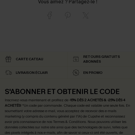
Vous aimez ? Partagez-le !
RETOURS GRATUITS
CARTE CATEAU
ABONNÉS
LIVRAISON ÉCLAIR
EN PROMO
S'ABONNER ET OBTENIR LE CODE
Inscrivez-vous maintenant et profitez de
-15% DÈS 2 ACHETÉS & -25% DÈS 4
ACHETÉS
! *Un code par commande. Chaque code est valable une seule fois.
En
soumettant votre adresse e-mail, vous acceptez de recevoir des e-mails
marketing (y compris du contenu généré par l'IA) de Cupshe et reconnaissez
avoir pris connaissance de nos
Termes & Conditions
. Nous pouvons utiliser les
données collectées sur notre site ainsi que des technologies de suivi, telles que
des pixels intégrés à nos e-mails, afin de savoir si ceux-ci ont été ouverts, de