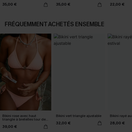
35,00 €
35,00 €
22,00 €
FRÉQUEMMENT ACHETÉS ENSEMBLE
Bikini rose avec haut
Bikini vert triangle ajustable
Bikini rayé au
triangle à bretelles tour de
32,00 €
28,00 €
cou
39,00 €