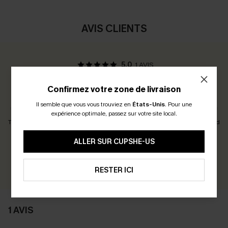
AVIS CLIENTS
5.0
1 AVIS
Confirmez votre zone de livraison
Avis des Clients:
Taille Juste
Il semble que vous vous trouviez en
États-Unis
.
Pour une
expérience optimale, passez sur votre site local.
Taille Petit
Taille Juste
Taille Grand
ALLER SUR CUPSHE-US
Gagnez 30+ points pour chaque avis que vous laissez !
ÉCRIRE UN AVIS
RESTER ICI
1 AVIS