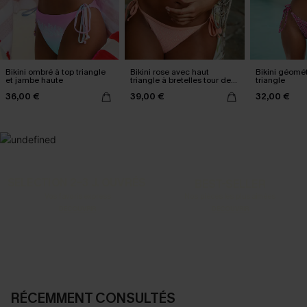
Bikini ombré à top triangle
Bikini rose avec haut
Bikini géomét
et jambe haute
triangle à bretelles tour de
triangle
cou
36,00 €
39,00 €
32,00 €
SELECTION 2-3 J. OUVRÉS
BEST-SELLER
Vos favoris express
Nos pièces les plus aimées
DÉCOUVRIR
DÉCOUVRIR
RÉCEMMENT CONSULTÉS