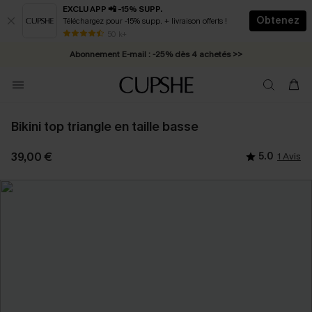
EXCLU APP 📲 -15% SUPP.
Obtenez
Téléchargez pour -15% supp. + livraison offerts !
* Livraison éclair 2-3 jours ouvrés >>
50 k+
Abonnement E-mail : -25% dès 4 achetés >>
Bikini top triangle en taille basse
39,00 €
5.0
1 Avis