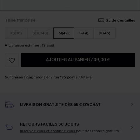
Taille française
Guide des tailles
XS(36)
S(38/40)
M(42)
L(44)
XL(46)
Livraison estimée : 19 août
AJOUTER AU PANIER
/
39,00 €
Sunchasers gagnerons environ
195
points.
Détails
LIVRAISON GRATUITE DÈS 55 € D'ACHAT
RETOURS FACILES 30 JOURS
Inscrivez-vous et abonnez-vous
pour des retours gratuits !