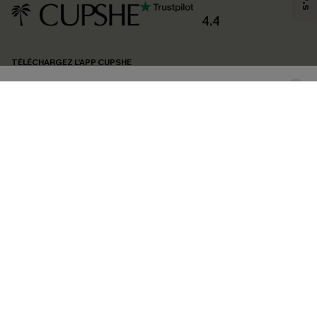
produits susceptibles de vous intéresser, conformément à notre
Politique de
confidentialité
. Vous pouvez vous désabonner à tout moment.
4.4
S'ABONNER
TÉLÉCHARGEZ L’APP CUPSHE
SUIVEZ-NOUS
©2026 CUPSHE FRANCE
Voir nôtre
déclaration d'accessibilité
et notre
politique de confidentialité.
Gestion des cookies