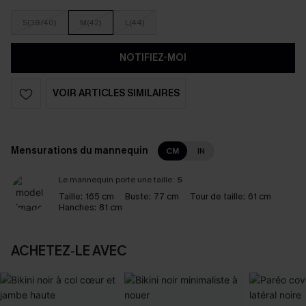
S(38/40)
M(42)
L(44)
NOTIFIEZ-MOI
VOIR ARTICLES SIMILAIRES
Mensurations du mannequin
CM
IN
Le mannequin porte une taille:
S
Taille:
165 cm
Buste:
77 cm
Tour de taille:
61 cm
Hanches:
81 cm
ACHETEZ‑LE AVEC