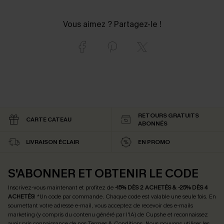
Vous aimez ? Partagez-le !
RETOURS GRATUITS
CARTE CATEAU
ABONNÉS
LIVRAISON ÉCLAIR
EN PROMO
S'ABONNER ET OBTENIR LE CODE
Inscrivez-vous maintenant et profitez de
-15% DÈS 2 ACHETÉS & -25% DÈS 4
ACHETÉS
! *Un code par commande. Chaque code est valable une seule fois.
En
soumettant votre adresse e-mail, vous acceptez de recevoir des e-mails
marketing (y compris du contenu généré par l'IA) de Cupshe et reconnaissez
avoir pris connaissance de nos
Termes & Conditions
. Nous pouvons utiliser les