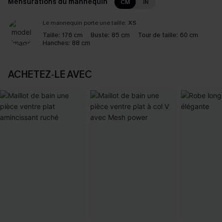
Mensurations du mannequin
CM
IN
Le mannequin porte une taille:
XS
Taille:
176 cm
Buste:
85 cm
Tour de taille:
60 cm
Hanches:
88 cm
ACHETEZ‑LE AVEC