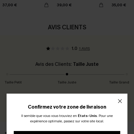
haute
37,00 €
39,00 €
35,00 €
AVIS CLIENTS
1.0
1 AVIS
Avis des Clients:
Taille Juste
Taille Petit
Taille Juste
Taille Grand
Gagnez 30+ points pour chaque avis que vous laissez !
Confirmez votre zone de livraison
ÉCRIRE UN AVIS
Il semble que vous vous trouviez en
États-Unis
.
Pour une
expérience optimale, passez sur votre site local.