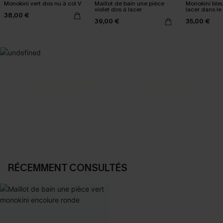
Monokini vert dos nu à col V
Maillot de bain une pièce
Monokini bleu
violet dos à lacer
lacer dans le
38,00 €
39,00 €
35,00 €
SELECTION 2-3 J. OUVRÉS
BEST-SELLER
Vos favoris express
Nos pièces les plus aimées
DÉCOUVRIR
DÉCOUVRIR
RÉCEMMENT CONSULTÉS