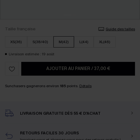
Taille française
Guide des tailles
XS(36)
S(38/40)
M(42)
L(44)
XL(46)
Livraison estimée : 19 août
AJOUTER AU PANIER
/
37,00 €
Sunchasers gagnerons environ
185
points.
Détails
LIVRAISON GRATUITE DÈS 55 € D'ACHAT
RETOURS FACILES 30 JOURS
Inscrivez-vous et abonnez-vous
pour des retours gratuits !