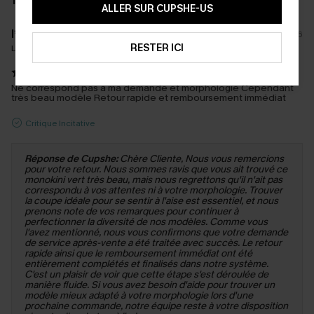
1 AVIS
ALLER SUR CUPSHE-US
l****
13/06/2026
RESTER ICI
La taille achetée:
S
Ne correspond pas à ma demande et morphologie Cependant
très beau modèle Retour rapide et remboursement immédiat
Critique Incitative
Réponse de Cupshe:
Chère Cliente, Nous vous remercions
pour votre retour. Nous sommes ravis que vous ait trouvé ce
monokini vert très beau, mais nous regrettons qu'il n'ait pas
correspondu à vos attentes ni à votre morphologie. Trouver
la coupe idéale pour se sentir à l'aise est essentiel, et nous
prenons note de vos remarques pour continuer à
perfectionner la diversité de nos modèles. Comme vous
l'avez mentionné, nous vous confirmons que votre demande
de service après-vente a été traitée avec succès. Le retour
rapide ainsi que le remboursement immédiat ont été
entièrement complétés et finalisés dans notre système.
C'est un plaisir de voir que cette étape s'est déroulée de
manière fluide. Si vous avez besoin d'aide pour trouver un
modèle mieux adapté à votre morphologie lors d'une
prochaine commande, notre équipe reste à votre disposition