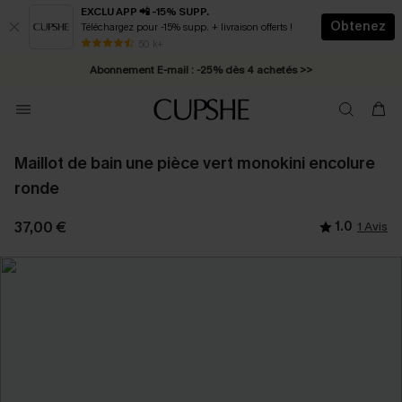
EXCLU APP 📲 -15% SUPP.
Obtenez
Téléchargez pour -15% supp. + livraison offerts !
* Livraison éclair 2-3 jours ouvrés >>
50 k+
Abonnement E-mail : -25% dès 4 achetés >>
Maillot de bain une pièce vert monokini encolure
ronde
37,00 €
1.0
1 Avis