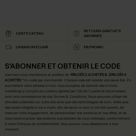
RETOURS GRATUITS
CARTE CATEAU
ABONNÉS
LIVRAISON ÉCLAIR
EN PROMO
S'ABONNER ET OBTENIR LE CODE
Inscrivez-vous maintenant et profitez de
-15% DÈS 2 ACHETÉS & -25% DÈS 4
ACHETÉS
! *Un code par commande. Chaque code est valable une seule fois.
En
soumettant votre adresse e-mail, vous acceptez de recevoir des e-mails
marketing (y compris du contenu généré par l'IA) de Cupshe et reconnaissez
avoir pris connaissance de nos
Termes & Conditions
. Nous pouvons utiliser les
données collectées sur notre site ainsi que des technologies de suivi, telles que
des pixels intégrés à nos e-mails, afin de savoir si ceux-ci ont été ouverts, de
mesurer votre engagement, de personnaliser nos contenus et nos offres, et de
vous recommander des produits susceptibles de vous intéresser, conformément
à notre
Politique de confidentialité
. Vous pouvez vous désabonner à tout
moment.