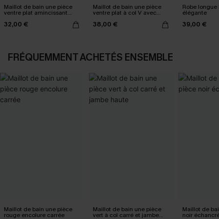
Maillot de bain une pièce
Maillot de bain une pièce
Robe longue 
ventre plat amincissant
ventre plat à col V avec
élégante
ruché
Mesh power
32,00 €
38,00 €
39,00 €
FRÉQUEMMENT ACHETÉS ENSEMBLE
Maillot de bain une pièce
Maillot de bain une pièce
Maillot de ba
rouge encolure carrée
vert à col carré et jambe
noir échancr