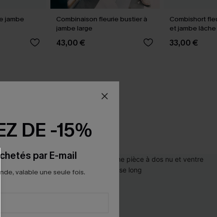
e jambe
Combinaison fleurie bustier à
Combishort fleur
jambe large
et jambe lâche
43,00 €
33,00 €
Z DE -15%
chetés par E-mail
e, valable une seule fois.