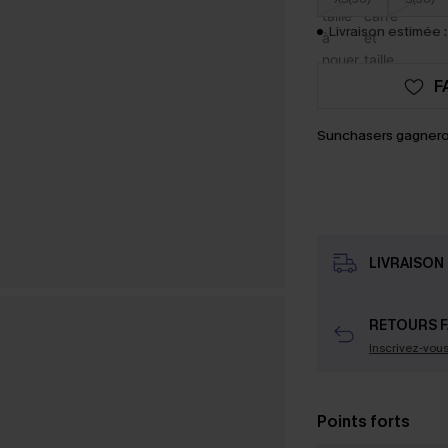
Livraison estimée :
F
Sunchasers gagnero
LIVRAISON 
RETOURS F
Inscrivez-vou
Points forts