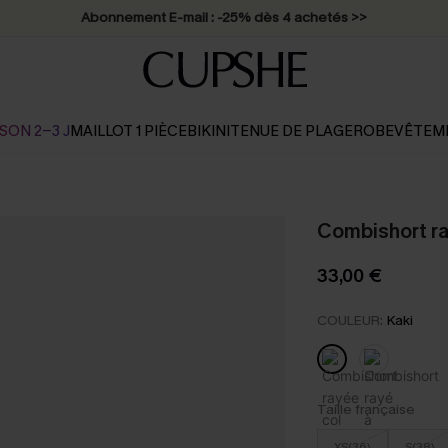
Abonnement E-mail : -25% dès 4 achetés >>
SON 2-3 J
MAILLOT 1 PIÈCE
BIKINI
TENUE DE PLAGE
ROBE
VÊTEM
Combishort ray
33,00 €
COULEUR:
Kaki
Taille française
XS(36)
S(38)