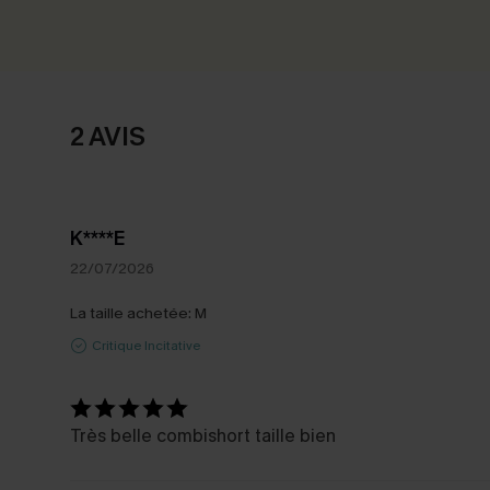
2 AVIS
K****E
22/07/2026
La taille achetée:
M
Critique Incitative
Très belle combishort taille bien