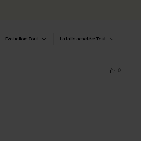
Évaluation: Tout
La taille achetée: Tout
0