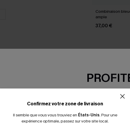
Combinaison bleu
ample
37,00 €
PROFITE
SEMBLE
-15% dès 2 A
*Un code par command
Confirmez votre zone de livraison
Il semble que vous vous trouviez en
États-Unis
.
Pour une
expérience optimale, passez sur votre site local.