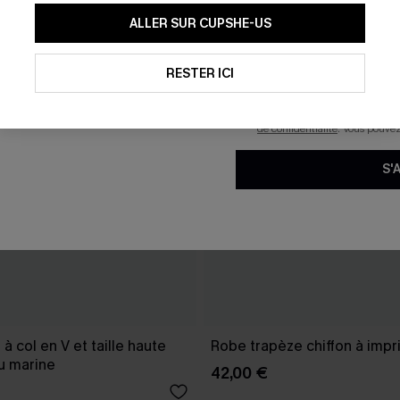
En soumettant votre adresse e-
ALLER SUR CUPSHE-US
mails marketing (y compris du
reconnaissez avoir pris conna
pouvons utiliser les données co
technologies de suivi, telles qu
RESTER ICI
savoir si ceux-ci ont été ouve
personnaliser nos contenus et 
produits susceptibles de vous 
de confidentialité
. Vous pouve
S'
e à col en V et taille haute
Robe trapèze chiffon à impri
u marine
42,00 €