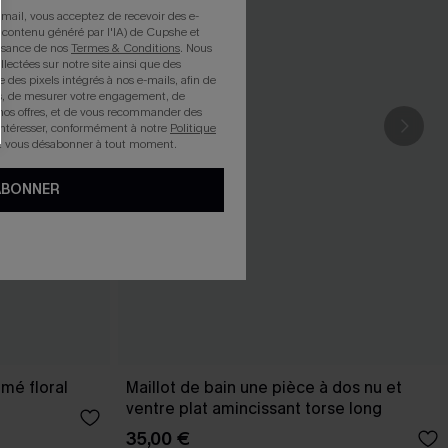
mail, vous acceptez de recevoir des e-
 contenu généré par l'IA) de Cupshe et
issance de nos
Termes & Conditions
. Nous
llectées sur notre site ainsi que des
e des pixels intégrés à nos e-mails, afin de
rts, de mesurer votre engagement, de
nos offres, et de vous recommander des
intéresser, conformément à notre
Politique
z vous désabonner à tout moment.
ABONNER
mé floral
Maillot de bain une pièce à dos nu et
ventre plat amincissant torse long
35,00 €