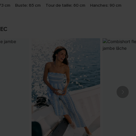
73 cm
Buste:
85 cm
Tour de taille:
60 cm
Hanches:
90 cm
VEC