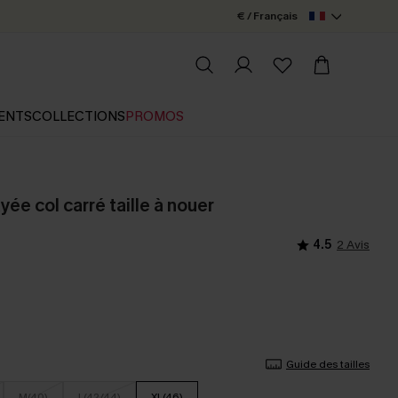
€ / Français
ENTS
COLLECTIONS
PROMOS
ée col carré taille à nouer
4.5
2 Avis
Guide des tailles
M(40)
L(42/44)
XL(46)