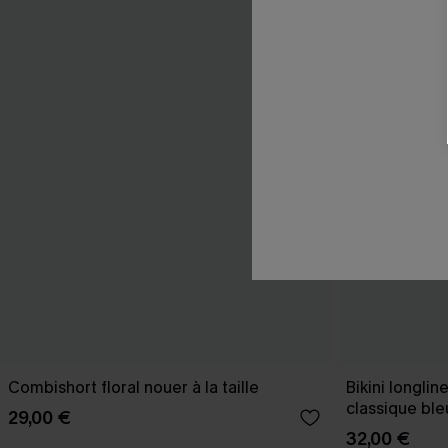
Combishort floral nouer à la taille
Bikini longlin
classique ble
29,00 €
32,00 €