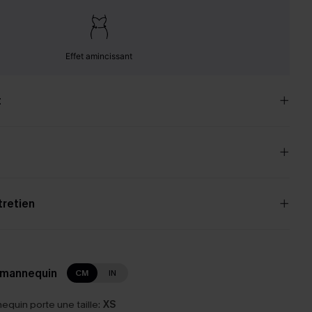
Effet amincissant
t
tretien
 mannequin
CM
IN
equin porte une taille:
XS