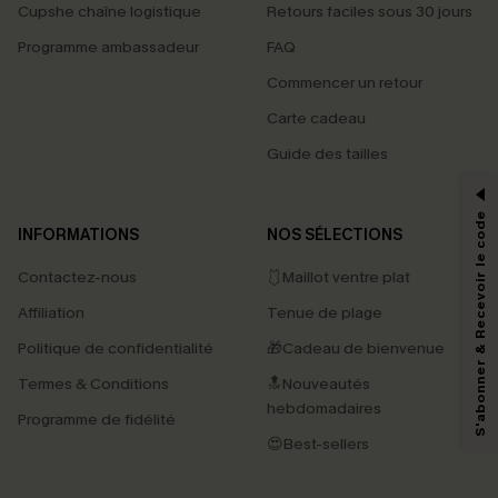
Cupshe chaîne logistique
Retours faciles sous 30 jours
Programme ambassadeur
FAQ
Commencer un retour
Carte cadeau
PROFITEZ DE -15%
Guide des tailles
-15% dès 2 Achetés par E-mail
*Un code par commande, valable une seule fois.
S'abonner & Recevoir le code
INFORMATIONS
NOS SÉLECTIONS
Contactez-nous
🩱Maillot ventre plat
En soumettant votre adresse e-mail, vous acceptez de recevoir des e-mails
Affiliation
Tenue de plage
marketing (y compris du contenu généré par l'IA) de Cupshe et
reconnaissez avoir pris connaissance de nos
Termes & Conditions
. Nous
Politique de confidentialité
🎁Cadeau de bienvenue
pouvons utiliser les données collectées sur notre site ainsi que des
technologies de suivi, telles que des pixels intégrés à nos e-mails, afin de
Termes & Conditions
🔝Nouveautés
savoir si ceux-ci ont été ouverts, de mesurer votre engagement, de
personnaliser nos contenus et nos offres, et de vous recommander des
hebdomadaires
Programme de fidélité
produits susceptibles de vous intéresser, conformément à notre
Politique de
confidentialité
. Vous pouvez vous désabonner à tout moment.
😍Best-sellers
S'ABONNER