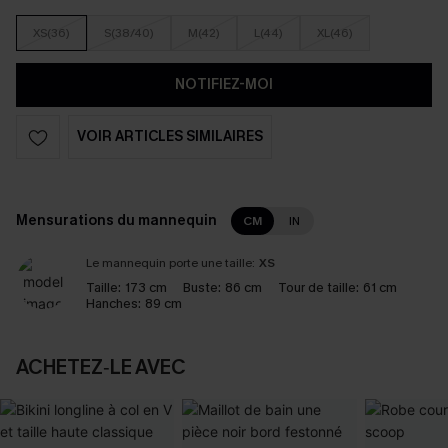
XS(36)
S(38/40)
M(42)
L(44)
XL(46)
NOTIFIEZ-MOI
VOIR ARTICLES SIMILAIRES
Mensurations du mannequin
CM
IN
Le mannequin porte une taille:
XS
Taille:
173 cm
Buste:
86 cm
Tour de taille:
61 cm
Hanches:
89 cm
ACHETEZ‑LE AVEC