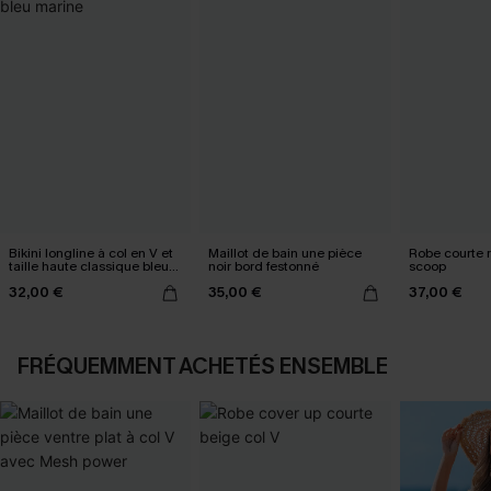
Bikini longline à col en V et
Maillot de bain une pièce
Robe courte 
taille haute classique bleu
noir bord festonné
scoop
marine
32,00 €
35,00 €
37,00 €
FRÉQUEMMENT ACHETÉS ENSEMBLE