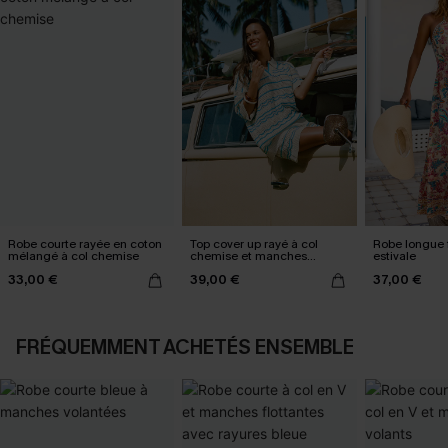
Robe courte rayée en coton
Top cover up rayé à col
Robe longue f
mélangé à col chemise
chemise et manches
estivale
courtes
33,00 €
39,00 €
37,00 €
FRÉQUEMMENT ACHETÉS ENSEMBLE