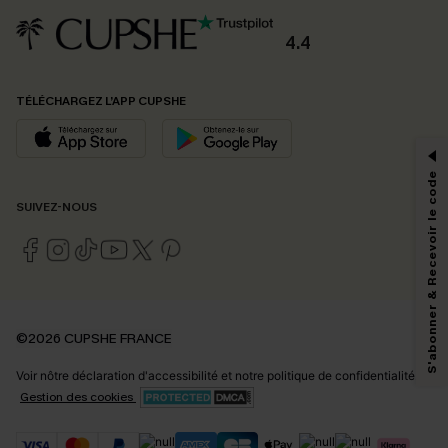
4.4
PROFITEZ DE -15%
TÉLÉCHARGEZ L’APP CUPSHE
-15% dès 2 Achetés par E-mail
*Un code par commande, valable une seule fois.
S'abonner & Recevoir le code
SUIVEZ-NOUS
En soumettant votre adresse e-mail, vous acceptez de recevoir des e-mails
marketing (y compris du contenu généré par l'IA) de Cupshe et
reconnaissez avoir pris connaissance de nos
Termes & Conditions
. Nous
pouvons utiliser les données collectées sur notre site ainsi que des
technologies de suivi, telles que des pixels intégrés à nos e-mails, afin de
savoir si ceux-ci ont été ouverts, de mesurer votre engagement, de
©2026 CUPSHE FRANCE
personnaliser nos contenus et nos offres, et de vous recommander des
produits susceptibles de vous intéresser, conformément à notre
Politique de
Voir nôtre
déclaration d'accessibilité
et notre
politique de confidentialité.
confidentialité
. Vous pouvez vous désabonner à tout moment.
Gestion des cookies
S'ABONNER