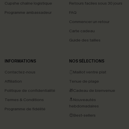
Cupshe chaîne logistique
Retours faciles sous 30 jours
Programme ambassadeur
FAQ
Commencer un retour
Carte cadeau
Guide des tailles
INFORMATIONS
NOS SÉLECTIONS
Contactez-nous
🩱Maillot ventre plat
Affiliation
Tenue de plage
Politique de confidentialité
🎁Cadeau de bienvenue
Termes & Conditions
🔝Nouveautés
hebdomadaires
Programme de fidélité
😍Best-sellers