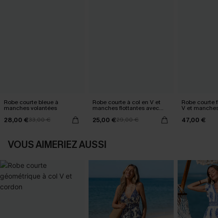
Robe courte bleue à
Robe courte à col en V et
Robe courte f
manches volantées
manches flottantes avec
V et manches
rayures bleue
28,00 €
25,00 €
47,00 €
33,00 €
29,00 €
VOUS AIMERIEZ AUSSI