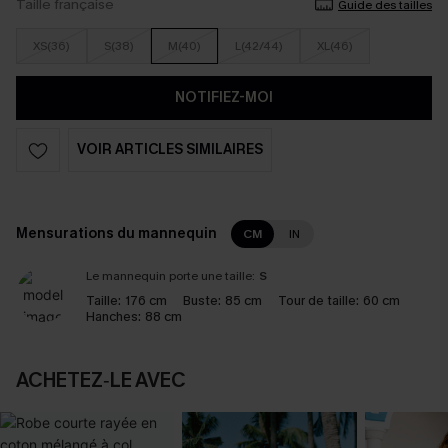
Taille française
Guide des tailles
XS(36)
S(38)
M(40)
L(42/44)
XL(46)
NOTIFIEZ-MOI
VOIR ARTICLES SIMILAIRES
Mensurations du mannequin
CM
IN
Le mannequin porte une taille:
S
Taille:
176 cm
Buste:
85 cm
Tour de taille:
60 cm
Hanches:
88 cm
ACHETEZ‑LE AVEC