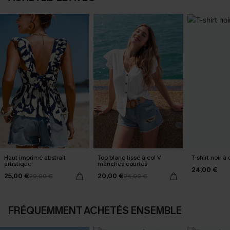
Haut imprimé abstrait
Top blanc tissé à col V
T-shirt noir à
artistique
manches courtes
24,00 €
25,00 €
20,00 €
29,00 €
24,00 €
FRÉQUEMMENT ACHETÉS ENSEMBLE