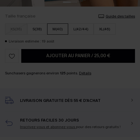
Taille française
Guide des tailles
XS(36)
S(38)
M(40)
L(42/44)
XL(46)
Livraison estimée : 19 août
AJOUTER AU PANIER
/
25,00 €
Sunchasers gagnerons environ
125
points.
Détails
LIVRAISON GRATUITE DÈS 55 € D'ACHAT
RETOURS FACILES 30 JOURS
Inscrivez-vous et abonnez-vous
pour des retours gratuits !