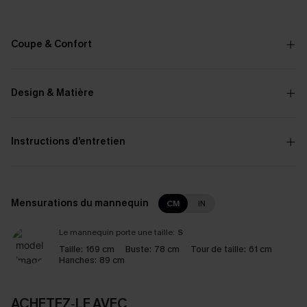
Coupe & Confort
Design & Matière
Instructions d’entretien
Mensurations du mannequin
CM
IN
Le mannequin porte une taille:
S
Taille:
169 cm
Buste:
78 cm
Tour de taille:
61 cm
Hanches:
89 cm
ACHETEZ‑LE AVEC