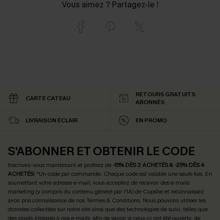
Vous aimez ? Partagez-le !
RETOURS GRATUITS
CARTE CATEAU
ABONNÉS
LIVRAISON ÉCLAIR
EN PROMO
S'ABONNER ET OBTENIR LE CODE
Inscrivez-vous maintenant et profitez de
-15% DÈS 2 ACHETÉS & -25% DÈS 4
ACHETÉS
! *Un code par commande. Chaque code est valable une seule fois.
En
soumettant votre adresse e-mail, vous acceptez de recevoir des e-mails
marketing (y compris du contenu généré par l'IA) de Cupshe et reconnaissez
avoir pris connaissance de nos
Termes & Conditions
. Nous pouvons utiliser les
données collectées sur notre site ainsi que des technologies de suivi, telles que
des pixels intégrés à nos e-mails, afin de savoir si ceux-ci ont été ouverts, de