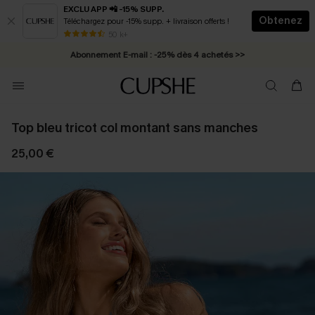
EXCLU APP 📲 -15% SUPP.
Obtenez
Téléchargez pour -15% supp. + livraison offerts !
* Livraison éclair 2-3 jours ouvrés >>
50 k+
Abonnement E-mail : -25% dès 4 achetés >>
Top bleu tricot col montant sans manches
25,00 €