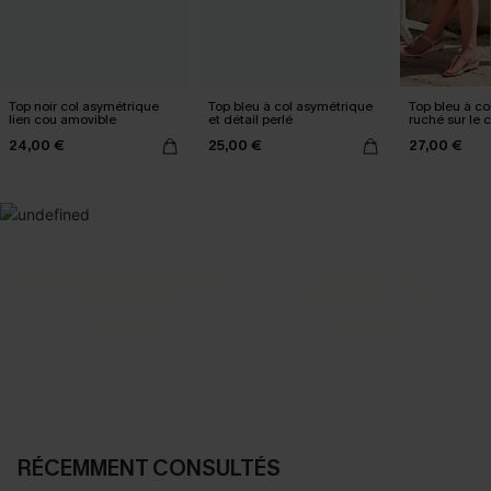
Top noir col asymétrique
Top bleu à col asymétrique
Top bleu à co
lien cou amovible
et détail perlé
ruché sur le 
24,00 €
25,00 €
27,00 €
SELECTION 2-3 J. OUVRÉS
BEST-SELLER
Vos favoris express
Nos pièces les plus aimées
DÉCOUVRIR
DÉCOUVRIR
RÉCEMMENT CONSULTÉS