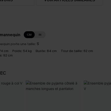
 mannequin
CM
IN
equin porte une taille:
S
74 cm
Poids:
54 kg
Buste:
84 cm
Tour de taille:
62 cm
s:
92 cm
VEC