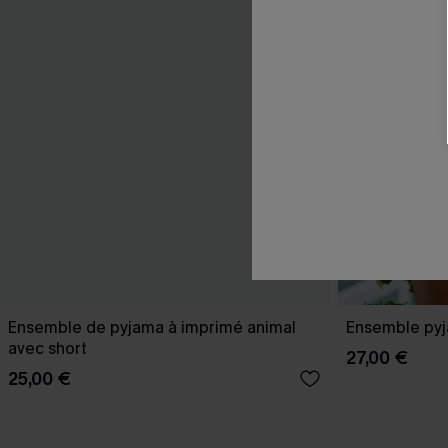
Ensemble de pyjama à imprimé animal
Ensemble pyj
avec short
27,00 €
25,00 €