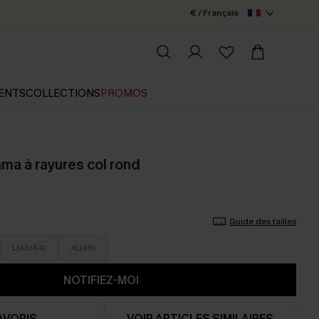
€ / Français
ENTS
COLLECTIONS
PROMOS
ma à rayures col rond
Guide des tailles
L(42/44)
XL(46)
NOTIFIEZ-MOI
AVORIS
VOIR ARTICLES SIMILAIRES