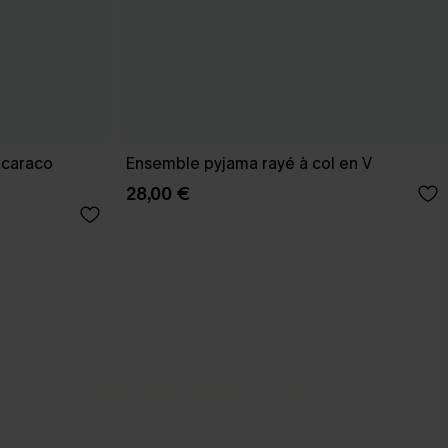
 caraco
Ensemble pyjama rayé à col en V
28,00 €
BEST-SELLER
Nos pièces les plus aimées