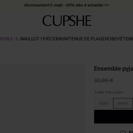
* Livraison éclair 2-3 jours ouvrés >>
SON 2-3 J
MAILLOT 1 PIÈCE
BIKINI
TENUE DE PLAGE
ROBE
VÊTEM
Ensemble pyja
32,90 €
Taille française
S(38)
M(40)
F