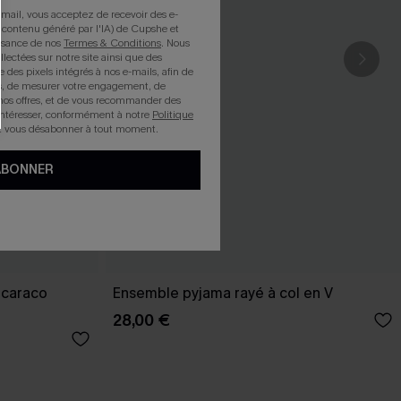
mail, vous acceptez de recevoir des e-
 contenu généré par l'IA) de Cupshe et
issance de nos
Termes & Conditions
. Nous
llectées sur notre site ainsi que des
e des pixels intégrés à nos e-mails, afin de
rts, de mesurer votre engagement, de
nos offres, et de vous recommander des
intéresser, conformément à notre
Politique
z vous désabonner à tout moment.
ABONNER
 caraco
Ensemble pyjama rayé à col en V
28,00 €