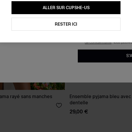
En soumettant votre adresse e-
ALLER SUR CUPSHE-US
mails marketing (y compris du
reconnaissez avoir pris conna
pouvons utiliser les données co
technologies de suivi, telles qu
RESTER ICI
savoir si ceux-ci ont été ouve
personnaliser nos contenus et 
produits susceptibles de vous 
de confidentialité
. Vous pouve
S'
ama rayé sans manches
Ensemble pyjama bleu avec
dentelle
29,00 €