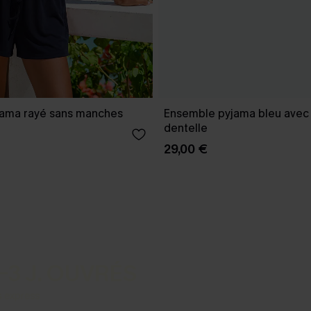
ama rayé sans manches
Ensemble pyjama bleu avec
dentelle
29,00 €
-3 J. OUVRÉS
s express