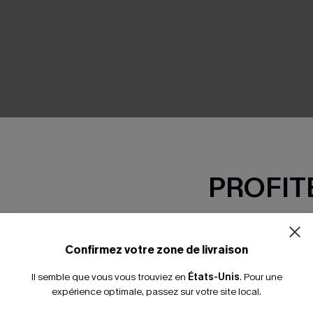
SEMBLE
PROFITE
-15% dès 2 A
*Un code par command
Confirmez votre zone de livraison
Il semble que vous vous trouviez en
États-Unis
.
Pour une
expérience optimale, passez sur votre site local.