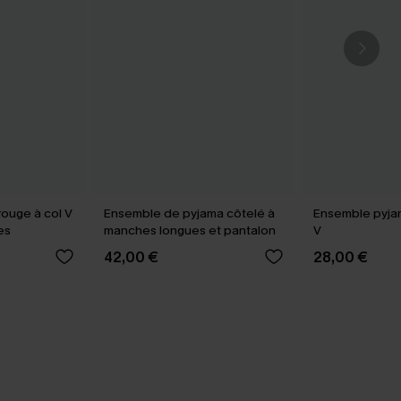
ouge à col V
Ensemble de pyjama côtelé à
Ensemble pyjam
es
manches longues et pantalon
V
42,00 €
28,00 €