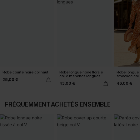
Robe courte noire col haut
Robe longue noire florale
Robe longue 
col V manches longues
smockée col 
28,00 €
43,00 €
46,00 €
FRÉQUEMMENT ACHETÉS ENSEMBLE