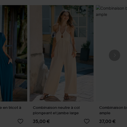
 en tricot à
Combinaison neutre à col
Combinaison b
plongeant et jambe large
ample
35,00 €
37,00 €