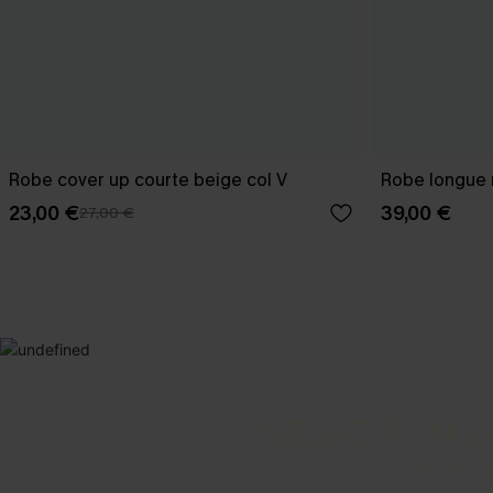
Robe cover up courte beige col V
Robe longue n
23,00 €
39,00 €
27,00 €
SELECTION 2
Vos favori