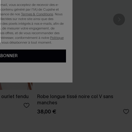
mail, vous acceptez de recevoir des e-
 contenu généré par l'IA) de Cupshe et
issance de nos
Termes & Conditions
. Nous
llectées sur notre site ainsi que des
e des pixels intégrés à nos e-mails, afin de
rts, de mesurer votre engagement, de
nos offres, et de vous recommander des
intéresser, conformément à notre
Politique
z vous désabonner à tout moment.
ABONNER
 ourlet fendu
Robe longue tissé noire col V sans
manches
38,00 €