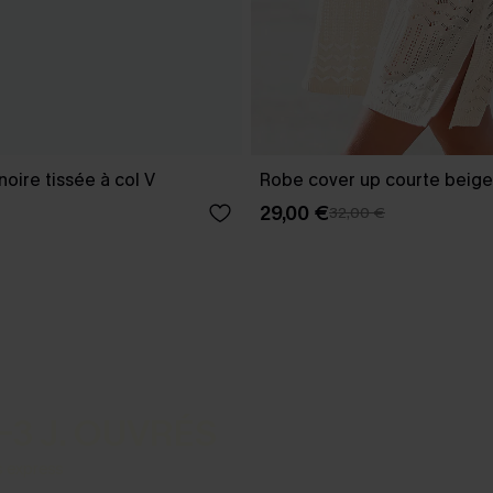
oire tissée à col V
Robe cover up courte beige
29,00 €
32,00 €
-3 J. OUVRÉS
s express