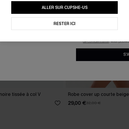
En soumettant votre adresse e-
ALLER SUR CUPSHE-US
mails marketing (y compris du
reconnaissez avoir pris conna
pouvons utiliser les données co
technologies de suivi, telles qu
RESTER ICI
savoir si ceux-ci ont été ouve
personnaliser nos contenus et 
produits susceptibles de vous 
de confidentialité
. Vous pouve
S'
oire tissée à col V
Robe cover up courte beige
29,00 €
32,00 €