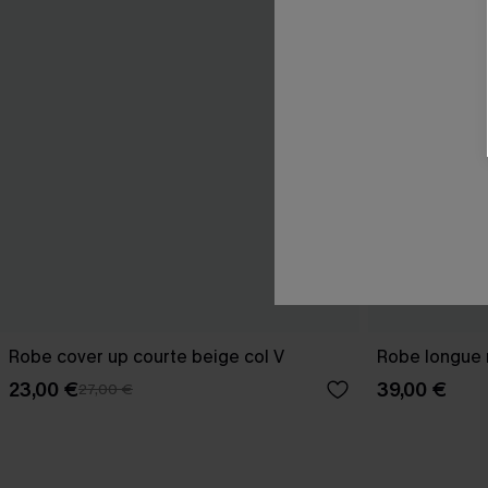
Robe cover up courte beige col V
Robe longue n
23,00 €
39,00 €
27,00 €