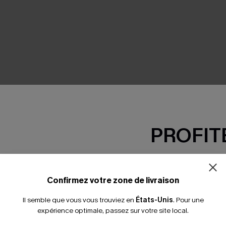
SEMBLE
PROFITE
-15% dès 2 A
*Un code par command
Confirmez votre zone de livraison
Il semble que vous vous trouviez en
États-Unis
.
Pour une
expérience optimale, passez sur votre site local.