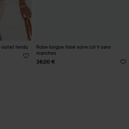
 ourlet fendu
Robe longue tissé noire col V sans
manches
38,00 €
BEST-SELLER
Nos pièces les plus aimées