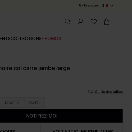
€ / Français
ENTS
COLLECTIONS
PROMOS
oire col carré jambe large
Guide des tailles
L(42/44)
XL(46)
NOTIFIEZ-MOI
AVORIS
VOIR ARTICLES SIMILAIRES