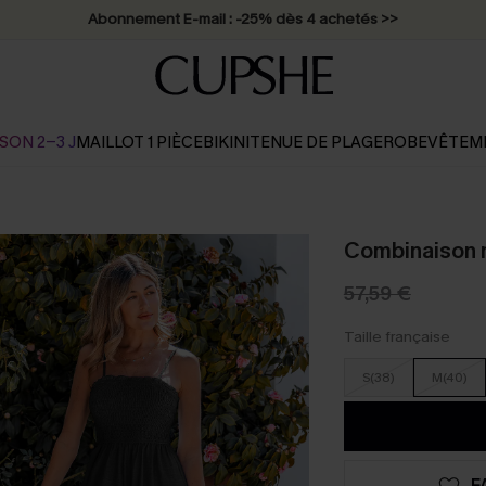
Abonnement E-mail : -25% dès 4 achetés >>
SON 2-3 J
MAILLOT 1 PIÈCE
BIKINI
TENUE DE PLAGE
ROBE
VÊTEM
Combinaison n
57,59 €
Taille française
S(38)
M(40)
F