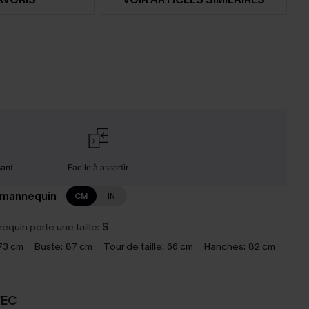
sant
Facile à assortir
 mannequin
CM
IN
equin porte une taille:
S
73 cm
Buste:
87 cm
Tour de taille:
66 cm
Hanches:
82 cm
VEC