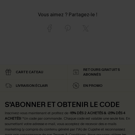
Vous aimez ? Partagez-le !
RETOURS GRATUITS
CARTE CATEAU
ABONNÉS
LIVRAISON ÉCLAIR
EN PROMO
S'ABONNER ET OBTENIR LE CODE
Inscrivez-vous maintenant et profitez de
-15% DÈS 2 ACHETÉS & -25% DÈS 4
ACHETÉS
! *Un code par commande. Chaque code est valable une seule fois.
En
soumettant votre adresse e-mail, vous acceptez de recevoir des e-mails
marketing (y compris du contenu généré par l'IA) de Cupshe et reconnaissez
avoir pris connaissance de nos
Termes & Conditions
. Nous pouvons utiliser les