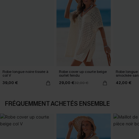
Robe longue noire tissée à
Robe cover up courte beige
Robe longue 
col V
ourlet fendu
smockée san
39,00 €
29,00 €
42,00 €
32,00 €
FRÉQUEMMENT ACHETÉS ENSEMBLE