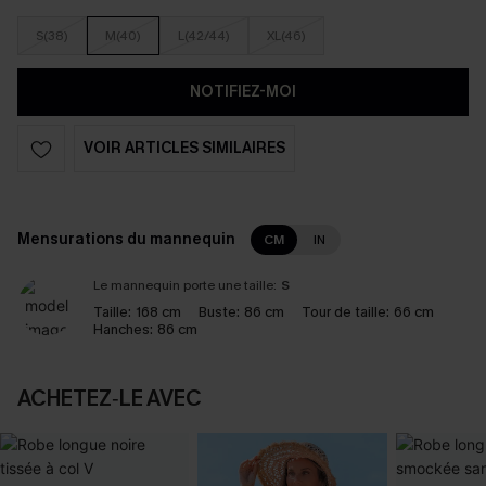
S(38)
M(40)
L(42/44)
XL(46)
NOTIFIEZ-MOI
VOIR ARTICLES SIMILAIRES
Mensurations du mannequin
CM
IN
Le mannequin porte une taille:
S
Taille:
168 cm
Buste:
86 cm
Tour de taille:
66 cm
Hanches:
86 cm
ACHETEZ‑LE AVEC