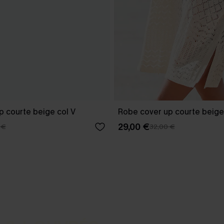
p courte beige col V
Robe cover up courte beige
29,00 €
 €
32,00 €