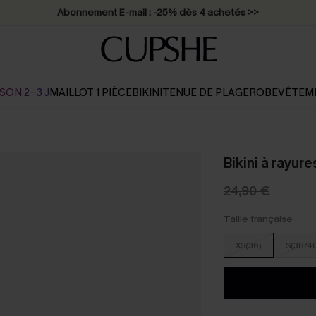
Abonnement E-mail : -25% dès 4 achetés >>
SON 2-3 J
MAILLOT 1 PIÈCE
BIKINI
TENUE DE PLAGE
ROBE
VÊTEM
Bikini à rayur
24,90 €
Taille française
XS(36)
S(38/4