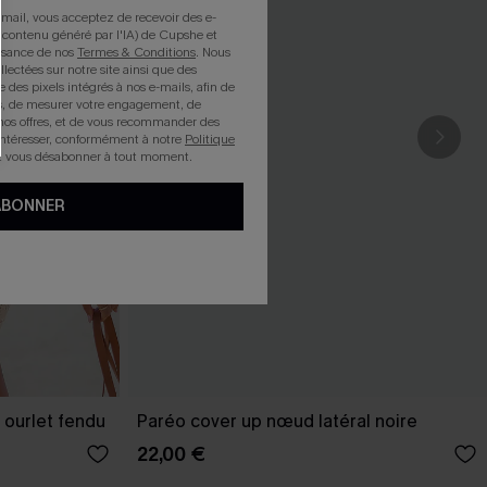
mail, vous acceptez de recevoir des e-
 contenu généré par l'IA) de Cupshe et
issance de nos
Termes & Conditions
. Nous
llectées sur notre site ainsi que des
e des pixels intégrés à nos e-mails, afin de
rts, de mesurer votre engagement, de
nos offres, et de vous recommander des
intéresser, conformément à notre
Politique
z vous désabonner à tout moment.
ABONNER
 ourlet fendu
Paréo cover up nœud latéral noire
22,00 €