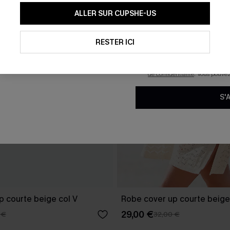
En soumettant votre adresse e-
ALLER SUR CUPSHE-US
mails marketing (y compris du
reconnaissez avoir pris conna
pouvons utiliser les données co
technologies de suivi, telles qu
RESTER ICI
savoir si ceux-ci ont été ouve
personnaliser nos contenus et 
produits susceptibles de vous 
de confidentialité
. Vous pouve
S'
p courte beige col V
Robe cover up courte beige
29,00 €
 €
32,00 €