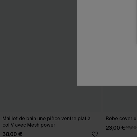
Maillot de bain une pièce ventre plat à
Robe cover u
col V avec Mesh power
23,00 €
27,00
38,00 €