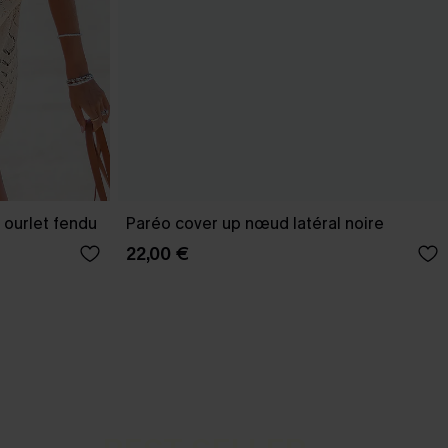
 ourlet fendu
Paréo cover up nœud latéral noire
22,00 €