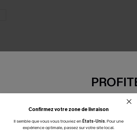
PROFITE
SEMBLE
-15% dès 2 A
*Un code par command
Confirmez votre zone de livraison
Il semble que vous vous trouviez en
États-Unis
.
Pour une
expérience optimale, passez sur votre site local.