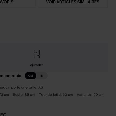
AVORIS
VOIR ARTICLES SIMILAIRES
Ajustable
 mannequin
CM
IN
equin porte une taille:
XS
73 cm
Buste:
85 cm
Tour de taille:
60 cm
Hanches:
90 cm
VEC