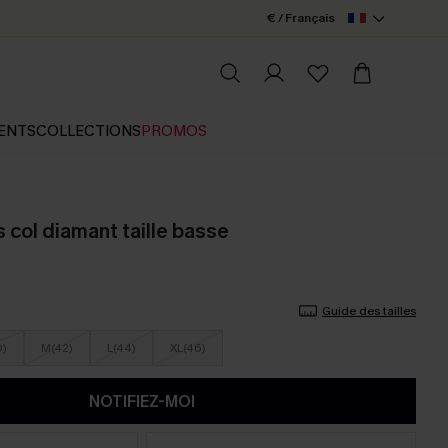
€ / Français
ENTS
COLLECTIONS
PROMOS
es col diamant taille basse
Guide des tailles
0)
M(42)
L(44)
XL(46)
NOTIFIEZ-MOI