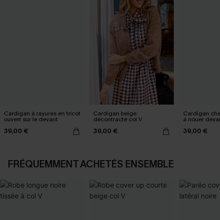
Cardigan à rayures en tricot
Cardigan beige
Cardigan chev
ouvert sur le devant
décontracté col V
à nouer deva
39,00 €
39,00 €
39,00 €
FRÉQUEMMENT ACHETÉS ENSEMBLE