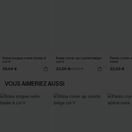
Robe longue noire tissée à
Robe cover up courte beige
Paréo cover 
col V
col V
noire
39,00 €
23,00 €
22,00 €
27,00 €
VOUS AIMERIEZ AUSSI