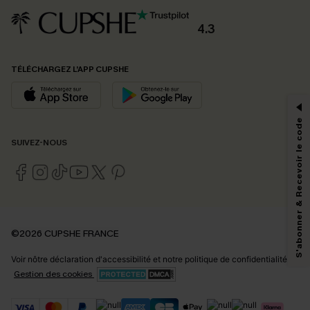
4.3
PROFITEZ DE -15%
TÉLÉCHARGEZ L’APP CUPSHE
-15% dès 2 Achetés par E-mail
*Un code par commande, valable une seule fois.
S'abonner & Recevoir le code
SUIVEZ-NOUS
En soumettant votre adresse e-mail, vous acceptez de recevoir des e-mails
marketing (y compris du contenu généré par l'IA) de Cupshe et
reconnaissez avoir pris connaissance de nos
Termes & Conditions
. Nous
pouvons utiliser les données collectées sur notre site ainsi que des
technologies de suivi, telles que des pixels intégrés à nos e-mails, afin de
savoir si ceux-ci ont été ouverts, de mesurer votre engagement, de
©2026 CUPSHE FRANCE
personnaliser nos contenus et nos offres, et de vous recommander des
produits susceptibles de vous intéresser, conformément à notre
Politique de
Voir nôtre
déclaration d'accessibilité
et notre
politique de confidentialité.
confidentialité
. Vous pouvez vous désabonner à tout moment.
Gestion des cookies
S'ABONNER