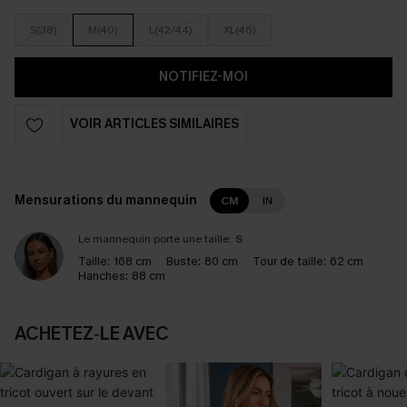
S(38)
M(40)
L(42/44)
XL(46)
NOTIFIEZ-MOI
VOIR ARTICLES SIMILAIRES
Mensurations du mannequin
CM
IN
Le mannequin porte une taille:
S
Taille:
168 cm
Buste:
80 cm
Tour de taille:
62 cm
Hanches:
88 cm
ACHETEZ‑LE AVEC