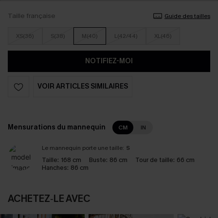
Taille française
Guide des tailles
XS(36)
S(38)
M(40)
L(42/44)
XL(46)
NOTIFIEZ-MOI
VOIR ARTICLES SIMILAIRES
Mensurations du mannequin
CM
IN
Le mannequin porte une taille:
S
Taille:
168 cm
Buste:
86 cm
Tour de taille:
66 cm
Hanches:
86 cm
ACHETEZ‑LE AVEC