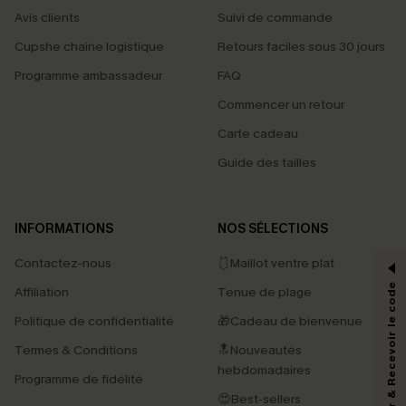
Avis clients
Suivi de commande
Cupshe chaîne logistique
Retours faciles sous 30 jours
Programme ambassadeur
FAQ
Commencer un retour
Carte cadeau
Guide des tailles
PROFITEZ DE -15%
INFORMATIONS
NOS SÉLECTIONS
-15% dès 2 Achetés par E-mail
Contactez-nous
🩱Maillot ventre plat
*Un code par commande, valable une seule fois.
S'abonner & Recevoir le code
Affiliation
Tenue de plage
Politique de confidentialité
🎁Cadeau de bienvenue
Termes & Conditions
🔝Nouveautés
En soumettant votre adresse e-mail, vous acceptez de recevoir des e-mails
marketing (y compris du contenu généré par l'IA) de Cupshe et
hebdomadaires
Programme de fidélité
reconnaissez avoir pris connaissance de nos
Termes & Conditions
. Nous
pouvons utiliser les données collectées sur notre site ainsi que des
😍Best-sellers