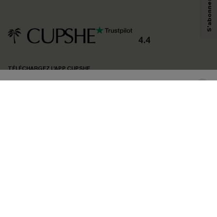
technologies de suivi, telles que des pixels intégrés à nos e-mails, afin de
savoir si ceux-ci ont été ouverts, de mesurer votre engagement, de
personnaliser nos contenus et nos offres, et de vous recommander des
produits susceptibles de vous intéresser, conformément à notre
Politique de
confidentialité
. Vous pouvez vous désabonner à tout moment.
4.4
S'ABONNER
TÉLÉCHARGEZ L’APP CUPSHE
SUIVEZ-NOUS
©2026 CUPSHE FRANCE
Voir nôtre
déclaration d'accessibilité
et notre
politique de confidentialité.
Gestion des cookies