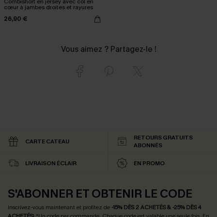
Combishort en jersey avec col en
cœur à jambes droites et rayures
26,90 €
Vous aimez ? Partagez-le !
RETOURS GRATUITS
CARTE CATEAU
ABONNÉS
LIVRAISON ÉCLAIR
EN PROMO
S'ABONNER ET OBTENIR LE CODE
Inscrivez-vous maintenant et profitez de
-15% DÈS 2 ACHETÉS & -25% DÈS 4
ACHETÉS
! *Un code par commande. Chaque code est valable une seule fois.
En