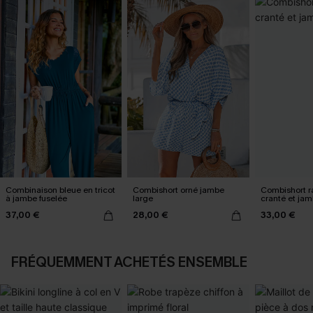
Combinaison bleue en tricot
Combishort orné jambe
Combishort r
à jambe fuselée
large
cranté et jam
37,00 €
28,00 €
33,00 €
FRÉQUEMMENT ACHETÉS ENSEMBLE