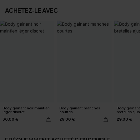
ACHETEZ‑LE AVEC
Body gainant noir maintien
Body gainant manches
Body gainant
léger discret
courtes
bretelles aju
30,00 €
29,00 €
29,00 €