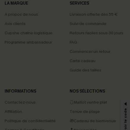
LA MARQUE
SERVICES
À propos de nous
Livraison offerte dès 55 €
Avis clients
Suivi de commande
Cupshe chaîne logistique
Retours faciles sous 30 jours
Programme ambassadeur
FAQ
Commencer un retour
Carte cadeau
Guide des tailles
PROFITEZ DE -15%
INFORMATIONS
NOS SÉLECTIONS
-15% dès 2 Achetés par E-mail
Contactez-nous
🩱Maillot ventre plat
*Un code par commande, valable une seule fois.
Affiliation
Tenue de plage
Politique de confidentialité
🎁Cadeau de bienvenue