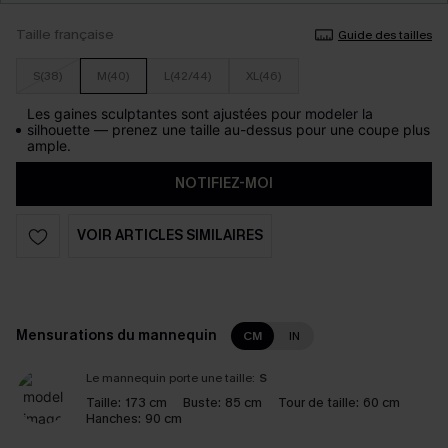
Taille française
Guide des tailles
S(38)
M(40)
L(42/44)
XL(46)
Les gaines sculptantes sont ajustées pour modeler la
silhouette — prenez une taille au-dessus pour une coupe plus
ample.
NOTIFIEZ-MOI
VOIR ARTICLES SIMILAIRES
Mensurations du mannequin
CM
IN
Le mannequin porte une taille:
S
Taille:
173 cm
Buste:
85 cm
Tour de taille:
60 cm
Hanches:
90 cm