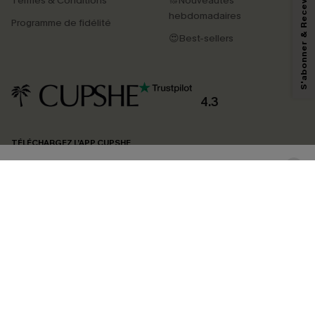
S'abonner & Recevoir le code
Termes & Conditions
🔝Nouveautés
En soumettant votre adresse e-mail, vous acceptez de recevoir des e-mails
marketing (y compris du contenu généré par l'IA) de Cupshe et
hebdomadaires
Programme de fidélité
reconnaissez avoir pris connaissance de nos
Termes & Conditions
. Nous
pouvons utiliser les données collectées sur notre site ainsi que des
😍Best-sellers
technologies de suivi, telles que des pixels intégrés à nos e-mails, afin de
savoir si ceux-ci ont été ouverts, de mesurer votre engagement, de
personnaliser nos contenus et nos offres, et de vous recommander des
produits susceptibles de vous intéresser, conformément à notre
Politique de
confidentialité
. Vous pouvez vous désabonner à tout moment.
4.3
S'ABONNER
TÉLÉCHARGEZ L’APP CUPSHE
SUIVEZ-NOUS
©2026 CUPSHE FRANCE