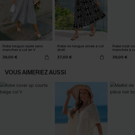
Robe longue rayée sans
Robe mi-longue ornée à col
Robe midi vio
manches à col en V
droit
manches à co
39,00 €
37,00 €
39,00 €
VOUS AIMERIEZ AUSSI