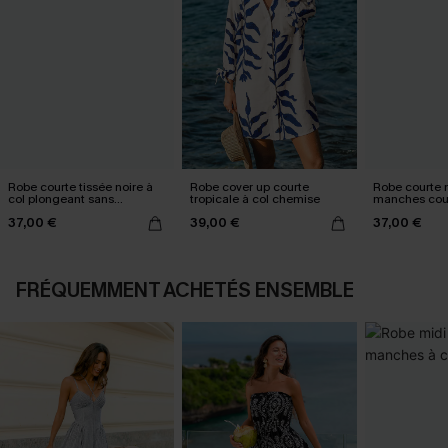
Robe courte tissée noire à
Robe cover up courte
Robe courte n
col plongeant sans
tropicale à col chemise
manches cou
manches
37,00 €
39,00 €
37,00 €
FRÉQUEMMENT ACHETÉS ENSEMBLE