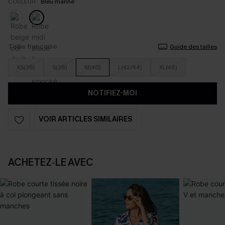
COULEUR:
Bleu marine
Taille française
Guide des tailles
XS(36)
S(38)
M(40)
L(42/44)
XL(46)
NOTIFIEZ-MOI
VOIR ARTICLES SIMILAIRES
ACHETEZ‑LE AVEC