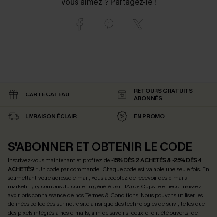
Vous aimez ? Partagez-le !
RETOURS GRATUITS
CARTE CATEAU
ABONNÉS
LIVRAISON ÉCLAIR
EN PROMO
S'ABONNER ET OBTENIR LE CODE
Inscrivez-vous maintenant et profitez de
-15% DÈS 2 ACHETÉS & -25% DÈS 4
ACHETÉS
! *Un code par commande. Chaque code est valable une seule fois.
En
soumettant votre adresse e-mail, vous acceptez de recevoir des e-mails
marketing (y compris du contenu généré par l'IA) de Cupshe et reconnaissez
avoir pris connaissance de nos
Termes & Conditions
. Nous pouvons utiliser les
données collectées sur notre site ainsi que des technologies de suivi, telles que
des pixels intégrés à nos e-mails, afin de savoir si ceux-ci ont été ouverts, de