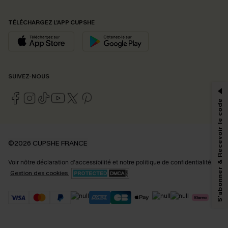
TÉLÉCHARGEZ L’APP CUPSHE
PROFITEZ DE -15%
SUIVEZ-NOUS
-15% dès 2 Achetés par E-mail
*Un code par commande, valable une seule fois.
S'abonner & Recevoir le code
En soumettant votre adresse e-mail, vous acceptez de recevoir des e-mails
©2026 CUPSHE FRANCE
marketing (y compris du contenu généré par l'IA) de Cupshe et
reconnaissez avoir pris connaissance de nos
Termes & Conditions
. Nous
Voir nôtre
déclaration d'accessibilité
et notre
politique de confidentialité.
pouvons utiliser les données collectées sur notre site ainsi que des
technologies de suivi, telles que des pixels intégrés à nos e-mails, afin de
Gestion des cookies
savoir si ceux-ci ont été ouverts, de mesurer votre engagement, de
personnaliser nos contenus et nos offres, et de vous recommander des
produits susceptibles de vous intéresser, conformément à notre
Politique de
confidentialité
. Vous pouvez vous désabonner à tout moment.
S'ABONNER