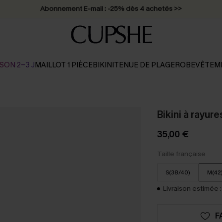
Abonnement E-mail : -25% dès 4 achetés >>
SON 2-3 J
MAILLOT 1 PIÈCE
BIKINI
TENUE DE PLAGE
ROBE
VÊTEM
Bikini à rayur
35,00 €
Taille française
S(38/40)
M(42
Livraison estimée :
F