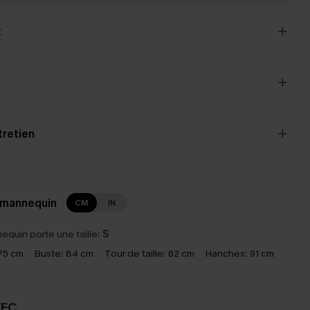
t
tretien
 mannequin
CM
IN
equin porte une taille:
S
75 cm
Buste:
84 cm
Tour de taille:
62 cm
Hanches:
91 cm
VEC