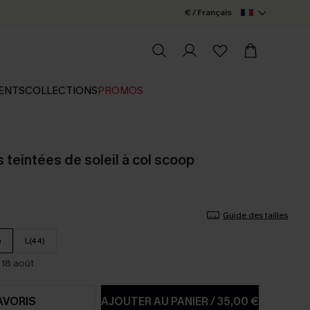
€ / Français
ENTS
COLLECTIONS
PROMOS
es teintées de soleil à col scoop
Guide des tailles
)
L(44)
 18 août
AVORIS
AJOUTER AU PANIER
/
35,00 €