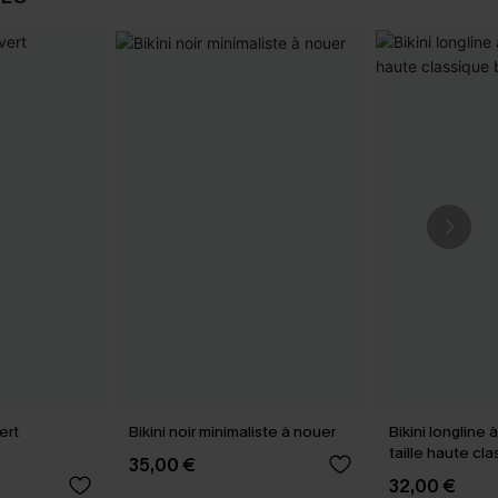
ert
Bikini noir minimaliste à nouer
Bikini longline 
taille haute cl
35,00 €
marine
32,00 €