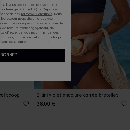
mail, vous acceptez de recevoir des e-
 contenu généré par l'IA) de Cupshe et
issance de nos
Termes & Conditions
. Nous
llectées sur notre site ainsi que des
e des pixels intégrés à nos e-mails, afin de
rts, de mesurer votre engagement, de
nos offres, et de vous recommander des
intéresser, conformément à notre
Politique
z vous désabonner à tout moment.
ABONNER
 col scoop
Bikini violet encolure carrée bretelles
38,00 €