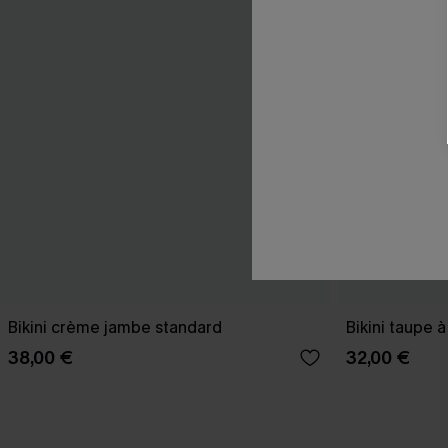
Bikini crème jambe standard
Bikini taupe 
38,00 €
32,00 €