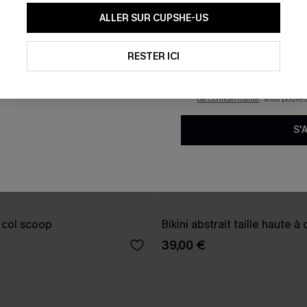
En soumettant votre adresse e-
ALLER SUR CUPSHE-US
mails marketing (y compris du
reconnaissez avoir pris conna
pouvons utiliser les données co
technologies de suivi, telles qu
RESTER ICI
savoir si ceux-ci ont été ouve
personnaliser nos contenus et 
produits susceptibles de vous 
de confidentialité
. Vous pouve
S'
à col scoop
Bikini abstrait taille haute à
39,00 €