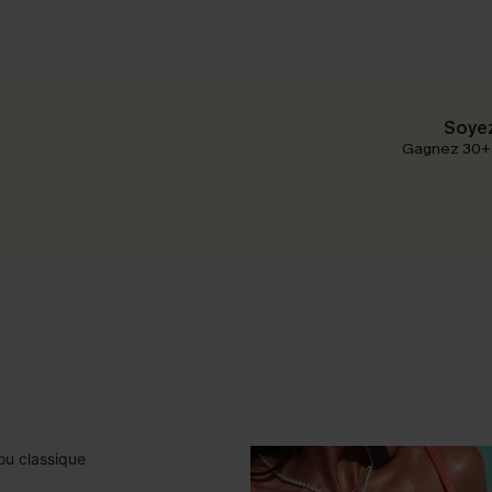
Soyez
Gagnez 30+ p