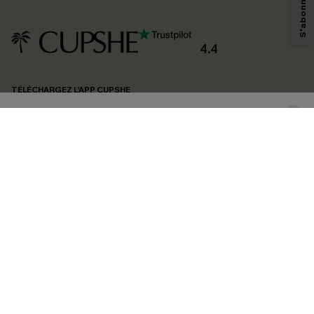
savoir si ceux-ci ont été ouverts, de mesurer votre engagement, de
personnaliser nos contenus et nos offres, et de vous recommander des
produits susceptibles de vous intéresser, conformément à notre
Politique de
confidentialité
. Vous pouvez vous désabonner à tout moment.
4.4
S'ABONNER
TÉLÉCHARGEZ L’APP CUPSHE
SUIVEZ-NOUS
©2026 CUPSHE FRANCE
Voir nôtre
déclaration d'accessibilité
et notre
politique de confidentialité.
Gestion des cookies