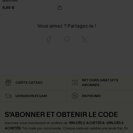
blanches
6,90 €
Vous aimez ? Partagez-le !
RETOURS GRATUITS
CARTE CATEAU
ABONNÉS
LIVRAISON ÉCLAIR
EN PROMO
S'ABONNER ET OBTENIR LE CODE
Inscrivez-vous maintenant et profitez de
-15% DÈS 2 ACHETÉS & -25% DÈS 4
ACHETÉS
! *Un code par commande. Chaque code est valable une seule fois.
En