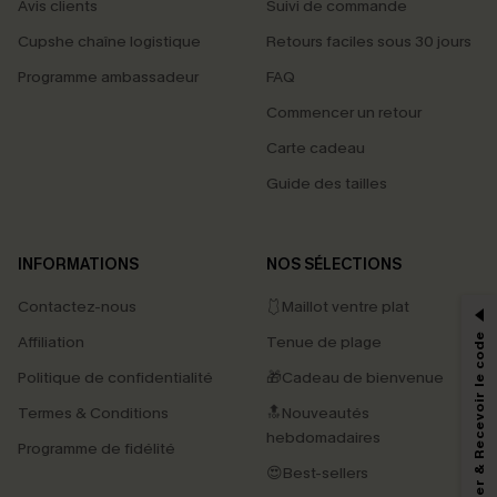
Avis clients
Suivi de commande
Cupshe chaîne logistique
Retours faciles sous 30 jours
Programme ambassadeur
FAQ
Commencer un retour
Carte cadeau
Guide des tailles
PROFITEZ DE -15%
INFORMATIONS
NOS SÉLECTIONS
-15% dès 2 Achetés par E-mail
Contactez-nous
🩱Maillot ventre plat
*Un code par commande, valable une seule fois.
S'abonner & Recevoir le code
Affiliation
Tenue de plage
Politique de confidentialité
🎁Cadeau de bienvenue
Termes & Conditions
🔝Nouveautés
En soumettant votre adresse e-mail, vous acceptez de recevoir des e-mails
hebdomadaires
marketing (y compris du contenu généré par l'IA) de Cupshe et
Programme de fidélité
reconnaissez avoir pris connaissance de nos
Termes & Conditions
. Nous
😍Best-sellers
pouvons utiliser les données collectées sur notre site ainsi que des
technologies de suivi, telles que des pixels intégrés à nos e-mails, afin de