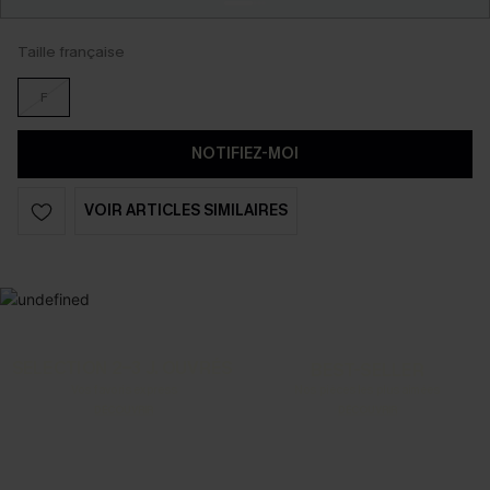
Taille française
F
NOTIFIEZ-MOI
VOIR ARTICLES SIMILAIRES
SELECTION 2-3 J. OUVRÉS
BEST-SELLER
Vos favoris express
Nos pièces les plus aimées
DÉCOUVRIR
DÉCOUVRIR