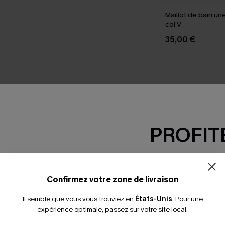
Maillot de bain un
col V
35,00 €
SEMBLE
PROFITE
-15% dès 2 A
*Un code par command
Confirmez votre zone de livraison
Il semble que vous vous trouviez en
États-Unis
.
Pour une
expérience optimale, passez sur votre site local.