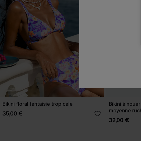
Bikini floral fantaisie tropicale
Bikini à nouer
moyenne ruc
35,00 €
32,00 €