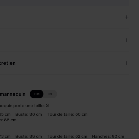
t
tretien
 mannequin
CM
IN
equin porte une taille:
S
65 cm
Buste:
80 cm
Tour de taille:
60 cm
s:
88 cm
73 cm
Buste:
88 cm
Tour de taille:
62 cm
Hanches:
90 cm