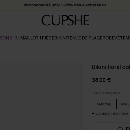
Abonnement E-mail : -25% dès 4 achetés >>
SON 2-3 J
MAILLOT 1 PIÈCE
BIKINI
TENUE DE PLAGE
ROBE
VÊTEM
Bikini floral co
38,00 €
Taille française
S(38/40)
M(42
Livraison estimée :
F