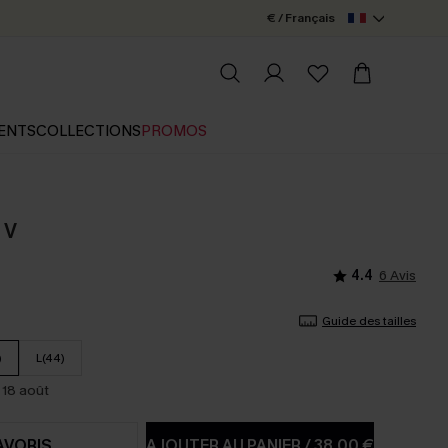
€ / Français
ENTS
COLLECTIONS
PROMOS
l V
4.4
6 Avis
Guide des tailles
)
L(44)
 18 août
AVORIS
AJOUTER AU PANIER
/
38,00 €