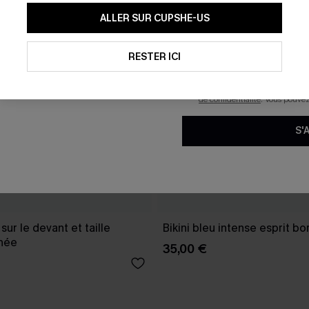
En soumettant votre adresse e-
ALLER SUR CUPSHE-US
mails marketing (y compris du
reconnaissez avoir pris conna
pouvons utiliser les données co
technologies de suivi, telles qu
RESTER ICI
savoir si ceux-ci ont été ouve
personnaliser nos contenus et 
produits susceptibles de vous 
de confidentialité
. Vous pouve
S'
 sur le devant et taille
Bikini bleu intense esprit b
hée
35,00 €