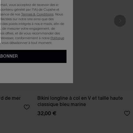
mail, vous acceptez de recevoir des e-
 contenu généré par l'IA) de Cupshe et
issance de nos
Termes & Conditions
. Nous
llectées sur notre site ainsi que des
e des pixels intégrés à nos e-mails, afin de
rts, de mesurer votre engagement, de
nos offres, et de vous recommander des
intéresser, conformément à notre
Politique
z vous désabonner à tout moment.
ABONNER
ord de mer
Bikini longline à col en V et taille haute
classique bleu marine
32,00 €