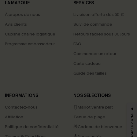
LA MARQUE
SERVICES
À propos de nous
Livraison offerte dès 55 €
Avis clients
Suivi de commande
Cupshe chaîne logistique
Retours faciles sous 30 jours
Programme ambassadeur
FAQ
Commencer un retour
Carte cadeau
Guide des tailles
PROFITEZ DE -15%
INFORMATIONS
NOS SÉLECTIONS
-15% dès 2 Achetés par E-mail
Contactez-nous
🩱Maillot ventre plat
*Un code par commande, valable une seule fois.
Affiliation
Tenue de plage
Politique de confidentialité
🎁Cadeau de bienvenue
Termes & Conditions
🔝Nouveautés