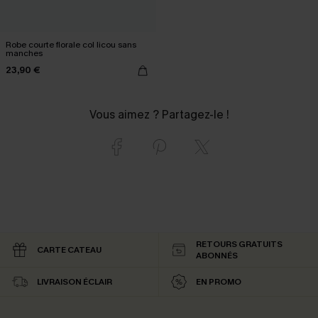
Robe courte florale col licou sans
manches
23,90 €
Vous aimez ? Partagez-le !
RETOURS GRATUITS
CARTE CATEAU
ABONNÉS
LIVRAISON ÉCLAIR
EN PROMO