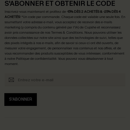
S'ABONNER ET OBTENIR LE CODE
Inscrivez-vous maintenant et profitez de
-15% DÈS 2 ACHETÉS & -25% DÈS 4
ACHETÉS
! *Un code par commande. Chaque code est valable une seule fois.
En
soumettant votre adresse e-mail, vous acceptez de recevoir des e-mails
marketing (y compris du contenu généré par l'IA) de Cupshe et reconnaissez
avoir pris connaissance de nos
Termes & Conditions
. Nous pouvons utiliser les
données collectées sur notre site ainsi que des technologies de suivi, telles que
des pixels intégrés à nos e-mails, afin de savoir si ceux-ci ont été ouverts, de
mesurer votre engagement, de personnaliser nos contenus et nos offres, et de
vous recommander des produits susceptibles de vous intéresser, conformément
à notre
Politique de confidentialité
. Vous pouvez vous désabonner à tout
moment.
S'ABONNER