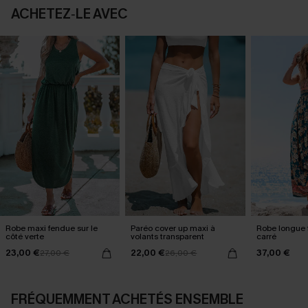
ACHETEZ‑LE AVEC
Robe maxi fendue sur le
Paréo cover up maxi à
Robe longue f
côté verte
volants transparent
carré
23,00 €
22,00 €
37,00 €
27,00 €
26,00 €
FRÉQUEMMENT ACHETÉS ENSEMBLE