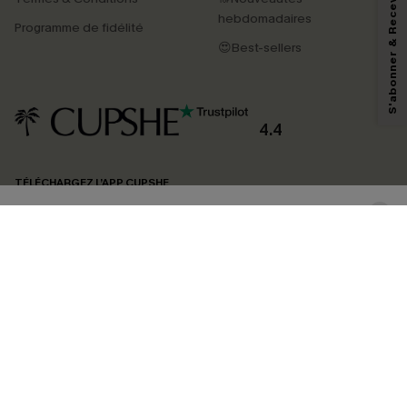
S'abonner & Recevoir le code
En soumettant votre adresse e-mail, vous acceptez de recevoir des e-mails
marketing (y compris du contenu généré par l'IA) de Cupshe et
hebdomadaires
Programme de fidélité
reconnaissez avoir pris connaissance de nos
Termes & Conditions
. Nous
pouvons utiliser les données collectées sur notre site ainsi que des
😍Best-sellers
technologies de suivi, telles que des pixels intégrés à nos e-mails, afin de
savoir si ceux-ci ont été ouverts, de mesurer votre engagement, de
personnaliser nos contenus et nos offres, et de vous recommander des
produits susceptibles de vous intéresser, conformément à notre
Politique de
confidentialité
. Vous pouvez vous désabonner à tout moment.
4.4
S'ABONNER
TÉLÉCHARGEZ L’APP CUPSHE
SUIVEZ-NOUS
©2026 CUPSHE FRANCE