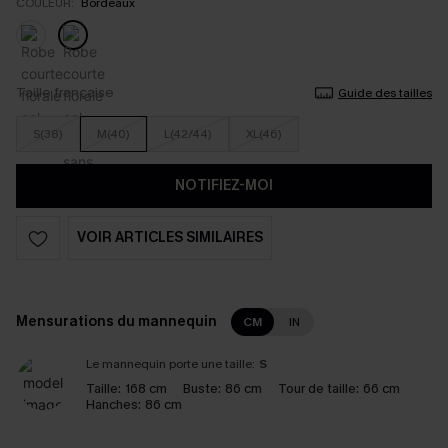
COULEUR:
Bordeaux
Taille française
Guide des tailles
S(38)
M(40)
L(42/44)
XL(46)
NOTIFIEZ-MOI
VOIR ARTICLES SIMILAIRES
Mensurations du mannequin
CM
IN
Le mannequin porte une taille:
S
Taille:
168 cm
Buste:
86 cm
Tour de taille:
66 cm
Hanches:
86 cm