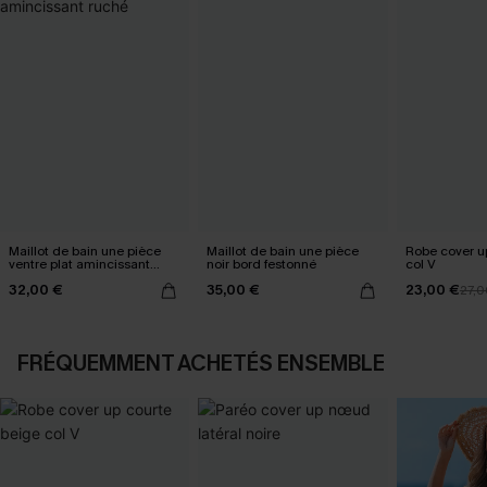
Maillot de bain une pièce
Maillot de bain une pièce
Robe cover u
ventre plat amincissant
noir bord festonné
col V
ruché
32,00 €
35,00 €
23,00 €
27,0
FRÉQUEMMENT ACHETÉS ENSEMBLE