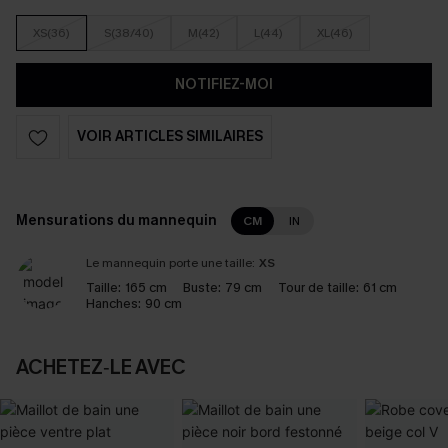
XS(36)
S(38/40)
M(42)
L(44)
XL(46)
NOTIFIEZ-MOI
VOIR ARTICLES SIMILAIRES
Mensurations du mannequin
CM
IN
Le mannequin porte une taille:
XS
Taille:
165 cm
Buste:
79 cm
Tour de taille:
61 cm
Hanches:
90 cm
ACHETEZ‑LE AVEC