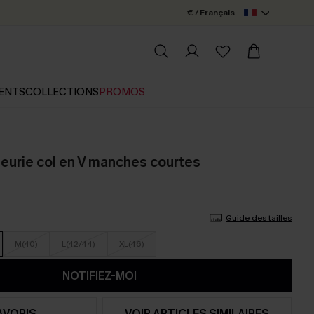
€ / Français
ENTS
COLLECTIONS
PROMOS
leurie col en V manches courtes
Guide des tailles
M(40)
L(42/44)
XL(46)
NOTIFIEZ-MOI
AVORIS
VOIR ARTICLES SIMILAIRES