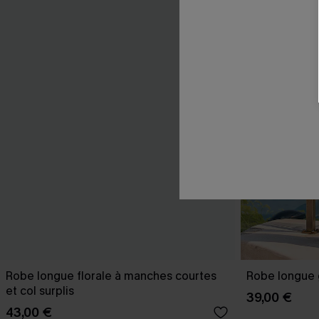
Robe longue florale à manches courtes
Robe longue 
et col surplis
39,00 €
43,00 €