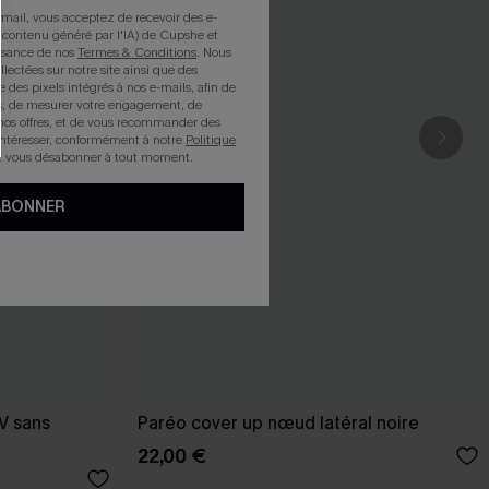
mail, vous acceptez de recevoir des e-
 contenu généré par l'IA) de Cupshe et
issance de nos
Termes & Conditions
. Nous
llectées sur notre site ainsi que des
e des pixels intégrés à nos e-mails, afin de
rts, de mesurer votre engagement, de
nos offres, et de vous recommander des
intéresser, conformément à notre
Politique
z vous désabonner à tout moment.
ABONNER
 V sans
Paréo cover up nœud latéral noire
22,00 €