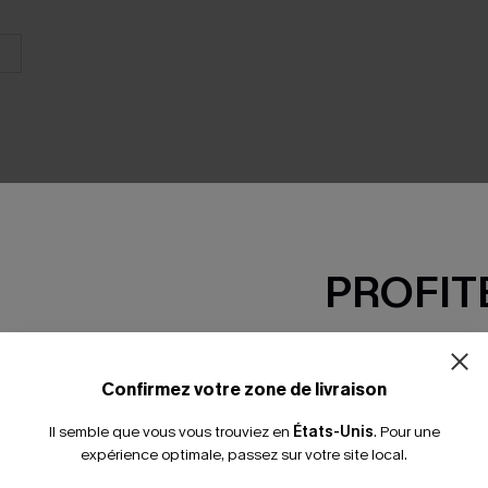
PROFITE
SEMBLE
-15% dès 2 A
*Un code par command
Confirmez votre zone de livraison
Il semble que vous vous trouviez en
États-Unis
.
Pour une
expérience optimale, passez sur votre site local.