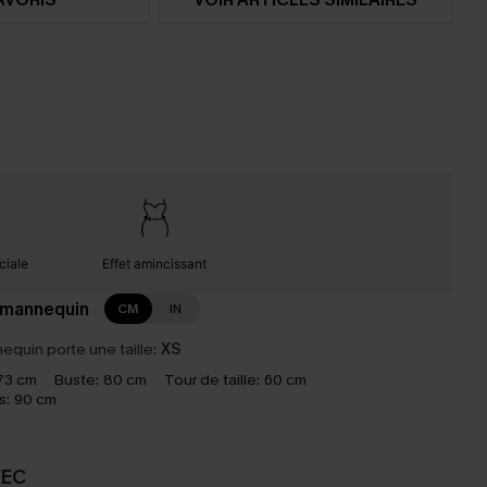
ciale
Effet amincissant
 mannequin
CM
IN
equin porte une taille:
XS
73 cm
Buste:
80 cm
Tour de taille:
60 cm
s:
90 cm
VEC