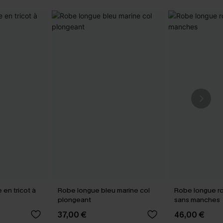
en tricot à
Robe longue bleu marine col
Robe longue ro
plongeant
sans manches
37,00 €
46,00 €