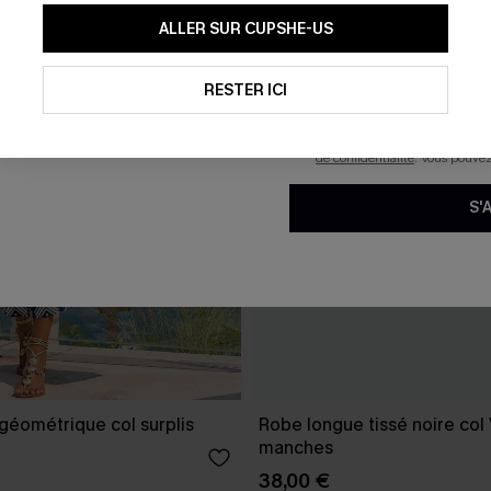
En soumettant votre adresse e-
ALLER SUR CUPSHE-US
mails marketing (y compris du
reconnaissez avoir pris conna
pouvons utiliser les données co
technologies de suivi, telles qu
RESTER ICI
savoir si ceux-ci ont été ouve
personnaliser nos contenus et 
produits susceptibles de vous 
de confidentialité
. Vous pouve
S'
géométrique col surplis
Robe longue tissé noire col
manches
38,00 €