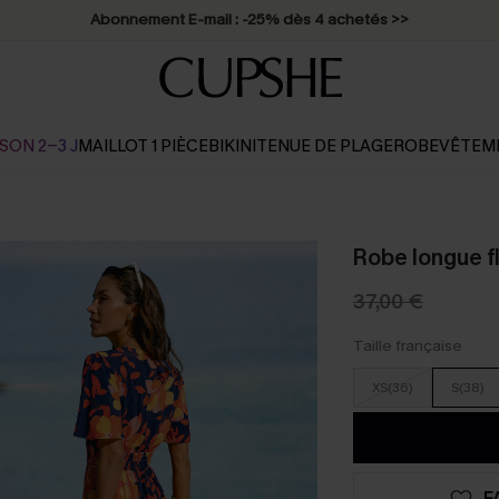
Abonnement E-mail : -25% dès 4 achetés >>
SON 2-3 J
MAILLOT 1 PIÈCE
BIKINI
TENUE DE PLAGE
ROBE
VÊTEM
Robe longue f
37,00 €
Taille française
XS(36)
S(38)
F