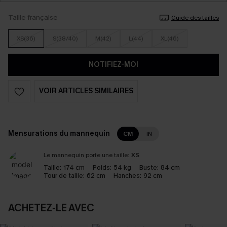
Taille française
Guide des tailles
XS(36)
S(38/40)
M(42)
L(44)
XL(46)
NOTIFIEZ-MOI
VOIR ARTICLES SIMILAIRES
Mensurations du mannequin
CM
IN
Le mannequin porte une taille:
XS
Taille:
174 cm
Poids:
54 kg
Buste:
84 cm
Tour de taille:
62 cm
Hanches:
92 cm
ACHETEZ‑LE AVEC