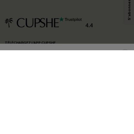
technologies de suivi, telles que des pixels intégrés à nos e-mails, afin de
savoir si ceux-ci ont été ouverts, de mesurer votre engagement, de
personnaliser nos contenus et nos offres, et de vous recommander des
produits susceptibles de vous intéresser, conformément à notre
Politique de
confidentialité
. Vous pouvez vous désabonner à tout moment.
4.4
S'ABONNER
TÉLÉCHARGEZ L’APP CUPSHE
SUIVEZ-NOUS
©2026 CUPSHE FRANCE
Voir nôtre
déclaration d'accessibilité
et notre
politique de confidentialité.
Gestion des cookies