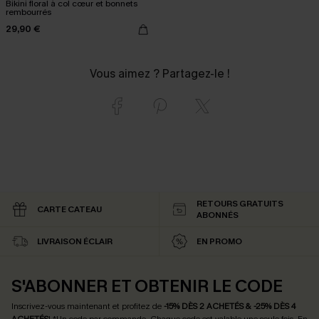
Bikini floral à col cœur et bonnets
rembourrés
29,90 €
Vous aimez ? Partagez-le !
RETOURS GRATUITS
CARTE CATEAU
ABONNÉS
LIVRAISON ÉCLAIR
EN PROMO
S'ABONNER ET OBTENIR LE CODE
Inscrivez-vous maintenant et profitez de
-15% DÈS 2 ACHETÉS & -25% DÈS 4
ACHETÉS
! *Un code par commande. Chaque code est valable une seule fois.
En