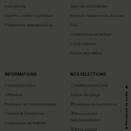
Avis clients
Suivi de commande
Cupshe chaîne logistique
Retours faciles sous 30 jours
Programme ambassadeur
FAQ
Commencer un retour
Carte cadeau
Guide des tailles
PROFITEZ DE -15%
INFORMATIONS
NOS SÉLECTIONS
-15% dès 2 Achetés par E-mail
Contactez-nous
🩱Maillot ventre plat
*Un code par commande, valable une seule fois.
S'abonner & Recevoir le code
Affiliation
Tenue de plage
Politique de confidentialité
🎁Cadeau de bienvenue
Termes & Conditions
🔝Nouveautés
En soumettant votre adresse e-mail, vous acceptez de recevoir des e-mails
marketing (y compris du contenu généré par l'IA) de Cupshe et
hebdomadaires
Programme de fidélité
reconnaissez avoir pris connaissance de nos
Termes & Conditions
. Nous
pouvons utiliser les données collectées sur notre site ainsi que des
😍Best-sellers