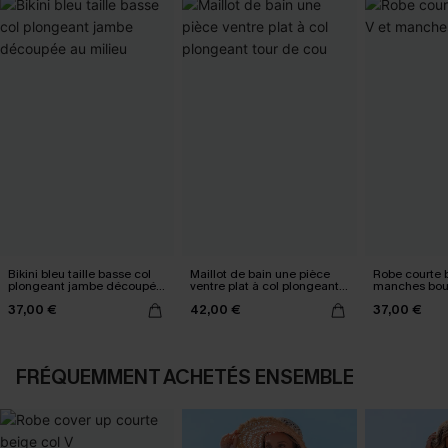
Bikini bleu taille basse col
Maillot de bain une pièce
Robe courte b
plongeant jambe découpée
ventre plat à col plongeant
manches bou
au milieu
tour de cou
37,00 €
42,00 €
37,00 €
FRÉQUEMMENT ACHETÉS ENSEMBLE