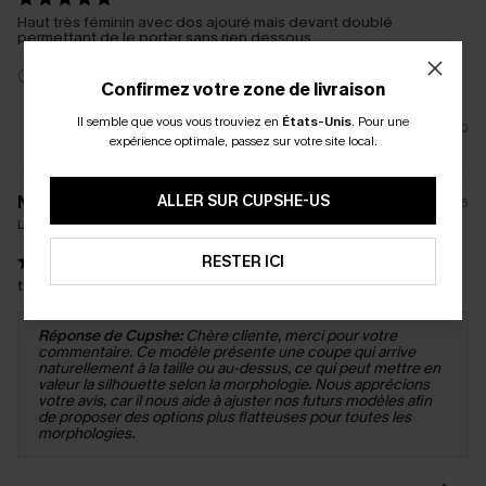
Haut très féminin avec dos ajouré mais devant doublé
permettant de le porter sans rien dessous
Critique Incitative
Confirmez votre zone de livraison
Il semble que vous vous trouviez en
États-Unis
.
Pour une
0
expérience optimale, passez sur votre site local.
ALLER SUR CUPSHE-US
N****y
22/04/2026
La taille achetée:
L
RESTER ICI
taille petit
Réponse de Cupshe:
Chère cliente, merci pour votre
commentaire. Ce modèle présente une coupe qui arrive
naturellement à la taille ou au-dessus, ce qui peut mettre en
valeur la silhouette selon la morphologie. Nous apprécions
votre avis, car il nous aide à ajuster nos futurs modèles afin
de proposer des options plus flatteuses pour toutes les
morphologies.