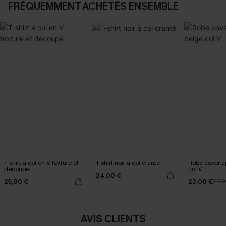
FRÉQUEMMENT ACHETÉS ENSEMBLE
T-shirt à col en V texturé et
T-shirt noir à col cranté
Robe cover u
découpé
col V
24,00 €
25,00 €
23,00 €
27,0
AVIS CLIENTS