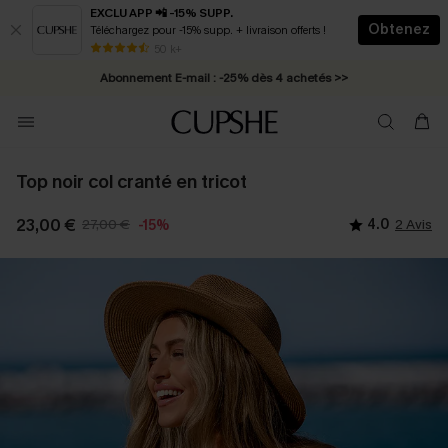
EXCLU APP 📲 -15% SUPP.
Obtenez
Téléchargez pour -15% supp. + livraison offerts !
Abonnement E-mail : -25% dès 4 achetés >>
50 k+
* Livraison éclair 2-3 jours ouvrés >>
Top noir col cranté en tricot
23,00 €
27,00 €
4.0
2 Avis
-15%