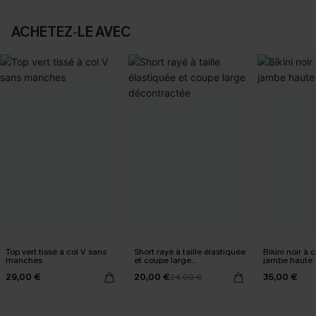
ACHETEZ‑LE AVEC
Top vert tissé à col V sans
Short rayé à taille élastiquée
Bikini noir à 
manches
et coupe large
jambe haute
décontractée
29,00 €
20,00 €
35,00 €
24,00 €