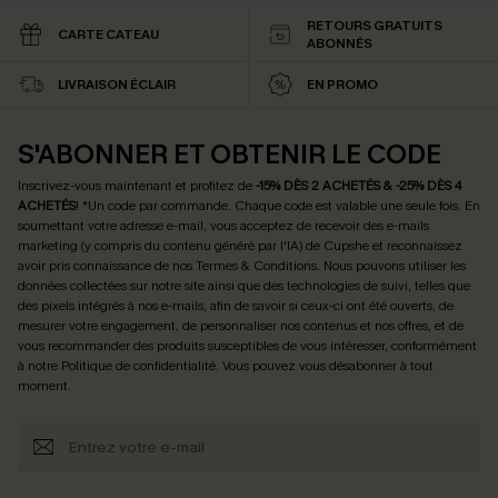
RETOURS GRATUITS
CARTE CATEAU
ABONNÉS
LIVRAISON ÉCLAIR
EN PROMO
S'ABONNER ET OBTENIR LE CODE
Inscrivez-vous maintenant et profitez de
-15% DÈS 2 ACHETÉS & -25% DÈS 4
ACHETÉS
! *Un code par commande. Chaque code est valable une seule fois.
En
soumettant votre adresse e-mail, vous acceptez de recevoir des e-mails
marketing (y compris du contenu généré par l'IA) de Cupshe et reconnaissez
avoir pris connaissance de nos
Termes & Conditions
. Nous pouvons utiliser les
données collectées sur notre site ainsi que des technologies de suivi, telles que
des pixels intégrés à nos e-mails, afin de savoir si ceux-ci ont été ouverts, de
mesurer votre engagement, de personnaliser nos contenus et nos offres, et de
vous recommander des produits susceptibles de vous intéresser, conformément
à notre
Politique de confidentialité
. Vous pouvez vous désabonner à tout
moment.