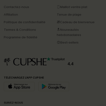
Contactez-nous
🩱Maillot ventre plat
Affiliation
Tenue de plage
Politique de confidentialité
🎁Cadeau de bienvenue
Termes & Conditions
🔝Nouveautés
hebdomadaires
Programme de fidélité
😍Best-sellers
4.4
TÉLÉCHARGEZ L’APP CUPSHE
PROFITEZ DE -15%
SUIVEZ-NOUS
-15% dès 2 Achetés par E-mail