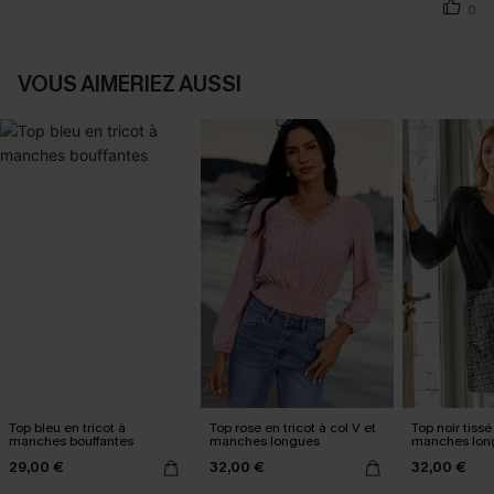
0
VOUS AIMERIEZ AUSSI
Top bleu en tricot à
Top rose en tricot à col V et
Top noir tissé
manches bouffantes
manches longues
manches lon
29,00 €
32,00 €
32,00 €