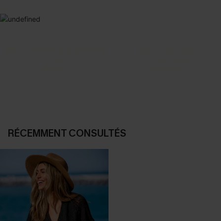
SELECTION 2-3 J. OUVRÉS
BEST-SELLER
Vos favoris express
Nos pièces les plus aimées
DÉCOUVRIR
DÉCOUVRIR
RÉCEMMENT CONSULTÉS