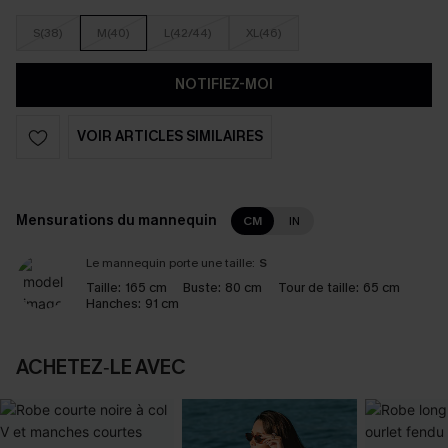
S(38)
M(40)
L(42/44)
XL(46)
NOTIFIEZ-MOI
VOIR ARTICLES SIMILAIRES
Mensurations du mannequin
CM
IN
Le mannequin porte une taille:
S
Taille:
165 cm
Buste:
80 cm
Tour de taille:
65 cm
Hanches:
91 cm
ACHETEZ‑LE AVEC