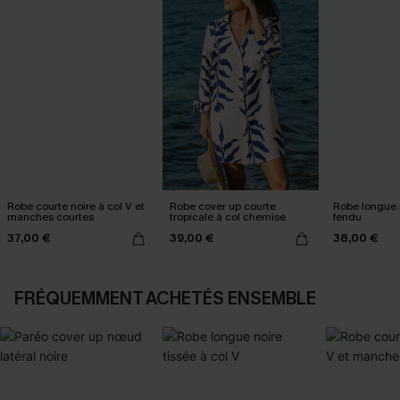
Robe courte noire à col V et
Robe cover up courte
Robe longue 
manches courtes
tropicale à col chemise
fendu
37,00 €
39,00 €
38,00 €
FRÉQUEMMENT ACHETÉS ENSEMBLE