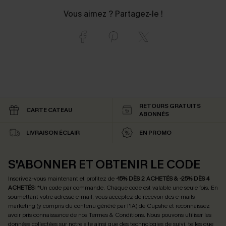
Vous aimez ? Partagez-le !
RETOURS GRATUITS
CARTE CATEAU
ABONNÉS
LIVRAISON ÉCLAIR
EN PROMO
S'ABONNER ET OBTENIR LE CODE
Inscrivez-vous maintenant et profitez de
-15% DÈS 2 ACHETÉS & -25% DÈS 4
ACHETÉS
! *Un code par commande. Chaque code est valable une seule fois.
En
soumettant votre adresse e-mail, vous acceptez de recevoir des e-mails
marketing (y compris du contenu généré par l'IA) de Cupshe et reconnaissez
avoir pris connaissance de nos
Termes & Conditions
. Nous pouvons utiliser les
données collectées sur notre site ainsi que des technologies de suivi, telles que