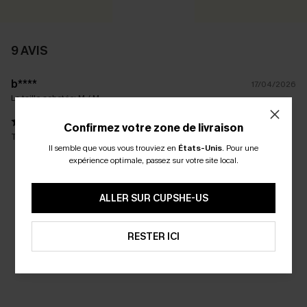
9 AVIS
b****
17/04/2026
La taille achetée:
M / M
Confirmez votre zone de livraison
Trop beau. J'adore. Tissus parfait.
Il semble que vous vous trouviez en
États-Unis
.
Pour une
expérience optimale, passez sur votre site local.
ALLER SUR CUPSHE-US
RESTER ICI