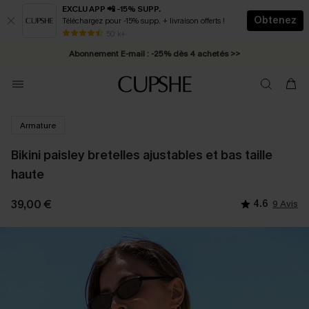
EXCLU APP 📲 -15% SUPP.
Obtenez
Téléchargez pour -15% supp. + livraison offerts !
* Livraison éclair 2-3 jours ouvrés >>
50 k+
Abonnement E-mail : -25% dès 4 achetés >>
Armature
Bikini paisley bretelles ajustables et bas taille
haute
39,00 €
4.6
9 Avis