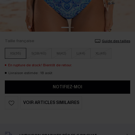
Taille française
Guide des tailles
XS(36)
S(38/40)
M(42)
L(44)
XL(46)
En rupture de stock ! Bientôt de retour.
Livraison estimée : 18 août
NOTIFIEZ-MOI
VOIR ARTICLES SIMILAIRES