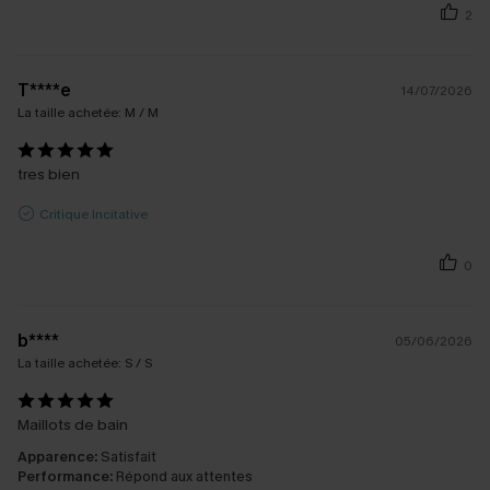
2
T****e
14/07/2026
La taille achetée:
M / M
tres bien
Critique Incitative
0
b****
05/06/2026
La taille achetée:
S / S
Maillots de bain
Apparence:
Satisfait
Performance:
Répond aux attentes