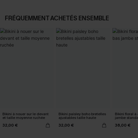
FRÉQUEMMENT ACHETÉS ENSEMBLE
Bikini à nouer sur le devant
Bikini paisley boho bretelles
Bikini floral 
et taille moyenne ruchée
ajustables taille haute
jambe stand
32,00 €
32,00 €
38,00 €