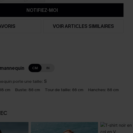
NOTIFIEZ-MOI
AVORIS
VOIR ARTICLES SIMILAIRES
 mannequin
CM
IN
equin porte une taille:
S
68 cm
Buste:
86 cm
Tour de taille:
66 cm
Hanches:
86 cm
VEC