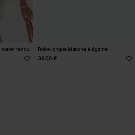
 ourlet fendu
Robe longue blanche élégante
39,00 €
BEST-SELLER
Nos pièces les plus aimées