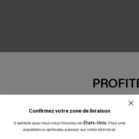
SEMBLE
PROFITE
-15% dès 2 A
*Un code par command
Confirmez votre zone de livraison
Il semble que vous vous trouviez en
États-Unis
.
Pour une
expérience optimale, passez sur votre site local.