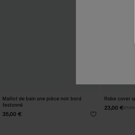
Maillot de bain une pièce noir bord
Robe cover u
festonné
23,00 €
27,00
35,00 €