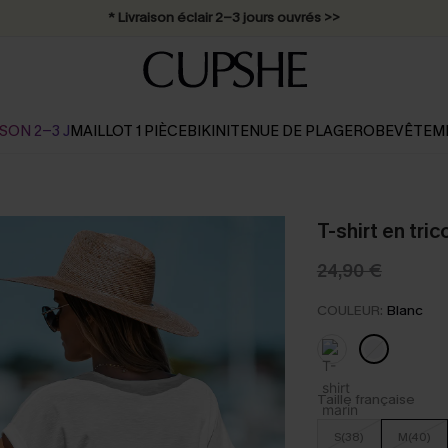
* Livraison éclair 2-3 jours ouvrés >>
SON 2-3 J
MAILLOT 1 PIÈCE
BIKINI
TENUE DE PLAGE
ROBE
VÊTEM
T-shirt en tric
24,90 €
COULEUR:
Blanc
Taille française
S(38)
M(40)