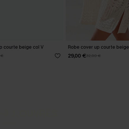
p courte beige col V
Robe cover up courte beige
29,00 €
 €
32,00 €
-3 J. OUVRÉS
s express