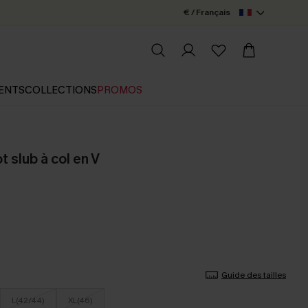
€ / Français
ENTS
COLLECTIONS
PROMOS
ot slub à col en V
Guide des tailles
L(42/44)
XL(46)