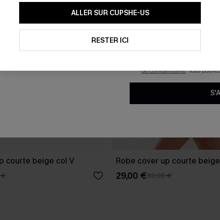
En soumettant votre adresse e-
ALLER SUR CUPSHE-US
mails marketing (y compris du
reconnaissez avoir pris conna
pouvons utiliser les données co
technologies de suivi, telles qu
RESTER ICI
savoir si ceux-ci ont été ouve
personnaliser nos contenus et 
produits susceptibles de vous 
de confidentialité
. Vous pouve
S'
p courte beige col V
Robe cover up courte beige
29,00 €
 €
32,00 €