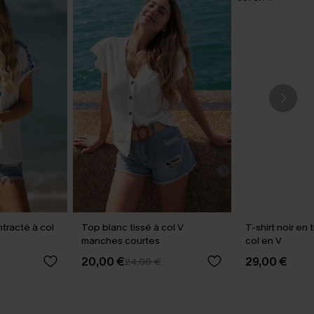
ntracté à col
Top blanc tissé à col V
T-shirt noir en
manches courtes
col en V
20,00 €
29,00 €
24,00 €