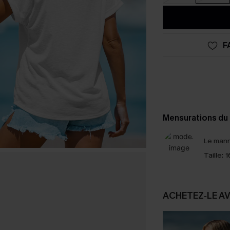
F
Mensurations du
Le mann
Taille:
1
ACHETEZ‑LE A