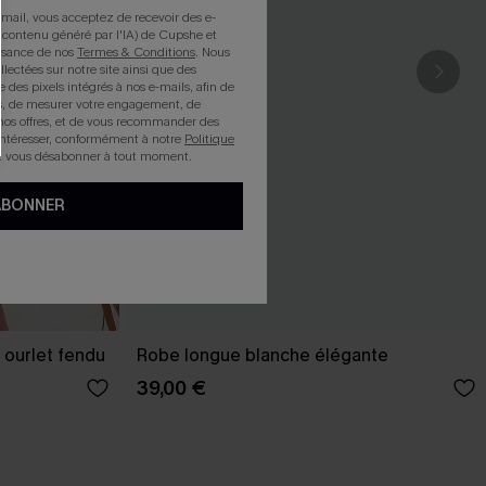
mail, vous acceptez de recevoir des e-
 contenu généré par l'IA) de Cupshe et
issance de nos
Termes & Conditions
. Nous
llectées sur notre site ainsi que des
e des pixels intégrés à nos e-mails, afin de
rts, de mesurer votre engagement, de
nos offres, et de vous recommander des
intéresser, conformément à notre
Politique
z vous désabonner à tout moment.
ABONNER
 ourlet fendu
Robe longue blanche élégante
39,00 €