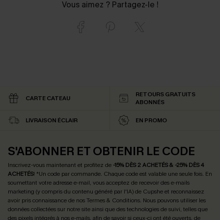
Vous aimez ? Partagez-le !
RETOURS GRATUITS
CARTE CATEAU
ABONNÉS
LIVRAISON ÉCLAIR
EN PROMO
S'ABONNER ET OBTENIR LE CODE
Inscrivez-vous maintenant et profitez de
-15% DÈS 2 ACHETÉS & -25% DÈS 4
ACHETÉS
! *Un code par commande. Chaque code est valable une seule fois.
En
soumettant votre adresse e-mail, vous acceptez de recevoir des e-mails
marketing (y compris du contenu généré par l'IA) de Cupshe et reconnaissez
avoir pris connaissance de nos
Termes & Conditions
. Nous pouvons utiliser les
données collectées sur notre site ainsi que des technologies de suivi, telles que
des pixels intégrés à nos e-mails, afin de savoir si ceux-ci ont été ouverts, de