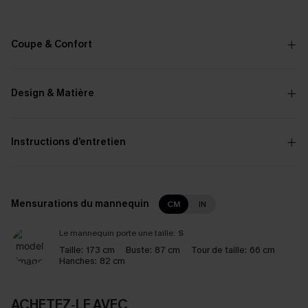
Coupe & Confort
Design & Matière
Instructions d’entretien
Mensurations du mannequin
CM
IN
Le mannequin porte une taille:
S
Taille:
173 cm
Buste:
87 cm
Tour de taille:
66 cm
Hanches:
82 cm
ACHETEZ‑LE AVEC