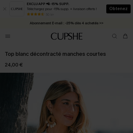
EXCLU APP 📲 -15% SUPP.
Obtenez
Téléchargez pour -15% supp. + livraison offerts !
* Livraison éclair 2-3 jours ouvrés >>
50 k+
Abonnement E-mail : -25% dès 4 achetés >>
Top blanc décontracté manches courtes
24,00 €