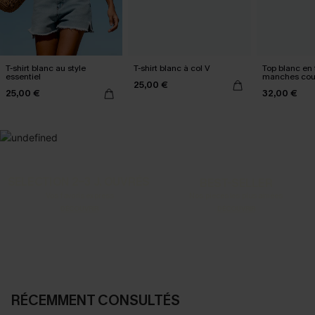
T-shirt blanc au style
T-shirt blanc à col V
Top blanc en t
essentiel
manches cou
25,00 €
25,00 €
32,00 €
SELECTION 2-3 J. OUVRÉS
BEST-SELLER
Vos favoris express
Nos pièces les plus aimées
DÉCOUVRIR
DÉCOUVRIR
RÉCEMMENT CONSULTÉS