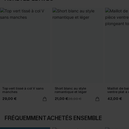
Top vert tissé à col V sans
Short blanc au style
Maillot de ba
manches
romantique et léger
ventre plat à
tour de cou
29,00 €
21,00 €
42,00 €
26,00 €
FRÉQUEMMENT ACHETÉS ENSEMBLE