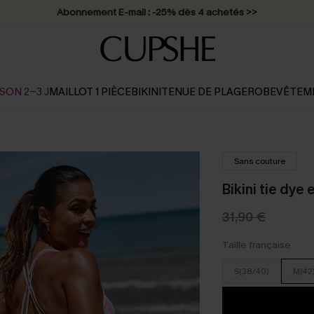
Abonnement E-mail : -25% dès 4 achetés >>
SON 2-3 J
MAILLOT 1 PIÈCE
BIKINI
TENUE DE PLAGE
ROBE
VÊTEM
Sans couture
Bikini tie dye 
31,90 €
Taille française
S(38/40)
M(42