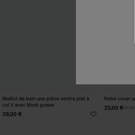
Maillot de bain une pièce ventre plat à
Robe cover u
col V avec Mesh power
23,00 €
27,00
38,00 €