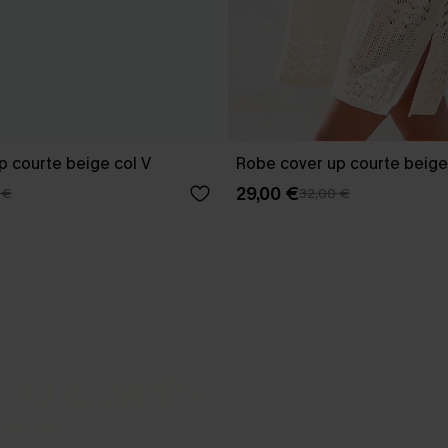
p courte beige col V
Robe cover up courte beige
29,00 €
 €
32,00 €
-3 J. OUVRÉS
s express