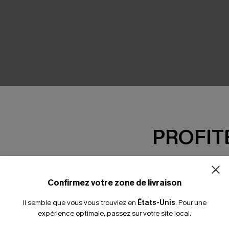
SEMBLE
PROFITE
-15% dès 2 A
*Un code par command
Confirmez votre zone de livraison
Il semble que vous vous trouviez en
États-Unis
.
Pour une
expérience optimale, passez sur votre site local.