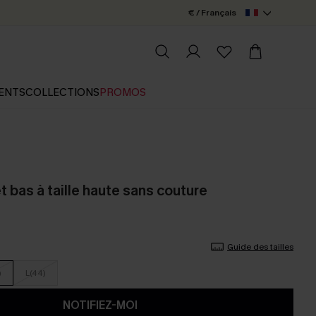
€ / Français
ENTS
COLLECTIONS
PROMOS
et bas à taille haute sans couture
Guide des tailles
)
L(44)
NOTIFIEZ-MOI