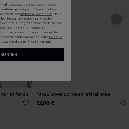
mail, vous acceptez de recevoir des e-
 contenu généré par l'IA) de Cupshe et
issance de nos
Termes & Conditions
. Nous
llectées sur notre site ainsi que des
e des pixels intégrés à nos e-mails, afin de
rts, de mesurer votre engagement, de
nos offres, et de vous recommander des
intéresser, conformément à notre
Politique
z vous désabonner à tout moment.
ABONNER
 ourlet fendu
Paréo cover up nœud latéral noire
22,00 €