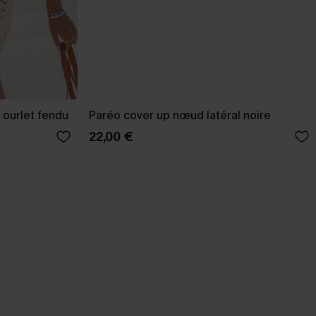
 ourlet fendu
Paréo cover up nœud latéral noire
22,00 €
BEST-SELLER
Nos pièces les plus aimées