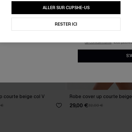
En soumettant votre adresse e-
ALLER SUR CUPSHE-US
mails marketing (y compris du
reconnaissez avoir pris conna
pouvons utiliser les données co
technologies de suivi, telles qu
RESTER ICI
savoir si ceux-ci ont été ouve
personnaliser nos contenus et 
produits susceptibles de vous 
de confidentialité
. Vous pouve
S'
p courte beige col V
Robe cover up courte beige
29,00 €
 €
32,00 €