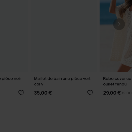
e pièce noir
Maillot de bain une pièce vert
Robe cover up
col V
ourlet fendu
35,00 €
29,00 €
32,00