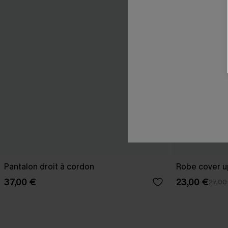
Pantalon droit à cordon
Robe cover u
37,00 €
23,00 €
27,00