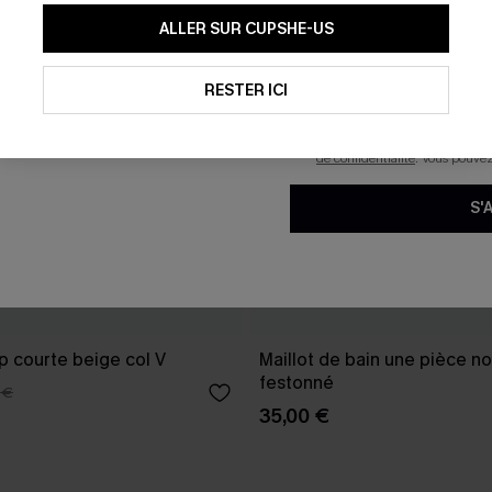
En soumettant votre adresse e-
ALLER SUR CUPSHE-US
mails marketing (y compris du
reconnaissez avoir pris conna
pouvons utiliser les données co
technologies de suivi, telles qu
RESTER ICI
savoir si ceux-ci ont été ouve
personnaliser nos contenus et 
produits susceptibles de vous 
de confidentialité
. Vous pouve
S'
p courte beige col V
Maillot de bain une pièce no
festonné
 €
35,00 €