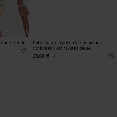
 ourlet fendu
Robe courte à col en V et manches
flottantes avec rayures bleue
25,00 €
29,00 €
BEST-SELLER
Nos pièces les plus aimées