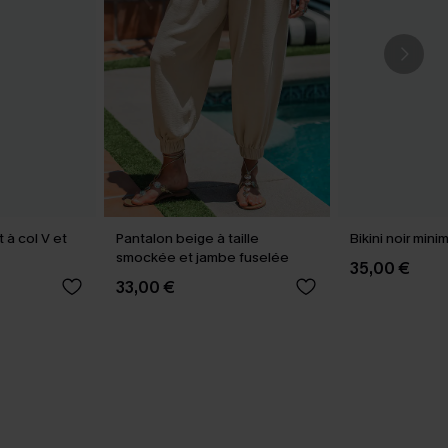
 à col V et
Pantalon beige à taille
Bikini noir mini
smockée et jambe fuselée
35,00 €
33,00 €