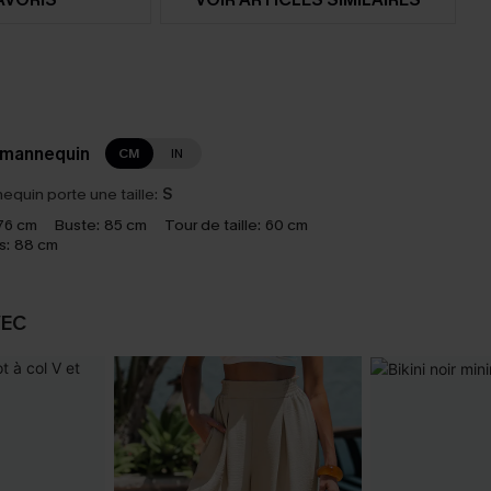
 mannequin
CM
IN
equin porte une taille:
S
76 cm
Buste:
85 cm
Tour de taille:
60 cm
s:
88 cm
VEC