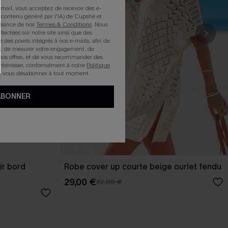
mail, vous acceptez de recevoir des e-
 contenu généré par l'IA) de Cupshe et
issance de nos
Termes & Conditions
. Nous
llectées sur notre site ainsi que des
e des pixels intégrés à nos e-mails, afin de
rts, de mesurer votre engagement, de
nos offres, et de vous recommander des
intéresser, conformément à notre
Politique
z vous désabonner à tout moment.
ABONNER
ir bord
Robe cover up courte beige ourlet fendu
29,00 €
32,00 €