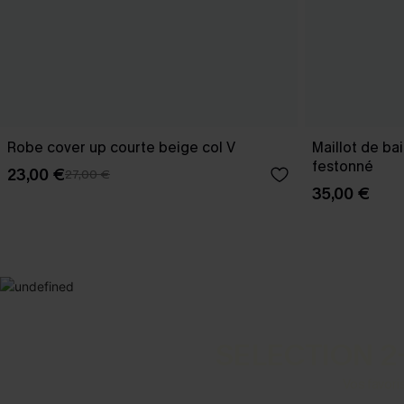
Robe cover up courte beige col V
Maillot de ba
festonné
23,00 €
27,00 €
35,00 €
SELECTION 2
Vos favori