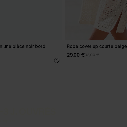
in une pièce noir bord
Robe cover up courte beige
29,00 €
32,00 €
-3 J. OUVRÉS
s express