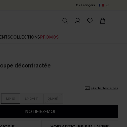
€ / Français
ENTS
COLLECTIONS
PROMOS
t coupe décontractée
Guide des tailles
M(40)
L(42/44)
XL(46)
NOTIFIEZ-MOI
AVORIS
VOIR ARTICLES SIMILAIRES