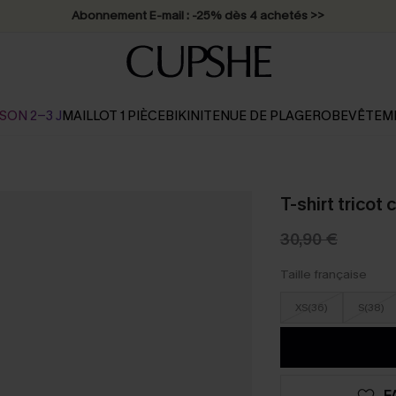
Abonnement E-mail : -25% dès 4 achetés >>
SON 2-3 J
MAILLOT 1 PIÈCE
BIKINI
TENUE DE PLAGE
ROBE
VÊTEM
T-shirt trico
30,90 €
Taille française
XS(36)
S(38)
F