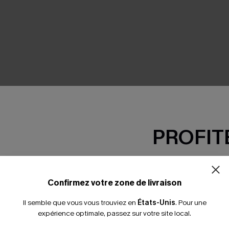
SEMBLE
PROFITE
-15% dès 2 A
*Un code par command
Confirmez votre zone de livraison
Il semble que vous vous trouviez en
États-Unis
.
Pour une
expérience optimale, passez sur votre site local.