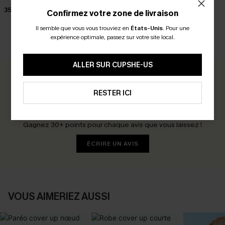
36,00 €
35,00 €
37,00 €
Confirmez votre zone de livraison
Il semble que vous vous trouviez en
États-Unis
.
Pour une
expérience optimale, passez sur votre site local.
AVIS CLIENTS
ALLER SUR CUPSHE-US
0.0
RESTER ICI
Soyez le Premier à Donner Votre Avis
Gagnez 30+ points pour chaque avis que vous laissez !
ÉCRIRE UN AVIS
VOUS AIMERIEZ AUSSI