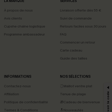
LA MARQUE
SERVICES
À propos de nous
Livraison offerte dès 55 €
Avis clients
Suivi de commande
Cupshe chaîne logistique
Retours faciles sous 30 jours
Programme ambassadeur
FAQ
Commencer un retour
Carte cadeau
Guide des tailles
PROFITEZ DE -15%
INFORMATIONS
NOS SÉLECTIONS
-15% dès 2 Achetés par E-mail
Contactez-nous
🩱Maillot ventre plat
*Un code par commande, valable une seule fois.
Affiliation
Tenue de plage
Politique de confidentialité
🎁Cadeau de bienvenue
Termes & Conditions
🔝Nouveautés
En soumettant votre adresse e-mail, vous acceptez de recevoir des e-mails