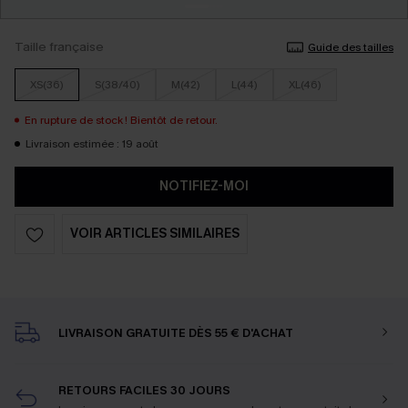
Taille française
Guide des tailles
XS(36)
S(38/40)
M(42)
L(44)
XL(46)
En rupture de stock ! Bientôt de retour.
Livraison estimée : 19 août
NOTIFIEZ-MOI
VOIR ARTICLES SIMILAIRES
LIVRAISON GRATUITE DÈS 55 € D'ACHAT
RETOURS FACILES 30 JOURS