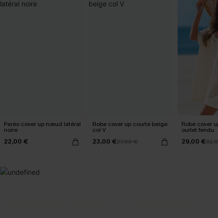
Paréo cover up nœud latéral
Robe cover up courte beige
Robe cover u
noire
col V
ourlet fendu
22,00 €
23,00 €
29,00 €
27,00 €
32,
SELECTION 2-3 J. OUVRÉS
BEST-SELLER
Vos favoris express
Nos pièces les plus aimées