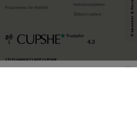
S'abonner & Recevoir le code
marketing (y compris du contenu généré par l'IA) de Cupshe et
hebdomadaires
Programme de fidélité
reconnaissez avoir pris connaissance de nos
Termes & Conditions
. Nous
pouvons utiliser les données collectées sur notre site ainsi que des
😍Best-sellers
technologies de suivi, telles que des pixels intégrés à nos e-mails, afin de
savoir si ceux-ci ont été ouverts, de mesurer votre engagement, de
personnaliser nos contenus et nos offres, et de vous recommander des
produits susceptibles de vous intéresser, conformément à notre
Politique de
confidentialité
. Vous pouvez vous désabonner à tout moment.
4.3
S'ABONNER
TÉLÉCHARGEZ L’APP CUPSHE
SUIVEZ-NOUS
©2026 CUPSHE FRANCE