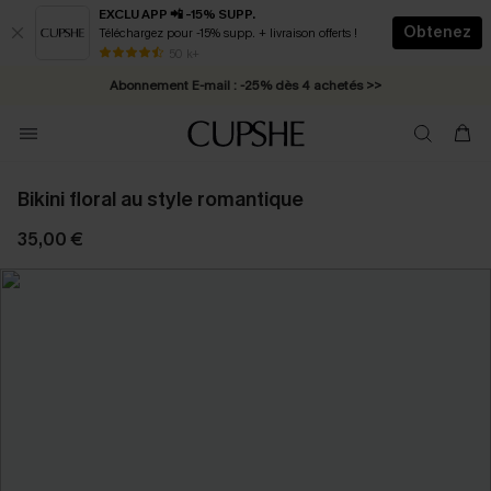
EXCLU APP 📲 -15% SUPP.
Obtenez
Téléchargez pour -15% supp. + livraison offerts !
* Livraison éclair 2-3 jours ouvrés >>
50 k+
Abonnement E-mail : -25% dès 4 achetés >>
Bikini floral au style romantique
35,00 €