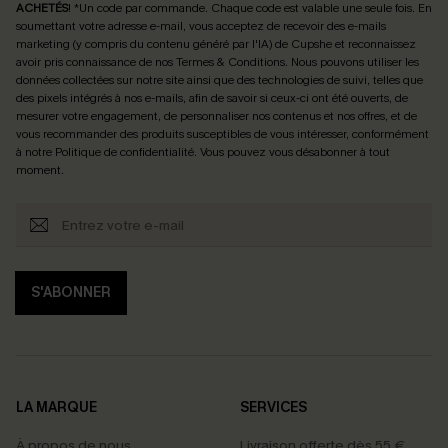
ACHETÉS
! *Un code par commande. Chaque code est valable une seule fois.
En
soumettant votre adresse e-mail, vous acceptez de recevoir des e-mails
marketing (y compris du contenu généré par l'IA) de Cupshe et reconnaissez
avoir pris connaissance de nos
Termes & Conditions
. Nous pouvons utiliser les
données collectées sur notre site ainsi que des technologies de suivi, telles que
des pixels intégrés à nos e-mails, afin de savoir si ceux-ci ont été ouverts, de
mesurer votre engagement, de personnaliser nos contenus et nos offres, et de
vous recommander des produits susceptibles de vous intéresser, conformément
à notre
Politique de confidentialité
. Vous pouvez vous désabonner à tout
moment.
S'ABONNER
LA MARQUE
SERVICES
À propos de nous
Livraison offerte dès 55 €