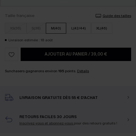
Taille française
Guide des tailles
XS(36)
S(38)
M(40)
L(42/44)
XL(46)
Livraison estimée : 18 août
AJOUTER AU PANIER
/
39,00 €
Sunchasers gagnerons environ
195
points.
Détails
LIVRAISON GRATUITE DÈS 55 € D'ACHAT
RETOURS FACILES 30 JOURS
Inscrivez-vous et abonnez-vous
pour des retours gratuits !