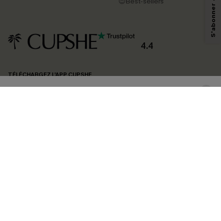
pouvons utiliser les données collectées sur notre site ainsi que des
😍Best-sellers
technologies de suivi, telles que des pixels intégrés à nos e-mails, afin de
savoir si ceux-ci ont été ouverts, de mesurer votre engagement, de
personnaliser nos contenus et nos offres, et de vous recommander des
produits susceptibles de vous intéresser, conformément à notre
Politique de
confidentialité
. Vous pouvez vous désabonner à tout moment.
4.4
S'ABONNER
TÉLÉCHARGEZ L’APP CUPSHE
SUIVEZ-NOUS
©2026 CUPSHE FRANCE
Voir nôtre
déclaration d'accessibilité
et notre
politique de confidentialité.
Gestion des cookies