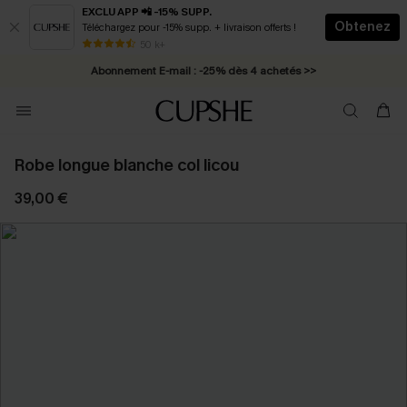
EXCLU APP 📲 -15% SUPP.
Obtenez
Téléchargez pour -15% supp. + livraison offerts !
* Livraison éclair 2-3 jours ouvrés >>
50 k+
Abonnement E-mail : -25% dès 4 achetés >>
Robe longue blanche col licou
39,00 €