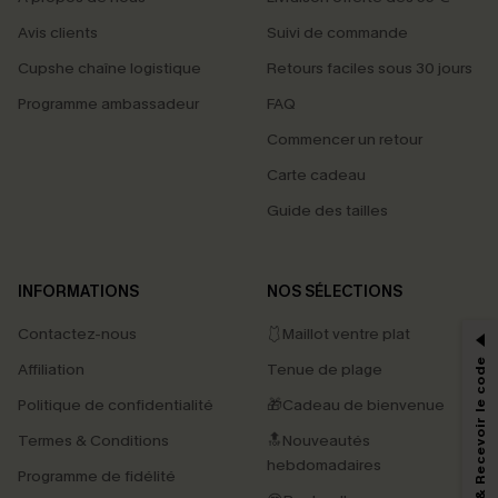
Avis clients
Suivi de commande
Cupshe chaîne logistique
Retours faciles sous 30 jours
Programme ambassadeur
FAQ
Commencer un retour
Carte cadeau
Guide des tailles
PROFITEZ DE -15%
INFORMATIONS
NOS SÉLECTIONS
-15% dès 2 Achetés par E-mail
Contactez-nous
🩱Maillot ventre plat
*Un code par commande, valable une seule fois.
S'abonner & Recevoir le code
Affiliation
Tenue de plage
Politique de confidentialité
🎁Cadeau de bienvenue
Termes & Conditions
🔝Nouveautés
En soumettant votre adresse e-mail, vous acceptez de recevoir des e-mails
marketing (y compris du contenu généré par l'IA) de Cupshe et
hebdomadaires
Programme de fidélité
reconnaissez avoir pris connaissance de nos
Termes & Conditions
. Nous