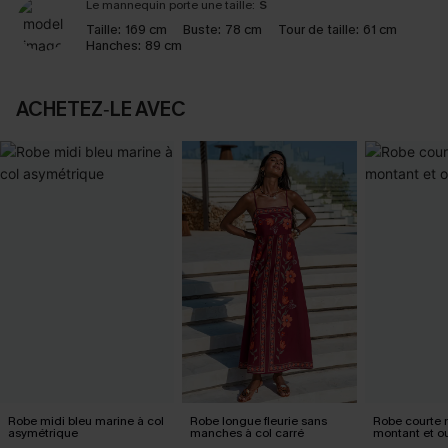
Le mannequin porte une taille:
S
Taille:
169 cm
Buste:
78 cm
Tour de taille:
61 cm
Hanches:
89 cm
ACHETEZ‑LE AVEC
Robe midi bleu marine à col
Robe longue fleurie sans
Robe courte n
asymétrique
manches à col carré
montant et ou