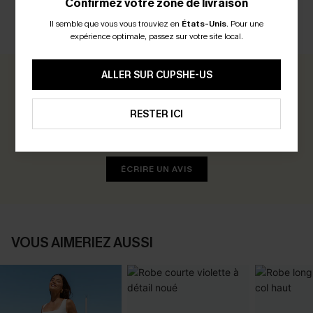
Confirmez votre zone de livraison
Il semble que vous vous trouviez en
États-Unis
.
Pour une
AVIS CLIENTS
expérience optimale, passez sur votre site local.
ALLER SUR CUPSHE-US
0.0
RESTER ICI
Soyez le Premier à Donner Votre Avis
Gagnez 30+ points pour chaque avis que vous laissez !
ÉCRIRE UN AVIS
VOUS AIMERIEZ AUSSI