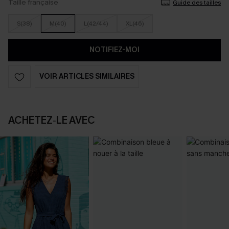
Taille française
Guide des tailles
S(38)
M(40)
L(42/44)
XL(46)
NOTIFIEZ-MOI
VOIR ARTICLES SIMILAIRES
ACHETEZ‑LE AVEC