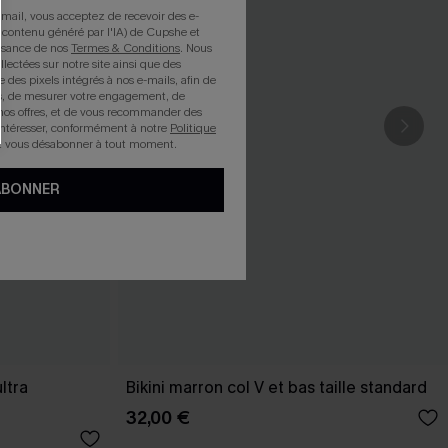
mail, vous acceptez de recevoir des e-
 contenu généré par l'IA) de Cupshe et
issance de nos
Termes & Conditions
. Nous
llectées sur notre site ainsi que des
e des pixels intégrés à nos e-mails, afin de
rts, de mesurer votre engagement, de
nos offres, et de vous recommander des
intéresser, conformément à notre
Politique
z vous désabonner à tout moment.
ABONNER
ultra
Bikini marron col V et bas taille standard
32,00 €