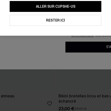
En soumettant votre adresse e-
ALLER SUR CUPSHE-US
mails marketing (y compris du
reconnaissez avoir pris conna
pouvons utiliser les données co
technologies de suivi, telles qu
RESTER ICI
savoir si ceux-ci ont été ouve
personnaliser nos contenus et 
produits susceptibles de vous 
de confidentialité
. Vous pouve
S'
à anneau
Bikini bretelles licou et bas 
échancré
23,00 €
29,00 €