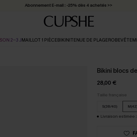
Abonnement E-mail : -25% dès 4 achetés >>
SON 2-3 J
MAILLOT 1 PIÈCE
BIKINI
TENUE DE PLAGE
ROBE
VÊTEM
Bikini blocs de
28,00 €
Taille française
S(38/40)
M(42
Livraison estimée :
F