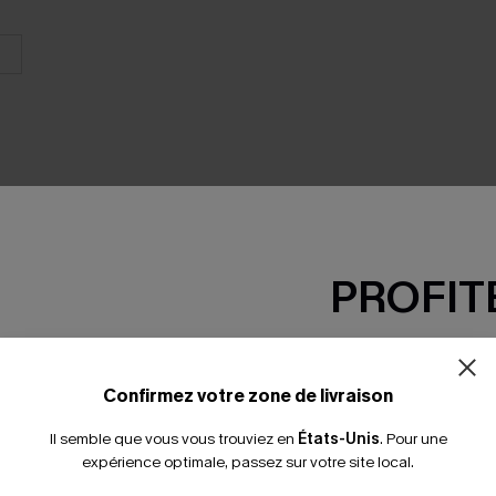
PROFITE
SEMBLE
-15% dès 2 A
*Un code par command
Confirmez votre zone de livraison
Il semble que vous vous trouviez en
États-Unis
.
Pour une
expérience optimale, passez sur votre site local.