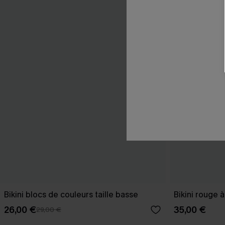
Bikini blocs de couleurs taille basse
Bikini rouge 
26,00 €
35,00 €
29,00 €