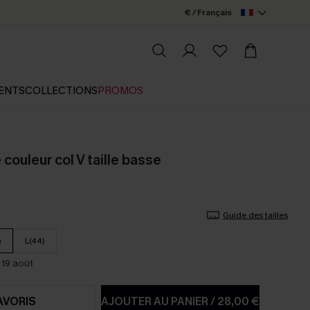
€ / Français
ENTS
COLLECTIONS
PROMOS
 couleur col V taille basse
Guide des tailles
)
L(44)
 19 août
AVORIS
AJOUTER AU PANIER
/
28,00 €