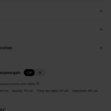
t
tretien
 mannequin
CM
IN
equin porte une taille:
S
65 cm
Buste:
79 cm
Tour de taille:
61 cm
Hanches:
90 cm
VEC