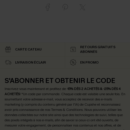
RETOURS GRATUITS
CARTE CATEAU
ABONNÉS
LIVRAISON ÉCLAIR
EN PROMO
S'ABONNER ET OBTENIR LE CODE
Inscrivez-vous maintenant et profitez de
-15% DÈS 2 ACHETÉS & -25% DÈS 4
ACHETÉS
! *Un code par commande. Chaque code est valable une seule fois.
En
soumettant votre adresse e-mail, vous acceptez de recevoir des e-mails
marketing (y compris du contenu généré par l'IA) de Cupshe et reconnaissez
avoir pris connaissance de nos
Termes & Conditions
. Nous pouvons utiliser les
données collectées sur notre site ainsi que des technologies de suivi, telles que
des pixels intégrés à nos e-mails, afin de savoir si ceux-ci ont été ouverts, de
mesurer votre engagement, de personnaliser nos contenus et nos offres, et de