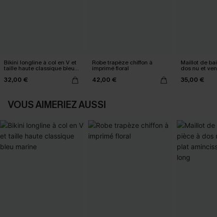
Bikini longline à col en V et
Robe trapèze chiffon à
Maillot de ba
taille haute classique bleu
imprimé floral
dos nu et ven
marine
amincissant t
32,00 €
42,00 €
35,00 €
VOUS AIMERIEZ AUSSI