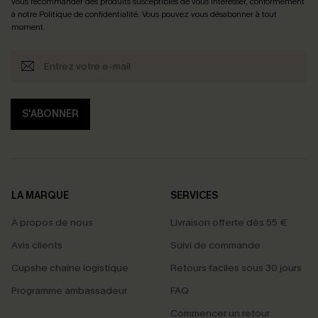
vous recommander des produits susceptibles de vous intéresser, conformément
à notre
Politique de confidentialité
. Vous pouvez vous désabonner à tout
moment.
S'ABONNER
LA MARQUE
SERVICES
À propos de nous
Livraison offerte dès 55 €
Avis clients
Suivi de commande
Cupshe chaîne logistique
Retours faciles sous 30 jours
Programme ambassadeur
FAQ
Commencer un retour