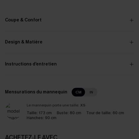
Coupe & Confort
Design & Matière
Instructions d’entretien
Mensurations du mannequin
CM
IN
Le mannequin porte une taille:
XS
Taille:
173 cm
Buste:
80 cm
Tour de taille:
60 cm
Hanches:
90 cm
ACHETEZ‑LE AVEC