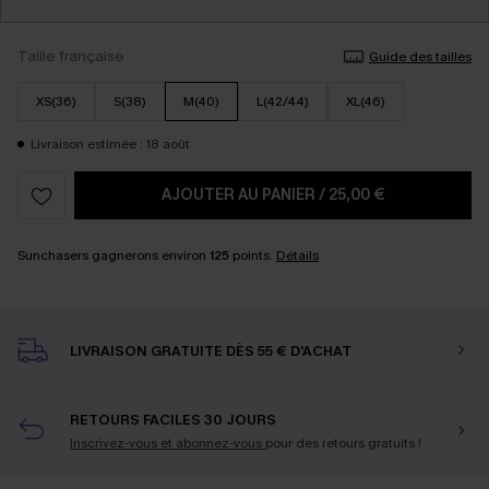
Taille française
Guide des tailles
XS(36)
S(38)
M(40)
L(42/44)
XL(46)
Livraison estimée : 18 août
AJOUTER AU PANIER
/
25,00 €
Sunchasers gagnerons environ
125
points.
Détails
LIVRAISON GRATUITE DÈS 55 € D'ACHAT
RETOURS FACILES 30 JOURS
Inscrivez-vous et abonnez-vous
pour des retours gratuits !