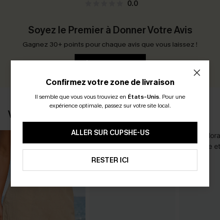
0.0
Soyez le Premier à Donner Votre Avis
Gagnez 30+ points pour chaque avis que vous laissez !
ÉCRIRE UN AVIS
Confirmez votre zone de livraison
Il semble que vous vous trouviez en
États-Unis
.
Pour une
expérience optimale, passez sur votre site local.
VOUS AIMERIEZ AUSSI
ALLER SUR CUPSHE-US
RESTER ICI