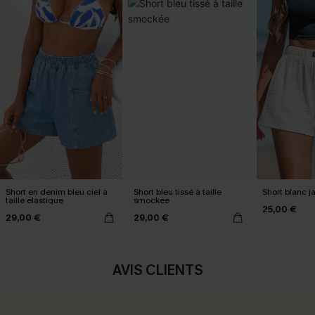
Short en denim bleu ciel à
Short bleu tissé à taille
Short blanc j
taille élastique
smockée
25,00 €
29,00 €
29,00 €
AVIS CLIENTS