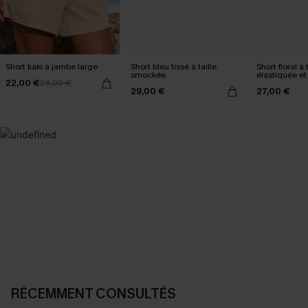
Short kaki à jambe large
Short bleu tissé à taille
Short floral à 
smockée
élastiquée et
22,00 €
26,00 €
légère
29,00 €
27,00 €
SELECTION 2-3 J. OUVRÉS
BEST-SELLER
Vos favoris express
Nos pièces les plus aimées
DÉCOUVRIR
DÉCOUVRIR
RÉCEMMENT CONSULTÉS