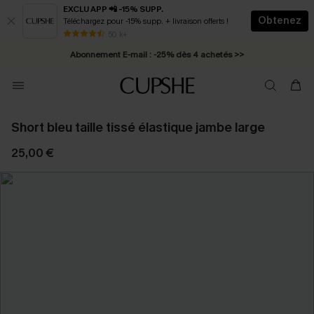
EXCLU APP 📲 -15% SUPP.
Obtenez
Téléchargez pour -15% supp. + livraison offerts !
Abonnement E-mail : -25% dès 4 achetés >>
50 k+
* Livraison éclair 2-3 jours ouvrés >>
Short bleu taille tissé élastique jambe large
25,00 €