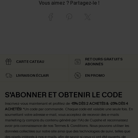
Vous aimez ? Partagez-le !
RETOURS GRATUITS
CARTE CATEAU
ABONNÉS
LIVRAISON ÉCLAIR
EN PROMO
S'ABONNER ET OBTENIR LE CODE
Inscrivez-vous maintenant et profitez de
-15% DÈS 2 ACHETÉS & -25% DÈS 4
ACHETÉS
! *Un code par commande. Chaque code est valable une seule fois.
En
soumettant votre adresse e-mail, vous acceptez de recevoir des e-mails
marketing (y compris du contenu généré par l'IA) de Cupshe et reconnaissez
avoir pris connaissance de nos
Termes & Conditions
. Nous pouvons utiliser les
données collectées sur notre site ainsi que des technologies de suivi, telles que
des pixels intégrés à nos e-mails, afin de savoir si ceux-ci ont été ouverts, de