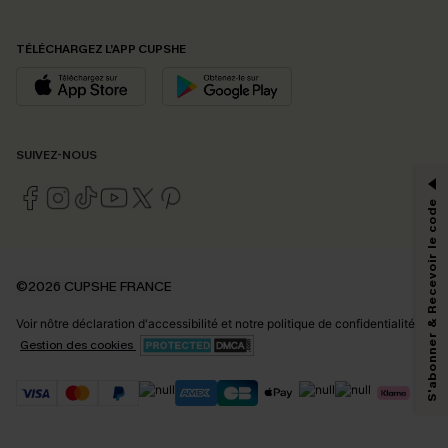
TÉLÉCHARGEZ L’APP CUPSHE
PROFITEZ DE -15%
SUIVEZ-NOUS
-15% dès 2 Achetés par E-mail
*Un code par commande, valable une seule fois.
S'abonner & Recevoir le code
En soumettant votre adresse e-mail, vous acceptez de recevoir des e-mails
©2026 CUPSHE FRANCE
marketing (y compris du contenu généré par l'IA) de Cupshe et
reconnaissez avoir pris connaissance de nos
Termes & Conditions
. Nous
Voir nôtre
déclaration d'accessibilité
et notre
politique de confidentialité.
pouvons utiliser les données collectées sur notre site ainsi que des
technologies de suivi, telles que des pixels intégrés à nos e-mails, afin de
Gestion des cookies
savoir si ceux-ci ont été ouverts, de mesurer votre engagement, de
personnaliser nos contenus et nos offres, et de vous recommander des
produits susceptibles de vous intéresser, conformément à notre
Politique de
confidentialité
. Vous pouvez vous désabonner à tout moment.