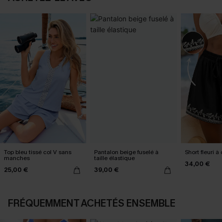
Top bleu tissé col V sans
Pantalon beige fuselé à
Short fleuri à
manches
taille élastique
34,00 €
25,00 €
39,00 €
FRÉQUEMMENT ACHETÉS ENSEMBLE