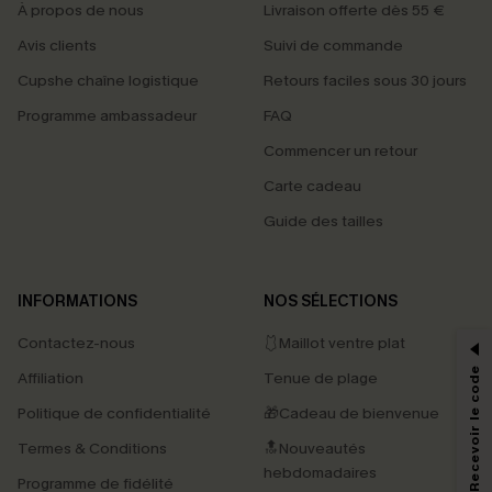
À propos de nous
Livraison offerte dès 55 €
Avis clients
Suivi de commande
Cupshe chaîne logistique
Retours faciles sous 30 jours
Programme ambassadeur
FAQ
Commencer un retour
Carte cadeau
Guide des tailles
PROFITEZ DE -15%
INFORMATIONS
NOS SÉLECTIONS
-15% dès 2 Achetés par E-mail
Contactez-nous
🩱Maillot ventre plat
*Un code par commande, valable une seule fois.
S'abonner & Recevoir le code
Affiliation
Tenue de plage
Politique de confidentialité
🎁Cadeau de bienvenue
Termes & Conditions
🔝Nouveautés
En soumettant votre adresse e-mail, vous acceptez de recevoir des e-mails
marketing (y compris du contenu généré par l'IA) de Cupshe et
hebdomadaires
Programme de fidélité
reconnaissez avoir pris connaissance de nos
Termes & Conditions
. Nous