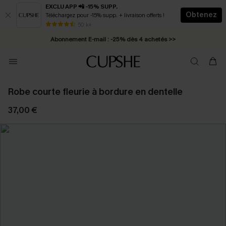
EXCLU APP 📲 -15% SUPP.
Obtenez
Téléchargez pour -15% supp. + livraison offerts !
* Livraison éclair 2-3 jours ouvrés >>
50 k+
Abonnement E-mail : -25% dès 4 achetés >>
Robe courte fleurie à bordure en dentelle
37,00 €