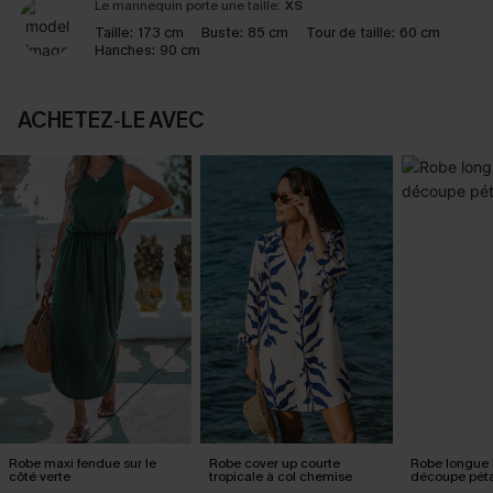
Le mannequin porte une taille:
XS
Taille:
173 cm
Buste:
85 cm
Tour de taille:
60 cm
Hanches:
90 cm
ACHETEZ‑LE AVEC
Robe maxi fendue sur le
Robe cover up courte
Robe longue 
côté verte
tropicale à col chemise
découpe pét