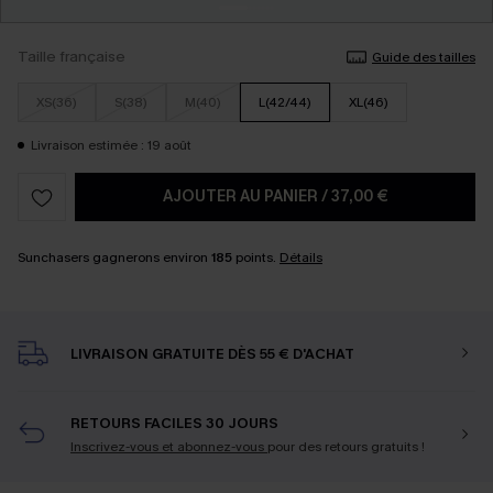
Taille française
Guide des tailles
XS(36)
S(38)
M(40)
L(42/44)
XL(46)
Livraison estimée : 19 août
AJOUTER AU PANIER
/
37,00 €
Sunchasers gagnerons environ
185
points.
Détails
LIVRAISON GRATUITE DÈS 55 € D'ACHAT
RETOURS FACILES 30 JOURS
Inscrivez-vous et abonnez-vous
pour des retours gratuits !