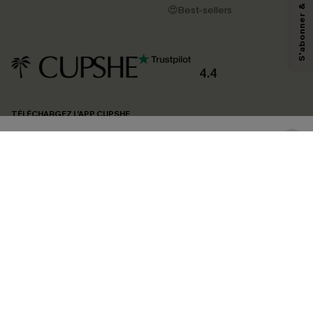
pouvons utiliser les données collectées sur notre site ainsi que des
😍Best-sellers
technologies de suivi, telles que des pixels intégrés à nos e-mails, afin de
savoir si ceux-ci ont été ouverts, de mesurer votre engagement, de
personnaliser nos contenus et nos offres, et de vous recommander des
produits susceptibles de vous intéresser, conformément à notre
Politique de
confidentialité
. Vous pouvez vous désabonner à tout moment.
4.4
S'ABONNER
TÉLÉCHARGEZ L’APP CUPSHE
SUIVEZ-NOUS
©2026 CUPSHE FRANCE
Voir nôtre
déclaration d'accessibilité
et notre
politique de confidentialité.