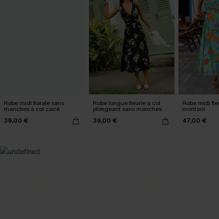
Robe midi florale sans
Robe longue fleurie à col
Robe midi fle
manches à col carré
plongeant sans manches
montant
39,00 €
39,00 €
47,00 €
SELECTION 2-3 J. OUVRÉS
BEST-SELLER
Vos favoris express
Nos pièces les plus aimées
DÉCOUVRIR
DÉCOUVRIR