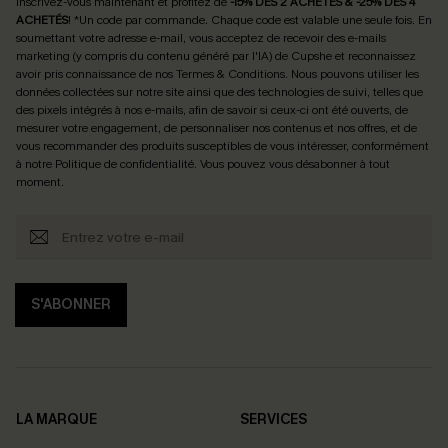
Inscrivez-vous maintenant et profitez de
-15% DÈS 2 ACHETÉS & -25% DÈS 4
ACHETÉS
! *Un code par commande. Chaque code est valable une seule fois.
En
soumettant votre adresse e-mail, vous acceptez de recevoir des e-mails
marketing (y compris du contenu généré par l'IA) de Cupshe et reconnaissez
avoir pris connaissance de nos
Termes & Conditions
. Nous pouvons utiliser les
données collectées sur notre site ainsi que des technologies de suivi, telles que
des pixels intégrés à nos e-mails, afin de savoir si ceux-ci ont été ouverts, de
mesurer votre engagement, de personnaliser nos contenus et nos offres, et de
vous recommander des produits susceptibles de vous intéresser, conformément
à notre
Politique de confidentialité
. Vous pouvez vous désabonner à tout
moment.
S'ABONNER
LA MARQUE
SERVICES