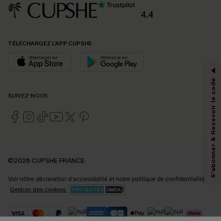
4.4
PROFITEZ DE -15%
TÉLÉCHARGEZ L’APP CUPSHE
-15% dès 2 Achetés par E-mail
*Un code par commande, valable une seule fois.
S'abonner & Recevoir le code
SUIVEZ-NOUS
En soumettant votre adresse e-mail, vous acceptez de recevoir des e-mails
marketing (y compris du contenu généré par l'IA) de Cupshe et
reconnaissez avoir pris connaissance de nos
Termes & Conditions
. Nous
pouvons utiliser les données collectées sur notre site ainsi que des
technologies de suivi, telles que des pixels intégrés à nos e-mails, afin de
savoir si ceux-ci ont été ouverts, de mesurer votre engagement, de
©2026 CUPSHE FRANCE
personnaliser nos contenus et nos offres, et de vous recommander des
produits susceptibles de vous intéresser, conformément à notre
Politique de
Voir nôtre
déclaration d'accessibilité
et notre
politique de confidentialité.
confidentialité
. Vous pouvez vous désabonner à tout moment.
Gestion des cookies
S'ABONNER