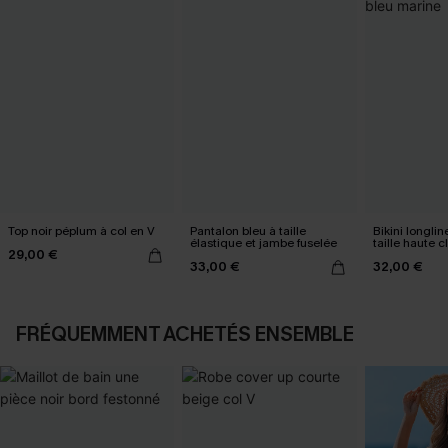
Top noir péplum à col en V
Pantalon bleu à taille
Bikini longlin
élastique et jambe fuselée
taille haute 
29,00 €
marine
33,00 €
32,00 €
FRÉQUEMMENT ACHETÉS ENSEMBLE