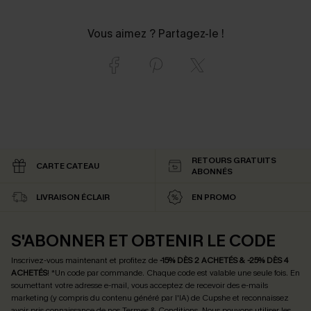
Vous aimez ? Partagez-le !
RETOURS GRATUITS
CARTE CATEAU
ABONNÉS
LIVRAISON ÉCLAIR
EN PROMO
S'ABONNER ET OBTENIR LE CODE
Inscrivez-vous maintenant et profitez de
-15% DÈS 2 ACHETÉS & -25% DÈS 4
ACHETÉS
! *Un code par commande. Chaque code est valable une seule fois.
En
soumettant votre adresse e-mail, vous acceptez de recevoir des e-mails
marketing (y compris du contenu généré par l'IA) de Cupshe et reconnaissez
avoir pris connaissance de nos
Termes & Conditions
. Nous pouvons utiliser les