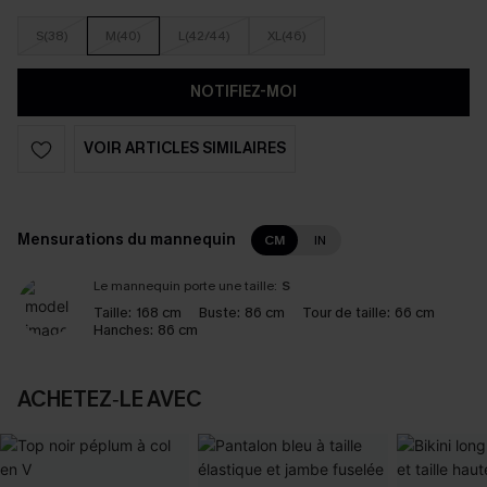
S(38)
M(40)
L(42/44)
XL(46)
NOTIFIEZ-MOI
VOIR ARTICLES SIMILAIRES
Mensurations du mannequin
CM
IN
Le mannequin porte une taille:
S
Taille:
168 cm
Buste:
86 cm
Tour de taille:
66 cm
Hanches:
86 cm
ACHETEZ‑LE AVEC