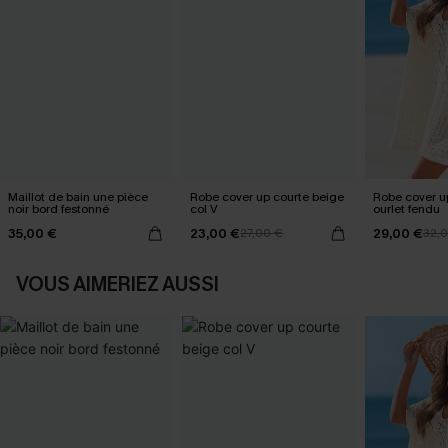
Maillot de bain une pièce
Robe cover up courte beige
Robe cover u
noir bord festonné
col V
ourlet fendu
35,00 €
23,00 €
29,00 €
27,00 €
32,
VOUS AIMERIEZ AUSSI