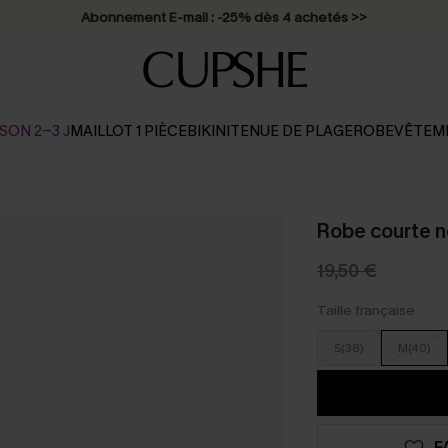
Abonnement E-mail : -25% dès 4 achetés >>
SON 2-3 J
MAILLOT 1 PIÈCE
BIKINI
TENUE DE PLAGE
ROBE
VÊTEM
Robe courte n
19,50 €
Taille française
S(38)
M(40)
F