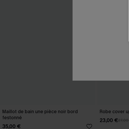
Maillot de bain une pièce noir bord
Robe cover u
festonné
23,00 €
27,00
35,00 €