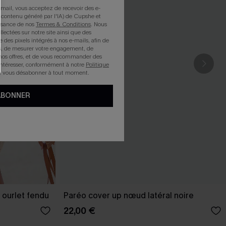
mail, vous acceptez de recevoir des e-
 contenu généré par l'IA) de Cupshe et
issance de nos
Termes & Conditions
. Nous
llectées sur notre site ainsi que des
e des pixels intégrés à nos e-mails, afin de
rts, de mesurer votre engagement, de
nos offres, et de vous recommander des
intéresser, conformément à notre
Politique
z vous désabonner à tout moment.
ABONNER
 ourlet fendu
Paréo cover up nœud latéral noire
22,00 €