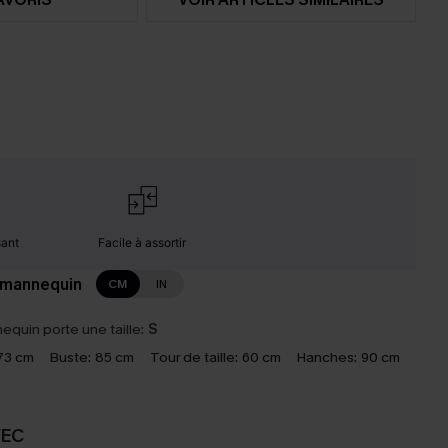
sant
Facile à assortir
 mannequin
CM
IN
equin porte une taille:
S
73 cm
Buste:
85 cm
Tour de taille:
60 cm
Hanches:
90 cm
VEC