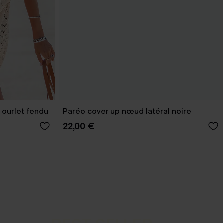
 ourlet fendu
Paréo cover up nœud latéral noire
22,00 €