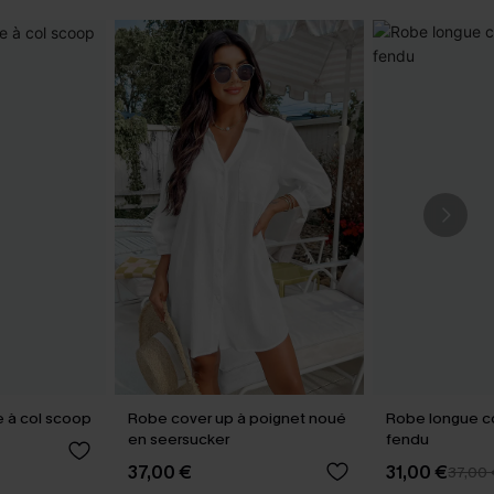
 à col scoop
Robe cover up à poignet noué
Robe longue col
en seersucker
fendu
37,00 €
31,00 €
37,00