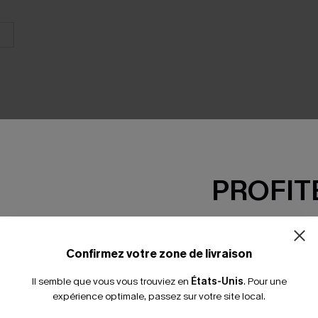
PROFITE
SEMBLE
-15% dès 2 A
*Un code par command
Confirmez votre zone de livraison
Il semble que vous vous trouviez en
États-Unis
.
Pour une
expérience optimale, passez sur votre site local.