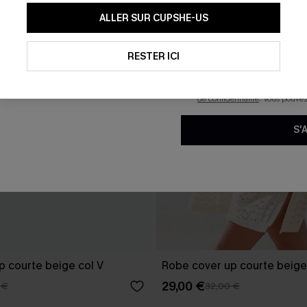
En soumettant votre adresse e-
ALLER SUR CUPSHE-US
mails marketing (y compris du
reconnaissez avoir pris conna
pouvons utiliser les données co
technologies de suivi, telles qu
RESTER ICI
savoir si ceux-ci ont été ouve
personnaliser nos contenus et 
produits susceptibles de vous 
de confidentialité
. Vous pouve
S'
p courte beige col V
Robe cover up courte beige
29,00 €
 €
32,00 €