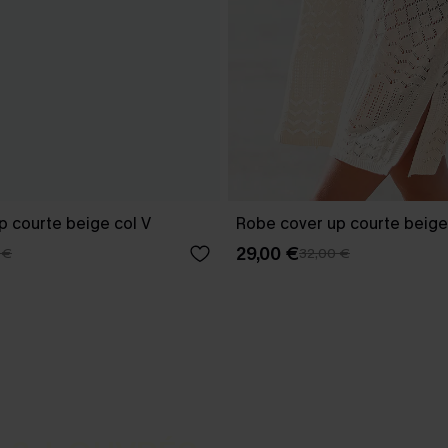
p courte beige col V
Robe cover up courte beige
29,00 €
 €
32,00 €