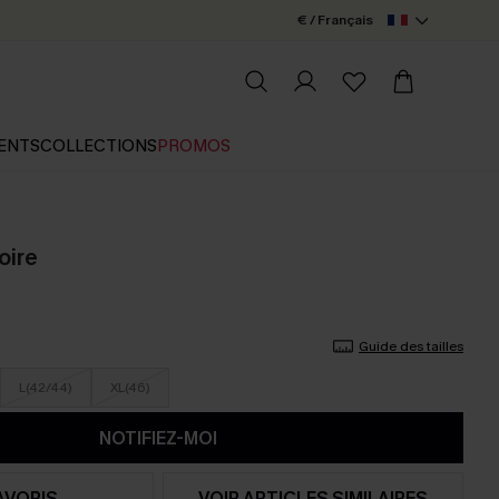
€ / Français
ENTS
COLLECTIONS
PROMOS
oire
Guide des tailles
L(42/44)
XL(46)
NOTIFIEZ-MOI
AVORIS
VOIR ARTICLES SIMILAIRES