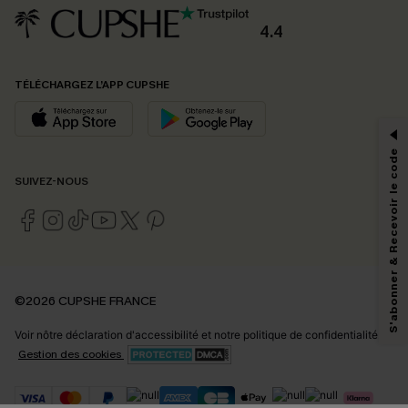
4.4
PROFITEZ DE -15%
TÉLÉCHARGEZ L’APP CUPSHE
-15% dès 2 Achetés par E-mail
*Un code par commande, valable une seule fois.
S'abonner & Recevoir le code
SUIVEZ-NOUS
En soumettant votre adresse e-mail, vous acceptez de recevoir des e-mails
marketing (y compris du contenu généré par l'IA) de Cupshe et
reconnaissez avoir pris connaissance de nos
Termes & Conditions
. Nous
pouvons utiliser les données collectées sur notre site ainsi que des
technologies de suivi, telles que des pixels intégrés à nos e-mails, afin de
savoir si ceux-ci ont été ouverts, de mesurer votre engagement, de
©2026 CUPSHE FRANCE
personnaliser nos contenus et nos offres, et de vous recommander des
produits susceptibles de vous intéresser, conformément à notre
Politique de
Voir nôtre
déclaration d'accessibilité
et notre
politique de confidentialité.
confidentialité
. Vous pouvez vous désabonner à tout moment.
Gestion des cookies
S'ABONNER