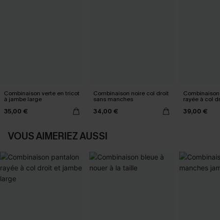
Combinaison verte en tricot
Combinaison noire col droit
Combinaison
à jambe large
sans manches
rayée à col d
large
35,00 €
34,00 €
39,00 €
VOUS AIMERIEZ AUSSI