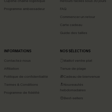
Cupshe chaîne logistique
Retours faciles sous 30 jours
Programme ambassadeur
FAQ
Commencer un retour
Carte cadeau
Guide des tailles
INFORMATIONS
NOS SÉLECTIONS
Contactez-nous
🩱Maillot ventre plat
Affiliation
Tenue de plage
Politique de confidentialité
🎁Cadeau de bienvenue
Termes & Conditions
🔝Nouveautés
hebdomadaires
Programme de fidélité
😍Best-sellers