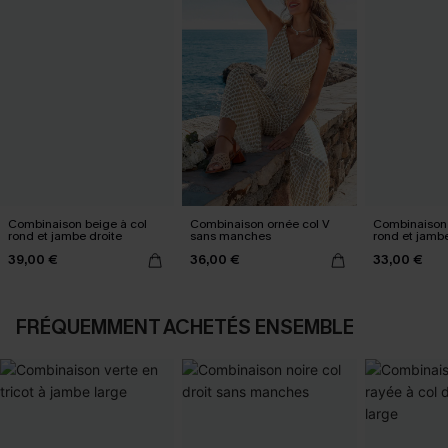
Combinaison beige à col
Combinaison ornée col V
Combinaison 
rond et jambe droite
sans manches
rond et jamb
39,00 €
36,00 €
33,00 €
FRÉQUEMMENT ACHETÉS ENSEMBLE