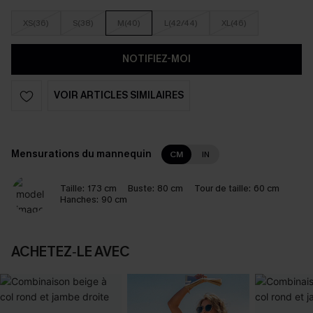
XS(36)
S(38)
M(40)
L(42/44)
XL(46)
NOTIFIEZ-MOI
VOIR ARTICLES SIMILAIRES
Mensurations du mannequin
CM
IN
Taille:
173 cm
Buste:
80 cm
Tour de taille:
60 cm
Hanches:
90 cm
ACHETEZ‑LE AVEC