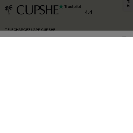
produits susceptibles de vous intéresser, conformément à notre
Politique de
confidentialité
. Vous pouvez vous désabonner à tout moment.
4.4
S'ABONNER
TÉLÉCHARGEZ L’APP CUPSHE
SUIVEZ-NOUS
©2026 CUPSHE FRANCE
Voir nôtre
déclaration d'accessibilité
et notre
politique de confidentialité.
Gestion des cookies