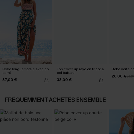
Robe longue florale avec col
Top cover up rayé en tricot à
Robe verte c
carré
col bateau
26,00 €
31,0
37,00 €
33,00 €
FRÉQUEMMENT ACHETÉS ENSEMBLE