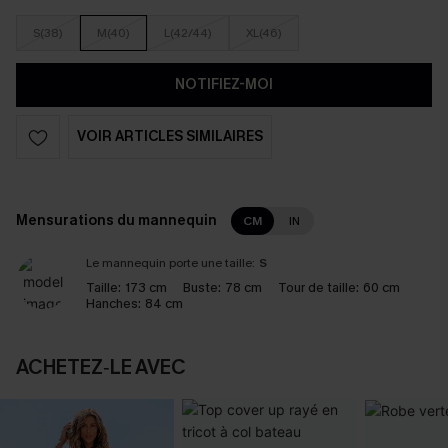
S(38)
M(40)
L(42/44)
XL(46)
NOTIFIEZ-MOI
VOIR ARTICLES SIMILAIRES
Mensurations du mannequin
CM
IN
Le mannequin porte une taille:
S
Taille:
173 cm
Buste:
78 cm
Tour de taille:
60 cm
Hanches:
84 cm
ACHETEZ‑LE AVEC