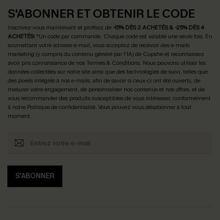
S'ABONNER ET OBTENIR LE CODE
Inscrivez-vous maintenant et profitez de
-15% DÈS 2 ACHETÉS & -25% DÈS 4
ACHETÉS
! *Un code par commande. Chaque code est valable une seule fois.
En
soumettant votre adresse e-mail, vous acceptez de recevoir des e-mails
marketing (y compris du contenu généré par l'IA) de Cupshe et reconnaissez
avoir pris connaissance de nos
Termes & Conditions
. Nous pouvons utiliser les
données collectées sur notre site ainsi que des technologies de suivi, telles que
des pixels intégrés à nos e-mails, afin de savoir si ceux-ci ont été ouverts, de
mesurer votre engagement, de personnaliser nos contenus et nos offres, et de
vous recommander des produits susceptibles de vous intéresser, conformément
à notre
Politique de confidentialité
. Vous pouvez vous désabonner à tout
moment.
S'ABONNER