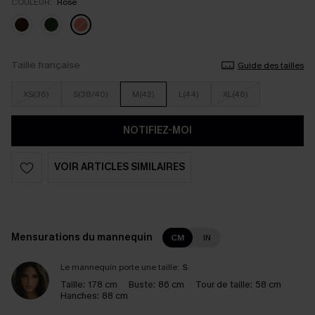
COULEUR:
Rose
Taille française
Guide des tailles
XS(36)
S(38/40)
M(42)
L(44)
XL(46)
NOTIFIEZ-MOI
VOIR ARTICLES SIMILAIRES
Mensurations du mannequin
CM
IN
Le mannequin porte une taille:
S
Taille:
178 cm
Buste:
86 cm
Tour de taille:
58 cm
Hanches:
88 cm