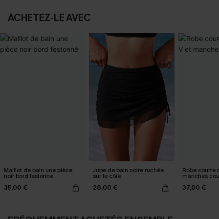
ACHETEZ‑LE AVEC
Maillot de bain une pièce
Jupe de bain noire ruchée
Robe courte n
noir bord festonné
sur le côté
manches cou
35,00 €
28,00 €
37,00 €