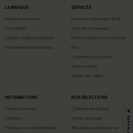
LA MARQUE
SERVICES
À propos de nous
Livraison offerte dès 55 €
Avis clients
Suivi de commande
Cupshe chaîne logistique
Retours faciles sous 30 jours
Programme ambassadeur
FAQ
Commencer un retour
Carte cadeau
Guide des tailles
PROFITEZ DE -15%
INFORMATIONS
NOS SÉLECTIONS
-15% dès 2 Achetés par E-mail
Contactez-nous
🩱Maillot ventre plat
*Un code par commande, valable une seule fois.
Affiliation
Tenue de plage
Politique de confidentialité
🎁Cadeau de bienvenue