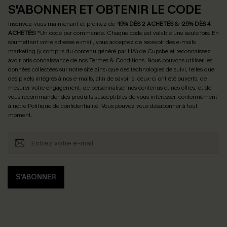
S'ABONNER ET OBTENIR LE CODE
Inscrivez-vous maintenant et profitez de
-15% DÈS 2 ACHETÉS & -25% DÈS 4
ACHETÉS
! *Un code par commande. Chaque code est valable une seule fois.
En
soumettant votre adresse e-mail, vous acceptez de recevoir des e-mails
marketing (y compris du contenu généré par l'IA) de Cupshe et reconnaissez
avoir pris connaissance de nos
Termes & Conditions
. Nous pouvons utiliser les
données collectées sur notre site ainsi que des technologies de suivi, telles que
des pixels intégrés à nos e-mails, afin de savoir si ceux-ci ont été ouverts, de
mesurer votre engagement, de personnaliser nos contenus et nos offres, et de
vous recommander des produits susceptibles de vous intéresser, conformément
à notre
Politique de confidentialité
. Vous pouvez vous désabonner à tout
moment.
S'ABONNER