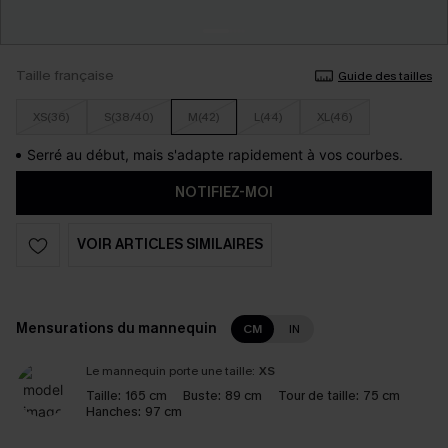
Taille française
Guide des tailles
XS(36)
S(38/40)
M(42)
L(44)
XL(46)
Serré au début, mais s'adapte rapidement à vos courbes.
NOTIFIEZ-MOI
VOIR ARTICLES SIMILAIRES
Mensurations du mannequin
CM
IN
Le mannequin porte une taille:
XS
Taille:
165 cm
Buste:
89 cm
Tour de taille:
75 cm
Hanches:
97 cm