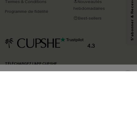
S'abonner & Recevoir le code
Termes & Conditions
🔝Nouveautés
En soumettant votre adresse e-mail, vous acceptez de recevoir des e-mails
marketing (y compris du contenu généré par l'IA) de Cupshe et
hebdomadaires
Programme de fidélité
reconnaissez avoir pris connaissance de nos
Termes & Conditions
. Nous
pouvons utiliser les données collectées sur notre site ainsi que des
😍Best-sellers
technologies de suivi, telles que des pixels intégrés à nos e-mails, afin de
savoir si ceux-ci ont été ouverts, de mesurer votre engagement, de
personnaliser nos contenus et nos offres, et de vous recommander des
produits susceptibles de vous intéresser, conformément à notre
Politique de
confidentialité
. Vous pouvez vous désabonner à tout moment.
4.3
S'ABONNER
TÉLÉCHARGEZ L’APP CUPSHE
SUIVEZ-NOUS
©2026 CUPSHE FRANCE