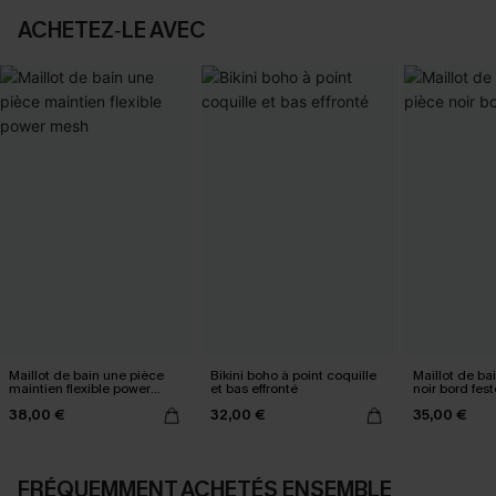
ACHETEZ‑LE AVEC
Maillot de bain une pièce
Bikini boho à point coquille
Maillot de ba
maintien flexible power
et bas effronté
noir bord fes
mesh
38,00 €
32,00 €
35,00 €
FRÉQUEMMENT ACHETÉS ENSEMBLE