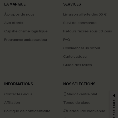
LA MARQUE
SERVICES
À propos de nous
Livraison offerte dès 55 €
Avis clients
Suivi de commande
Cupshe chaîne logistique
Retours faciles sous 30 jours
Programme ambassadeur
FAQ
Commencer un retour
Carte cadeau
Guide des tailles
PROFITEZ DE -15%
INFORMATIONS
NOS SÉLECTIONS
-15% dès 2 Achetés par E-mail
Contactez-nous
🩱Maillot ventre plat
*Un code par commande, valable une seule fois.
Affiliation
Tenue de plage
Politique de confidentialité
🎁Cadeau de bienvenue